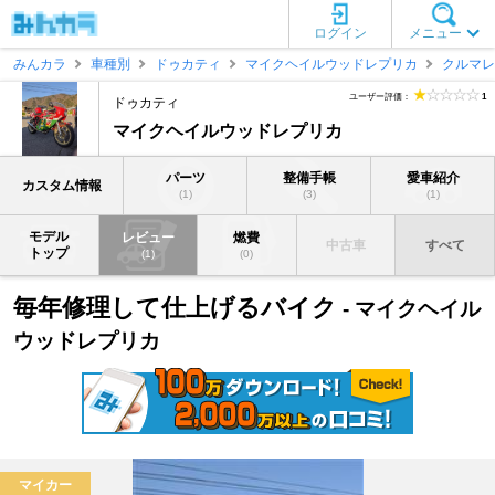
ログイン
メニュー
みんカラ
車種別
ドゥカティ
マイクヘイルウッドレプリカ
クルマレ
ユーザー評価：
1
ドゥカティ
マイクヘイルウッドレプリカ
パーツ
整備手帳
愛車紹介
カスタム情報
(1)
(3)
(1)
モデル
レビュー
燃費
中古車
すべて
トップ
(1)
(0)
毎年修理して仕上げるバイク
- マイクヘイル
ウッドレプリカ
マイカー