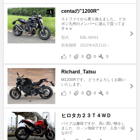
centaの"1200R"
1
+
ストファイから乗り換えました。 ドカ
ポン九州のメンバーに遊んで貰ってま
すｗｗ
型式
EBL-MA01
所有期間
2022年4月21日～
7
0
0
0
Richard_Tatsu
M1200Rです。 どうぞよろしくお願い
いたします。
7
0
0
0
ヒロタカ２３Ｔ４ＷＤ
バイクは趣味ですが、高い買い物をし
ました、ロ－ン地獄ですが、人生一回
なので