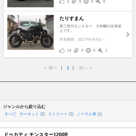
5
0
0
0
たりすまん
第三世代モンスター、大吟醸の出来栄
えです。
所有期間
2017年6月4日～
14
0
0
1
<
前へ
｜
1
｜
次へ
>
ジャンルから絞り込む
すべて
サーキット (
2
)
ストリート (
2
)
ノーマル車 (
1
)
ドゥカティ モンスター1200R