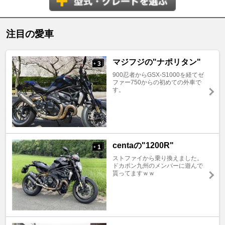
注目の愛車
マジフジの"ナポリタン"
3
+
900忍者からGSX-S1000を経てゼ
ファー750からの初めての外車で
す。
centaの"1200R"
1
+
ストファイから乗り換えました。
ドカポン九州のメンバーに遊んで
貰ってますｗｗ