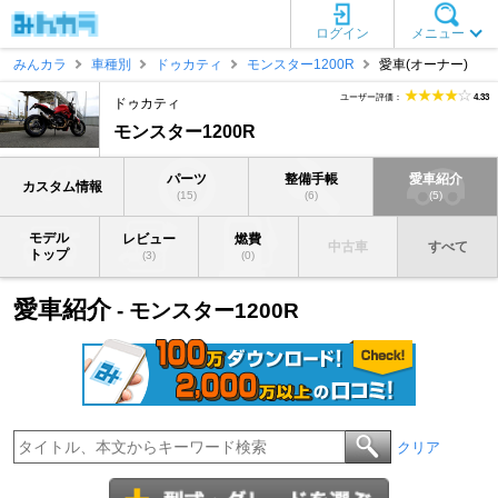
ログイン
メニュー
みんカラ
車種別
ドゥカティ
モンスター1200R
愛車(オーナー)
ユーザー評価：
4.33
ドゥカティ
モンスター1200R
パーツ
整備手帳
愛車紹介
カスタム情報
(15)
(6)
(5)
モデル
レビュー
燃費
中古車
すべて
トップ
(3)
(0)
愛車紹介
- モンスター1200R
クリア