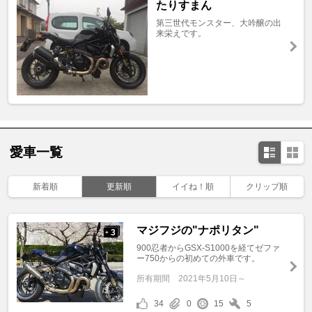
たりすまん
第三世代モンスター、大吟醸の出
来栄えです。
愛車一覧
新着順
更新順
イイね！順
クリップ順
マジフジの"ナポリタン"
3
+
900忍者からGSX-S1000を経てゼファ
ー750からの初めての外車です。
所有期間
2021年5月10日～
34
0
15
5