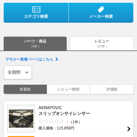
カテゴリ検索
メーカー検索
パーツ・商品
レビュー
（3件 ）
（27件 ）
デモカー装着パーツはこちら
新着順
レビュー数順
評価順
AKRAPOVIC
スリップオンサイレンサー
-
（1件）
購入価格：115,858円