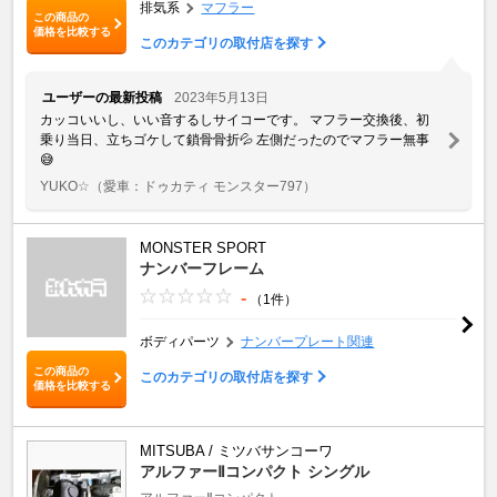
排気系
マフラー
この商品の
価格を比較する
このカテゴリの取付店を探す
ユーザーの最新投稿
2023年5月13日
カッコいいし、いい音するしサイコーです。 マフラー交換後、初
乗り当日、立ちゴケして鎖骨骨折💦 左側だったのでマフラー無事
😅
YUKO☆
（愛車：ドゥカティ モンスター797）
MONSTER SPORT
ナンバーフレーム
-
（1件）
ボディパーツ
ナンバープレート関連
この商品の
このカテゴリの取付店を探す
価格を比較する
MITSUBA / ミツバサンコーワ
アルファーⅡコンパクト シングル