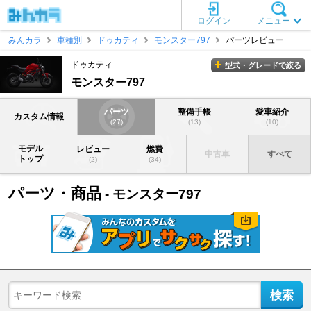
ログイン
メニュー
みんカラ
車種別
ドゥカティ
モンスター797
パーツレビュー
ドゥカティ
型式・グレードで絞る
モンスター797
パーツ
整備手帳
愛車紹介
カスタム情報
(27)
(13)
(10)
モデル
レビュー
燃費
中古車
すべて
トップ
(2)
(34)
パーツ・商品
- モンスター797