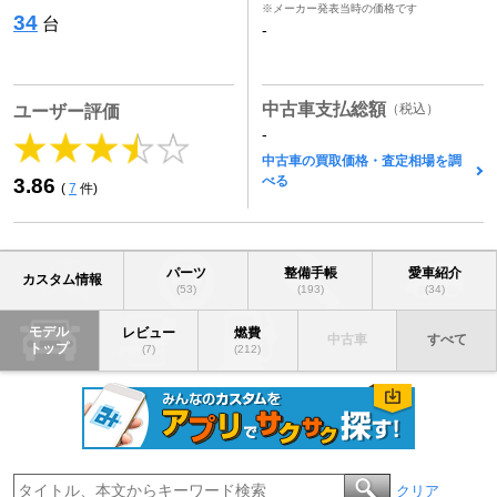
※メーカー発表当時の価格です
34
台
-
中古車支払総額
（税込）
ユーザー評価
-
中古車の買取価格・査定相場を調
べる
3.86
(
7
件)
パーツ
整備手帳
愛車紹介
カスタム情報
(53)
(193)
(34)
モデル
レビュー
燃費
中古車
すべて
トップ
(7)
(212)
クリア