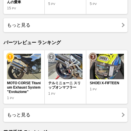
んの愛車
5
5
PV
PV
15
PV
もっと見る
パーツレビュー ランキング
MOTO CORSE Titani
テルミニョーニ スリ
SHOEI X-FIFTEEN
um Exhaust System
ップオンマフラー
1
PV
"Evoluzione"
1
PV
1
PV
もっと見る