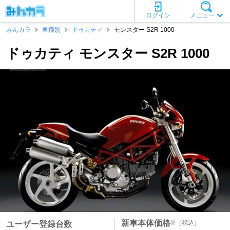
ログイン
メニュー
みんカラ
車種別
ドゥカティ
モンスター S2R 1000
ドゥカティ モンスター S2R 1000
新車本体価格
※
（税込）
ユーザー登録台数