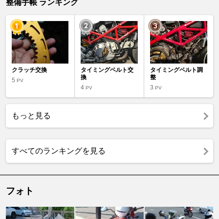
整備手帳 ランキング
クラッチ交換
タイミングベルト交
タイミングベルト調
換
整
5
PV
4
3
PV
PV
もっと見る
すべてのランキングを見る
フォト