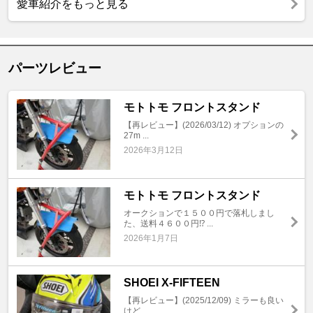
愛車紹介をもっと見る
パーツレビュー
モトトモ フロントスタンド
【再レビュー】(2026/03/12) オプションの
27m ...
2026年3月12日
モトトモ フロントスタンド
オークションで１５００円で落札しまし
た、送料４６００円⁉️ ...
2026年1月7日
SHOEI X-FIFTEEN
【再レビュー】(2025/12/09) ミラーも良い
けど、 ...