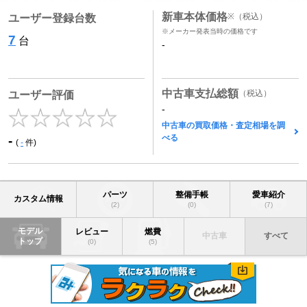
新車本体価格
※
（税込）
ユーザー登録台数
※メーカー発表当時の価格です
7
台
-
中古車支払総額
（税込）
ユーザー評価
-
中古車の買取価格・査定相場を調
べる
-
(
-
件)
パーツ
整備手帳
愛車紹介
カスタム情報
(2)
(0)
(7)
モデル
レビュー
燃費
中古車
すべて
トップ
(0)
(5)