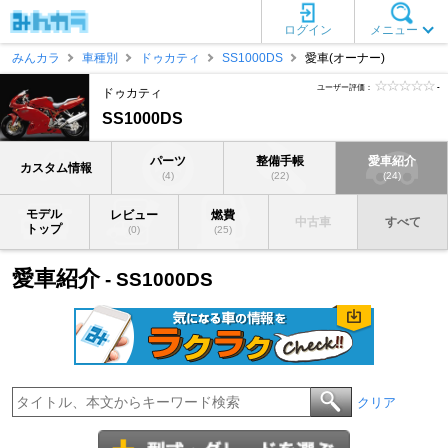
ログイン
メニュー
みんカラ
車種別
ドゥカティ
SS1000DS
愛車(オーナー)
ユーザー評価：
-
ドゥカティ
SS1000DS
パーツ
整備手帳
愛車紹介
カスタム情報
(4)
(22)
(24)
モデル
レビュー
燃費
中古車
すべて
トップ
(0)
(25)
愛車紹介
- SS1000DS
クリア