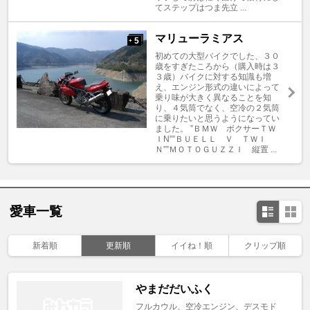
てステップはつま先立 ...
マリューラミアス
5
+
初めての大型バイクでした、３０
歳をすぎたころから（購入時は３
３歳）バイクに対する知識も増
え、エンジン形式の違いによって
乗り味が大きく異なることを知
り、４気筒でなく、空冷の２気筒
に乗りたいと思うようになってい
ました。 ”ＢＭＷ ボクサーＴＷ
ＩN””ＢＵＥＬＬ Ｖ ＴＷＩ
Ｎ””ＭＯＴＯＧＵＺＺＩ 縦置 ...
愛車一覧
新着順
更新順
イイね！順
クリップ順
やまだだいふく
フルカウル、空冷エンジン、デスモド