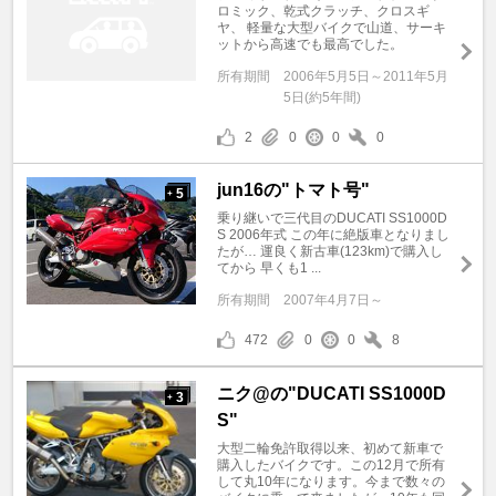
ロミック、乾式クラッチ、クロスギ
ヤ、 軽量な大型バイクで山道、サーキ
ットから高速でも最高でした。
所有期間
2006年5月5日～2011年5月
5日(約5年間)
2
0
0
0
jun16の"トマト号"
5
+
乗り継いで三代目のDUCATI SS1000D
S 2006年式 この年に絶版車となりまし
たが… 運良く新古車(123km)で購入し
てから 早くも1 ...
所有期間
2007年4月7日～
472
0
0
8
ニク@の"DUCATI SS1000D
3
+
S"
大型二輪免許取得以来、初めて新車で
購入したバイクです。この12月で所有
して丸10年になります。今まで数々の