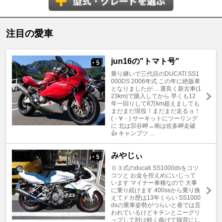
注目の愛車
jun16の"トマト号"
5
+
乗り継いで三代目のDUCATI SS1
000DS 2006年式 この年に絶版車
となりましたが… 運良く新古車(1
23km)で購入してから 早くも12
年一回りして8万km超えましても
まだまだ現役！まだまだ走るョ！
(・∀・) サーキットにツーリング
に 北は宗谷岬→南は佐多岬走破
👍 キャンプツ ...
みやじぃ
5
+
０３式のducati SS1000dsをコツ
コツと お金を控えめにいじって
います マイナー車種なので 大事
に乗り続けます 400ssから乗り換
えてドカ歴は13年くらい SS1000
dsの乗車姿勢がつらいと巷では言
われているけどキチンとニーグリ
ップして肘は軽く曲げて猫背にし