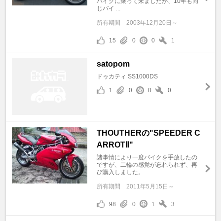
バイクに乗って来ましたが、10年も同
じバイ ...
所有期間
2003年12月20日～
15
0
0
1
satopom
ドゥカティ SS1000DS
1
0
0
0
THOUTHERの"SPEEDER C
ARROTⅡ"
諸事情により一度バイクを手放したの
ですが、二輪の感覚が忘れられず、再
び購入しました。
所有期間
2011年5月15日～
98
0
1
3