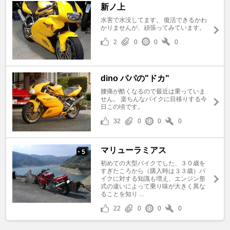
新ノ上
水害で水没してます。 復活できるかわ
かりませんが、頑張ってみています。
2
0
0
0
dino パパの"ドカ"
腰痛が酷くなるので最近は乗っていま
せん。 楽ちんなバイクに目移りする今
日この頃です。
32
0
0
0
マリューラミアス
5
+
初めての大型バイクでした、３０歳を
すぎたころから（購入時は３３歳）バ
イクに対する知識も増え、エンジン形
式の違いによって乗り味が大きく異な
ることを知り ...
22
0
0
0