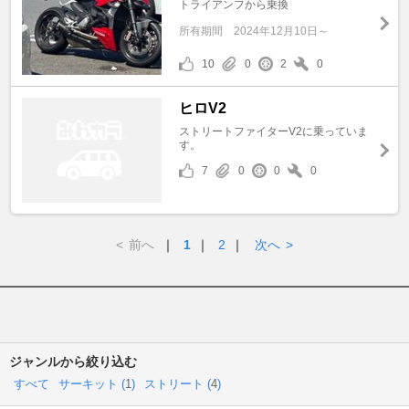
トライアンフから乗換
所有期間
2024年12月10日～
10
0
2
0
ヒロV2
ストリートファイターV2に乗っていま
す。
7
0
0
0
<
前へ
｜
1
｜
2
｜
次へ
>
ジャンルから絞り込む
すべて
サーキット (
1
)
ストリート (
4
)