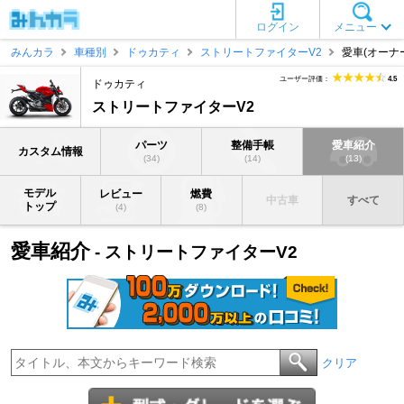
ログイン
メニュー
みんカラ
車種別
ドゥカティ
ストリートファイターV2
愛車(オーナ
ユーザー評価：
4.5
ドゥカティ
ストリートファイターV2
パーツ
整備手帳
愛車紹介
カスタム情報
(34)
(14)
(13)
モデル
レビュー
燃費
中古車
すべて
トップ
(4)
(8)
愛車紹介
- ストリートファイターV2
クリア