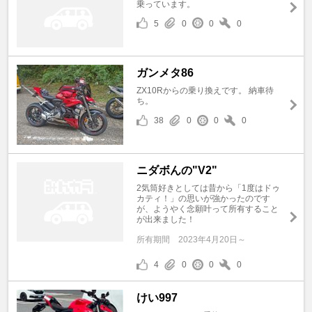
乗っています。
5
0
0
0
ガンメタ86
ZX10Rからの乗り換えです。 納車待
ち。
38
0
0
0
ニダボんの"V2"
2気筒好きとしては昔から「1度はドゥ
カティ！」の思いが強かったのです
が、ようやく念願叶って所有すること
が出来ました！
所有期間
2023年4月20日～
4
0
0
0
けい997