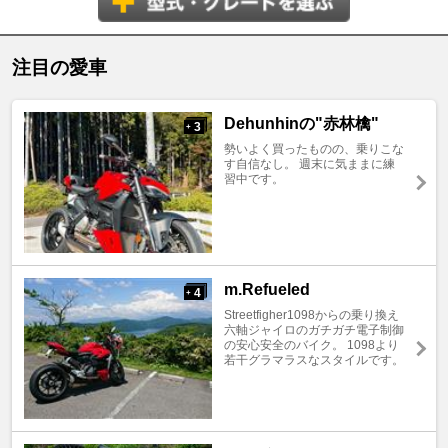
注目の愛車
Dehunhinの"赤林檎"
3
+
勢いよく買ったものの、乗りこな
す自信なし。 週末に気ままに練
習中です。
m.Refueled
4
+
Streetfigher1098からの乗り換え
六軸ジャイロのガチガチ電子制御
の安心安全のバイク。 1098より
若干グラマラスなスタイルです。