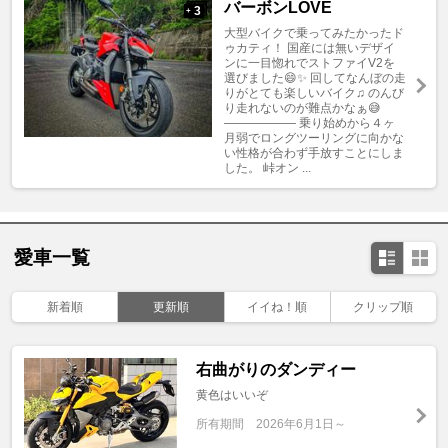
バーボンLOVE
3
+
大型バイクで乗ってみたかったド
ゥカティ！ 国産には無いデザイ
ンに一目惚れでストファイV2を
選びました😄✨ 回してなんぼの走
りがとても楽しいバイク♫ のんび
り走れないのが難点かなぁ😅
—————— 乗り始めから４ヶ
月弱でロングツーリングに向かな
い性格が合わず手放すことにしま
した。 峠オン ...
愛車一覧
新着順
更新順
イイね！順
クリップ順
右曲がりのダンディー
黄色はいいぞ
所有期間
2026年6月1日～