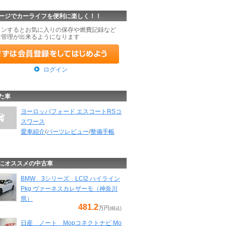
ージでカーライフを便利に楽しく！！
インするとお気に入りの保存や燃費記録など
な管理が出来るようになります
ログイン
た車
ヨーロッパフォード エスコートRSコ
スワース
愛車紹介
/
パーツレビュー
/
整備手帳
にオススメの中古車
BMW 3シリーズ LCI2 ハイライン
Pkg ヴァーネスカレザーモ（神奈川
県）
481.2
万円
(税込)
日産 ノート Mopコネクトナビ Mo