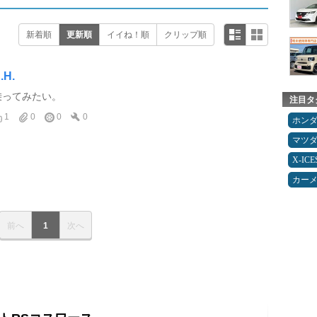
新着順
更新順
イイね！順
クリップ順
.H.
乗ってみたい。
注目タ
1
0
0
0
ホン
マツ
X-IC
カー
前へ
1
次へ