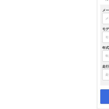
メー
モデ
年式
走行