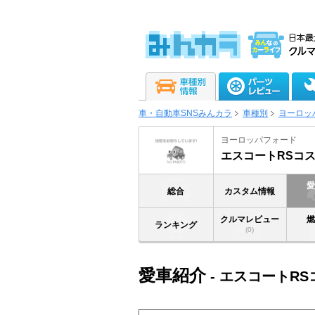
車・自動車SNSみんカラ
車種別
ヨーロッ
ヨーロッパフォード
エスコートRSコ
総合
カスタム情報
クルマレビュー
ランキング
(0)
愛車紹介
- エスコートR