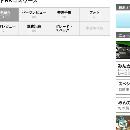
トRSコスワース
最新オ
愛車紹介
パーツレビュー
整備手帳
フォト
(1)
(0)
(0)
(0)
マレビュー
燃費記録
グレード・
中古車情報
スペック
(0)
(0)
ニュー