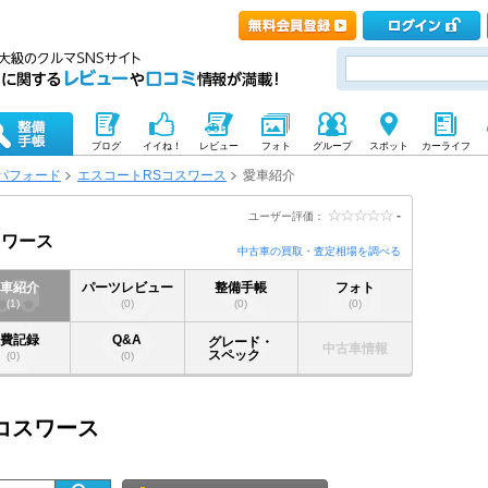
ブログ
イイね！
レビュー
フォト
グループ
スポット
カーライフ
パフォード
エスコートRSコスワース
愛車紹介
-
ユーザー評価：
スワース
中古車の買取・査定相場を調べる
愛車紹介
パーツレビュー
整備手帳
フォト
(1)
(0)
(0)
(0)
燃費記録
Q&A
グレード・
中古車情報
スペック
(0)
(0)
Sコスワース