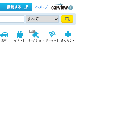
ヘルプ
愛車
イベント
オークション
サーキット
みんカラ＋