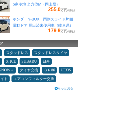
p寒冷地 全方位M（岡山県）
255.0
万円
(税込)
ホンダ N-BOX 両側スライド片側
電動ドア 届出済未使用車（岐阜県）
179.9
万円
(税込)
グ
ダ
スタッドレス
スタッドレスタイヤ
ダ
X-ICE
SUBARU
日産
ESNOW＋
タイヤ交換
ＧＲ86
ZC33S
メイト
エアコンフィルター交換
もっと見る