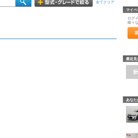
全てクリア
マイペ
ログ
様々
最近見
あなた