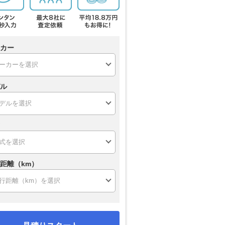
カー
ル
距離（km）