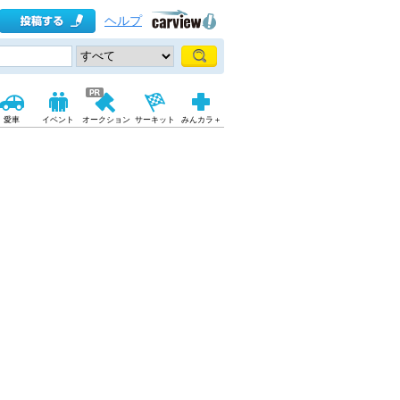
ヘルプ
愛車
イベント
オークション
サーキット
みんカラ＋