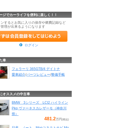
ージでカーライフを便利に楽しく！！
インするとお気に入りの保存や燃費記録など
な管理が出来るようになります
ログイン
た車
フェラーリ 365GTB/4 デイトナ
愛車紹介
/
パーツレビュー
/
整備手帳
にオススメの中古車
BMW 3シリーズ LCI2 ハイライン
Pkg ヴァーネスカレザーモ（神奈川
県）
481.2
万円
(税込)
日産 ノート Mopコネクトナビ Mo