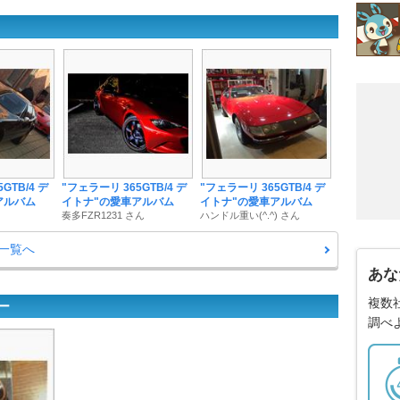
GTB/4 デ
"フェラーリ 365GTB/4 デ
"フェラーリ 365GTB/4 デ
アルバム
イトナ"の愛車アルバム
イトナ"の愛車アルバム
奏多FZR1231 さん
ハンドル重い(^.^) さん
ム一覧へ
あな
複数
ー
調べ