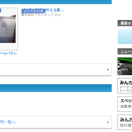
プロ級の洗車を叶える新 ...
おすすめ記事
株式会社プロスタッフ さん
最新オ
ニュー
ールバラン
質問一覧へ