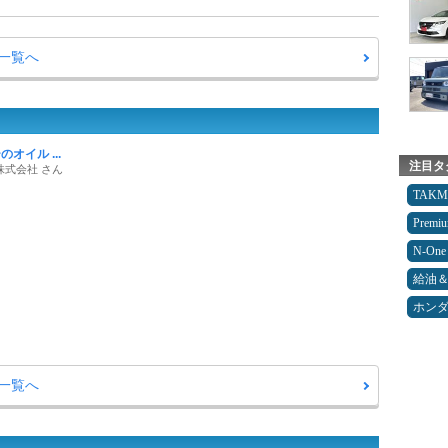
ー一覧へ
オイル ...
注目タ
株式会社 さん
TAK
Premi
N-One
給油
ホン
ー一覧へ