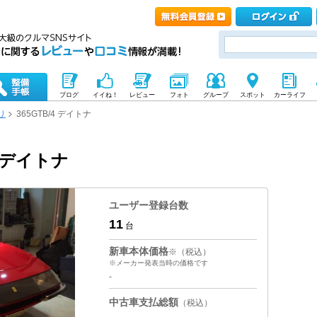
ブログ
イイね！
レビュー
フォト
グループ
スポット
カーライフ
リ
365GTB/4 デイトナ
4 デイトナ
ユーザー登録台数
11
台
新車本体価格
※（税込）
※メーカー発表当時の価格です
-
中古車支払総額
（税込）