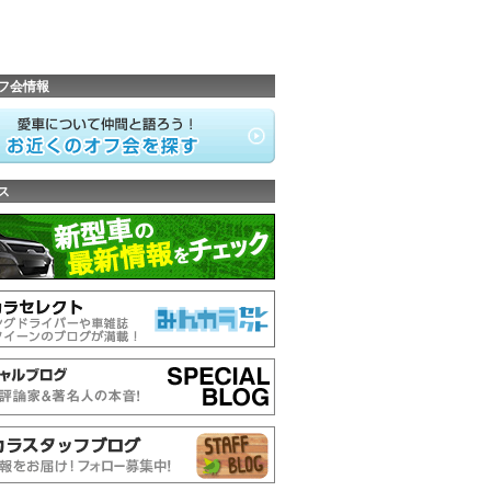
フ会情報
ス