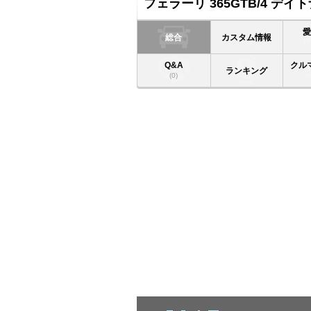
フェラーリ 365GTB/4 デイ
総合
カスタム情報
Q&A
クル
ランキング
(0)