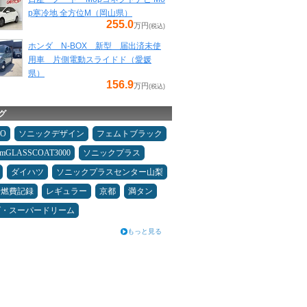
p寒冷地 全方位M（岡山県）
255.0
万円
(税込)
ホンダ N-BOX 新型 届出済未使
用車 片側電動スライドド（愛媛
県）
156.9
万円
(税込)
グ
MO
ソニックデザイン
フェムトブラック
umGLASSCOAT3000
ソニックプラス
ダイハツ
ソニックプラスセンター山梨
＆燃費記録
レギュラー
京都
満タン
ダ・スーパードリーム
もっと見る