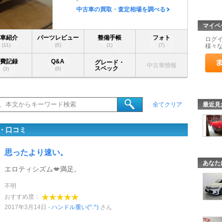
-
中古車の買取・査定相場を調べる
マイペ
愛車紹介
パーツレビュー
整備手帳
フォト
ログ
(11)
(0)
(1)
(7)
様々
燃費記録
Q&A
グレード・
中古車情報
スペック
(3)
(0)
最近見
全てクリア
ー・口コミ
思ったより速い。
あなた
エロティシズム💋満足。
不明
おすすめ度：
2017年3月14日
ハンドル重い(^.^)
さん