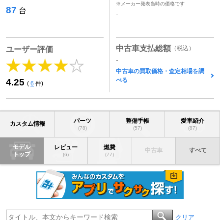
※メーカー発表当時の価格です
87
台
-
中古車支払総額
（税込）
ユーザー評価
-
中古車の買取価格・査定相場を調
べる
4.25
(
6
件)
パーツ
整備手帳
愛車紹介
カスタム情報
(78)
(57)
(87)
モデル
レビュー
燃費
中古車
すべて
トップ
(6)
(77)
クリア