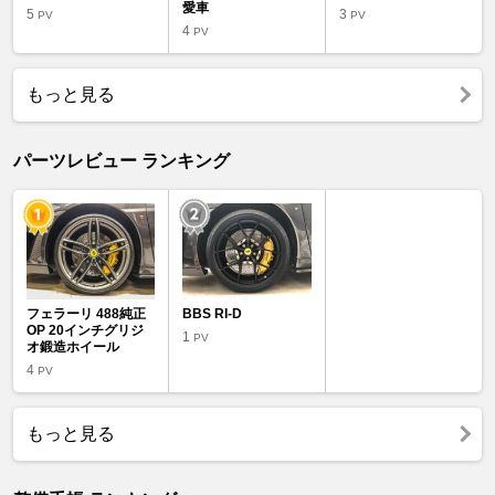
愛車
5
3
PV
PV
4
PV
もっと見る
パーツレビュー ランキング
フェラーリ 488純正
BBS RI-D
OP 20インチグリジ
1
PV
オ鍛造ホイール
4
PV
もっと見る