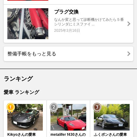
プラグ交換
なんか変と思って診断機かけてみたら５番
シリンダにミスファイ ...
2025年3月16日
整備手帳をもっと見る
ランキング
愛車 ランキング
Kikyoさんの愛車
metalifer f430さんの
ふくポンさんの愛車