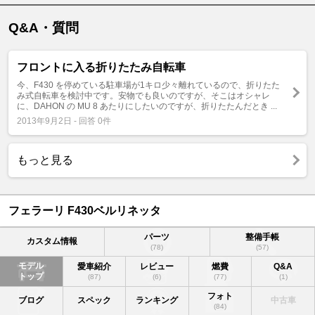
Q&A・質問
フロントに入る折りたたみ自転車
今、F430 を停めている駐車場が1キロ少々離れているので、折りたた
み式自転車を検討中です。安物でも良いのですが、そこはオシャレ
に、DAHON の MU 8 あたりにしたいのですが、折りたたんだとき ...
2013年9月2日 - 回答 0件
もっと見る
フェラーリ F430ベルリネッタ
パーツ
整備手帳
カスタム情報
(78)
(57)
モデル
愛車紹介
レビュー
燃費
Q&A
トップ
(87)
(6)
(77)
(1)
フォト
ブログ
スペック
ランキング
中古車
(84)