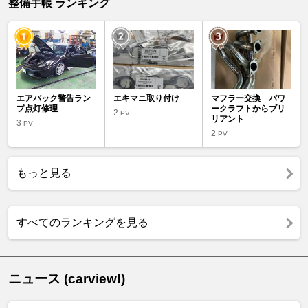
整備手帳 ランキング
エアバック警告ラン
エキマニ取り付け
マフラー交換 パワ
プ点灯修理
ークラフトからブリ
2
PV
リアント
3
PV
2
PV
もっと見る
すべてのランキングを見る
ニュース (carview!)