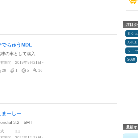
注目タ
ミシ
X-ICE
ひでちゅうMDL
ソニ
趣味の車として購入
S660
所有期間
2019年9月21日～
29
1
5
16
こまーしー
ondial 3.2 5MT
最新オ
型式
3.2
所有期間
2022年12月8日～