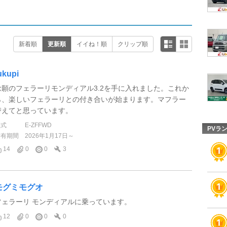
新着順
更新順
イイね！順
クリップ順
ukupi
念願のフェラーリモンディアル3.2を手に入れました。これか
ら、楽しいフェラーリとの付き合いが始まります。マフラー
替えてと思っています。
型式
E-ZFFWD
PVラ
所有期間
2026年1月17日～
14
0
0
3
モグミモグオ
フェラーリ モンディアルに乗っています。
12
0
0
0