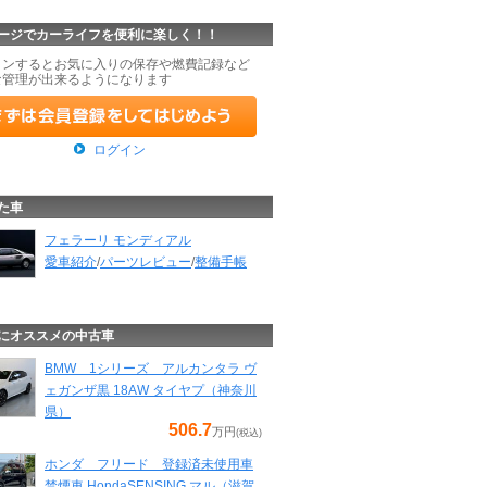
ージでカーライフを便利に楽しく！！
インするとお気に入りの保存や燃費記録など
な管理が出来るようになります
ログイン
た車
フェラーリ モンディアル
愛車紹介
/
パーツレビュー
/
整備手帳
にオススメの中古車
BMW 1シリーズ アルカンタラ ヴ
ェガンザ黒 18AW タイヤプ（神奈川
県）
506.7
万円
(税込)
ホンダ フリード 登録済未使用車
禁煙車 HondaSENSING マル（滋賀