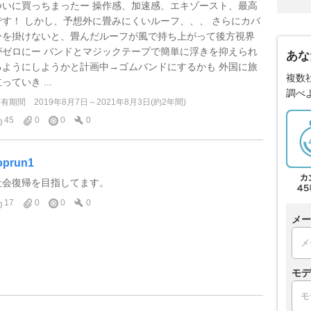
ついに買っちまったー 操作感、加速感、エキゾースト、最高
です！ しかし、予想外に畳みにくいルーフ、、、 さらにカバ
ーを掛けないと、畳んだルーフが風で持ち上がって後方視界
がゼロにー バンドとマジックテープで簡単に浮きを抑えられ
あな
るようにしようかと計画中→ゴムバンドにするかも 外国に旅
複数
っていき ...
調べ
所有期間
2019年8月7日～2021年8月3日(約2年間)
45
0
0
0
oprun1
社会復帰を目指してます。
17
0
0
0
メー
モデ