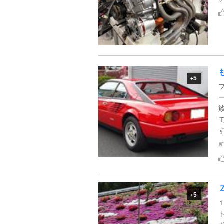
5
+
5
+