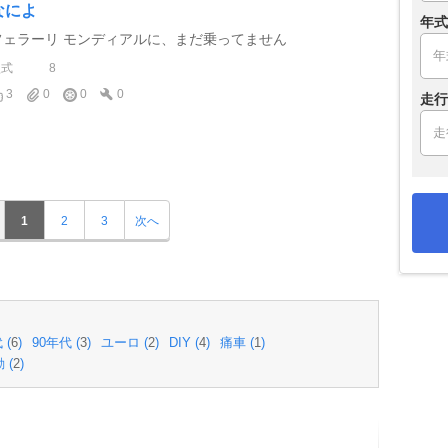
なによ
年式
フェラーリ モンディアルに、まだ乗ってません
型式
8
3
0
0
0
走行
1
2
3
次へ
 (
6
)
90年代 (
3
)
ユーロ (
2
)
DIY (
4
)
痛車 (
1
)
 (
2
)