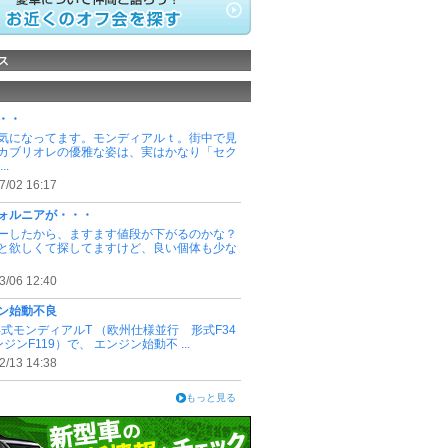
ス
・・
気になってます。モンディアルｔ。街中で見
カブリオレの優雅な姿は、実はかなり「セク
..
7/02 16:17
ォルニアが・・・
ーしたから、ますます値段が下がるのかな？
と欲しくて探してますけど、良い個体も少な
3/06 12:40
ン始動不良
9年式モンディアルT （欧州仕様並行 形式F34
ンジンF119）で、 エンジン始動不 ...
2/13 14:38
もっと見る