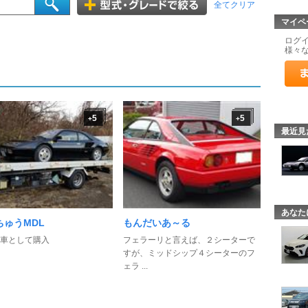
全てクリア
マイペ
ログ
様々
5
5
+
+
最近見
あなた
ちゅうMDL
もんだいあ～る
車として購入
フェラーリと言えば、２シーターで
すが、ミッドシップ４シーターのフ
ェラ ...