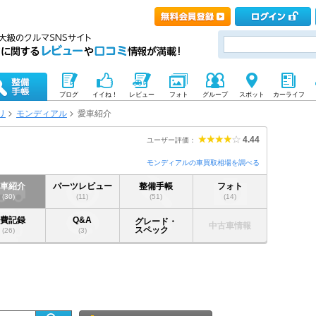
ブログ
イイね！
レビュー
フォト
グループ
スポット
カーライフ
リ
モンディアル
愛車紹介
4.44
ユーザー評価：
モンディアルの車買取相場を調べる
愛車紹介
パーツレビュー
整備手帳
フォト
(30)
(11)
(51)
(14)
燃費記録
Q&A
グレード・
中古車情報
スペック
(26)
(3)