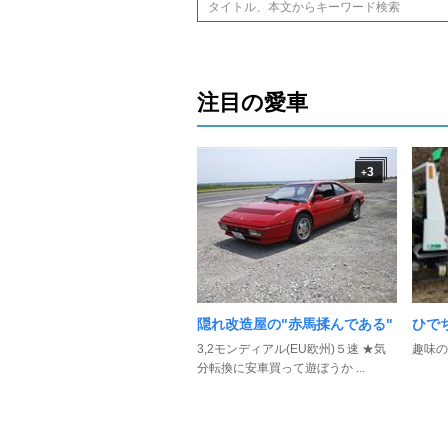
注目の愛車
3
+
隠れ改造屋の"赤馬揉んである"
ひで
3,2モンディアル(EU欧州)５速 ★気
趣味の
分転換に安車買って遊ぼうか ...