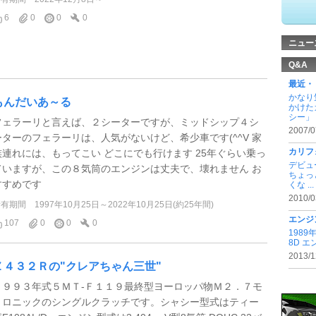
6
0
0
0
ニュー
Q&A
最近・
かなり
もんだいあ～る
かけた
シー」 .
フェラーリと言えば、２シーターですが、ミッドシップ４シ
2007/0
ーターのフェラーリは、人気がないけど、希少車です(^^V 家
カリフ
族連れには、もってこい どこにでも行けます 25年ぐらい乗っ
デビュ
ていますが、この８気筒のエンジンは丈夫で、壊れません お
ちょっ
すすめです
くな ...
2010/0
所有期間
1997年10月25日～2022年10月25日(約25年間)
エンジ
107
0
0
0
198
8D エ
2013/1
Ｚ４３２Ｒの"クレアちゃん三世"
１９９３年式５ＭＴ-Ｆ１１９最終型ヨーロッパ物Ｍ２．７モ
トロニックのシングルクラッチです。シャシー型式はティー