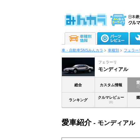
車・自動車SNSみんカラ
車種別
フェラー
フェラーリ
モンディアル
総合
カスタム情報
クルマレビュー
ランキング
(9)
愛車紹介
- モンディアル