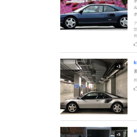
ポ
k
3
+
5
+