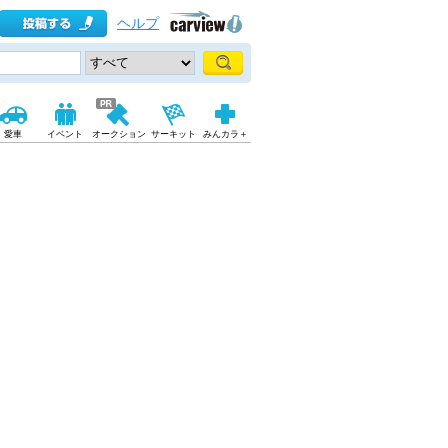
ヘルプ
愛車
イベント
オークション
サーキット
みんカラ＋