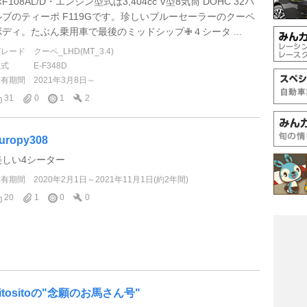
F108AL/D・エンジン型式は3,404cc V型8気筒 DOHC 32バ
ルブのティーポ F119Gです。珍しいブルーセーラーのクーペ
ボディ。たぶん乗用車で最後のミッドシップ✙４シータ ...
グレード
クーペ_LHD(MT_3.4)
型式
E-F348D
所有期間
2021年3月8日～
31
0
1
2
uropy308
美しい4シーター
所有期間
2020年2月1日～2021年11月1日(約2年間)
20
1
0
0
sitositoの"念願のお馬さん号"