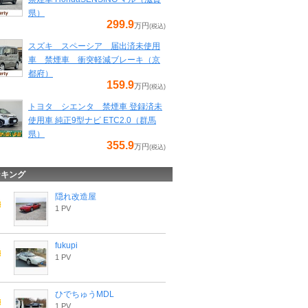
県）
299.9
万円
(税込)
スズキ スペーシア 届出済未使用
車 禁煙車 衝突軽減ブレーキ（京
都府）
159.9
万円
(税込)
トヨタ シエンタ 禁煙車 登録済未
使用車 純正9型ナビ ETC2.0（群馬
県）
355.9
万円
(税込)
ンキング
隠れ改造屋
1 PV
fukupi
1 PV
ひでちゅうMDL
1 PV