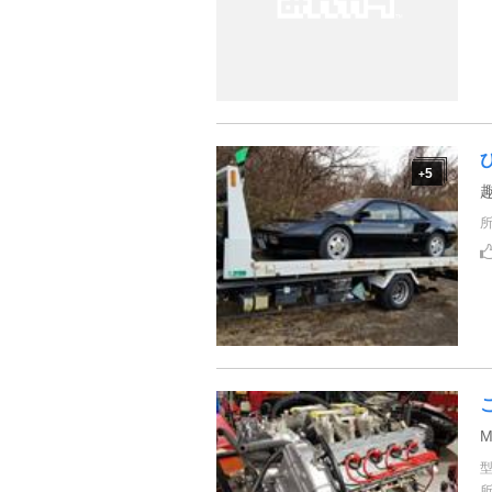
5
+
M