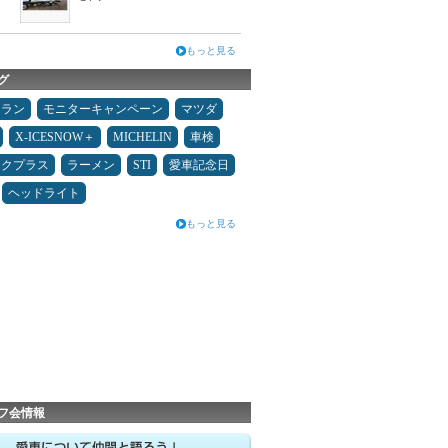
もっと見る
グ
ュラン
モニターキャンペーン
マツダ
X-ICESNOW＋
MICHELIN
車検
ックプラス
ラーメン
STI
愛車記念日
ヘッドライト
もっと見る
フ会情報