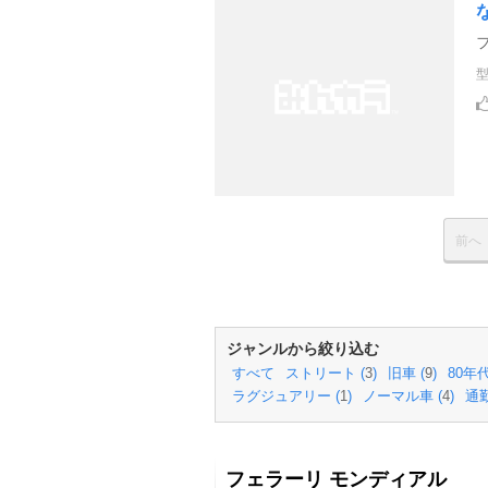
前へ
ジャンルから絞り込む
すべて
ストリート (
3
)
旧車 (
9
)
80年代
ラグジュアリー (
1
)
ノーマル車 (
4
)
通勤
フェラーリ モンディアル