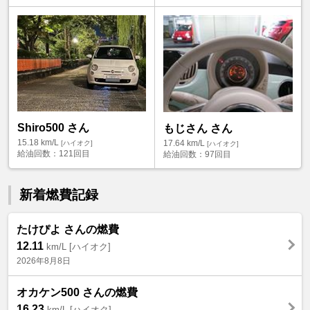
Shiro500 さん
もじさん さん
15.18
km/L
17.64
km/L
[ハイオク]
[ハイオク]
給油回数：
121回目
給油回数：
97回目
新着燃費記録
たけぴよ さんの燃費
12.11
km/L [ハイオク]
2026年8月8日
オカケン500 さんの燃費
16.23
km/L [ハイオク]