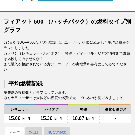
フィアット 500 （ハッチバック）の燃料タイプ別
グラフ
3代目やNUOVA500などの型式別に、ユーザーが実際に給油した平均燃費をグ
ラフにしました。
ガソリン（レギュラー・ハイオク）、軽油（ディーゼル）などの油種別で燃費
を比較してみませんか？
また購入を検討されている方は、ユーザーの実燃費を参考にしてみてくださ
い。
平均燃費記録
燃費別の投稿数をグラフにしています。
みんカラユーザーは大体どの程度の燃費で走っているのか見てみましょう。
レギュラー
ハイオク
軽油
液化石油ガス
15.06
15.36
18.87
-
km/L
km/L
km/L
すべて
3代目
NUOVA500