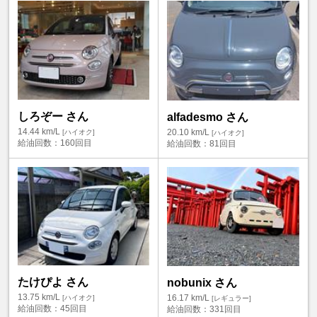
しろぞー さん
alfadesmo さん
14.44
km/L
20.10
km/L
[ハイオク]
[ハイオク]
給油回数：
160回目
給油回数：
81回目
たけぴよ さん
nobunix さん
13.75
km/L
16.17
km/L
[ハイオク]
[レギュラー]
給油回数：
45回目
給油回数：
331回目