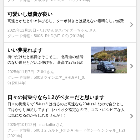
グレード情報：スポルト_RHD(MT_1.2) [2010年]
可愛いし燃費が良い
高速とかだと中々伸びるし、ターボ付きとは思えない素晴らしい燃費
2025年12月28日
たけやん＠スパイダーちゃん さん
グレード情報：500S_RHD(MT_0.9) [2013年]
いい夢見れます
街中だけだと燃費はそこそこ。 北海道の信号
のない道だとだいぶ伸びる。 最高で27㎞台/ℓ
2025年11月7日
ZUKI さん
グレード情報：500S ツインエア_RHD(MT_0.
9) [2014年]
日々の街乗りなら1.2がベターだと思います
日々の街乗りで15キロ/Lは出るのと高速なら20キロ/Lなので自分とし
てはかなり満足してます （ハイオク指定なので、コストにシビアな人
は気になるのかもしれませんが！）
2025年10月12日
markottie さん
グレード情報：500 1.2 カルト_RHD(ATモード付シーケンシャル_1.2)
[2021年]