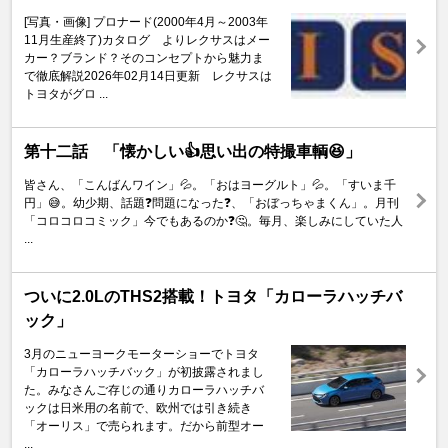
[写真・画像] プロナード(2000年4月～2003年
11月生産終了)カタログ よりレクサスはメー
カー？ブランド？そのコンセプトから魅力ま
で徹底解説2026年02月14日更新 レクサスは
トヨタがグロ ...
第十二話 「懐かしい👍思い出の特撮車輌😆」
皆さん、「こんばんワイン」💦。「おはヨーグルト」💦。「すいま千
円」😅。幼少期、話題❓問題になった❓、「おぼっちゃまくん」。月刊
「コロコロコミック」今でもあるのか❓🤔。毎月、楽しみにしていた人
...
ついに2.0LのTHS2搭載！トヨタ「カローラハッチバ
ック」
3月のニューヨークモーターショーでトヨタ
「カローラハッチバック」が初披露されまし
た。みなさんご存じの通りカローラハッチバ
ックは日米用の名前で、欧州では引き続き
「オーリス」で売られます。だから前型オー
...