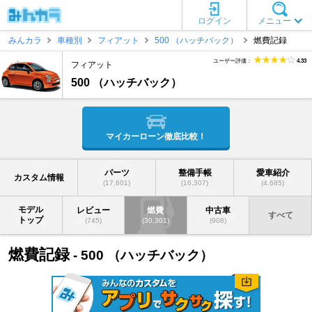
ログイン
メニュー
みんカラ
車種別
フィアット
500 （ハッチバック）
燃費記録
ユーザー評価：
4.33
フィアット
500 （ハッチバック）
マイカーローン徹底比較！
パーツ
整備手帳
愛車紹介
カスタム情報
(17,601)
(16,307)
(4,685)
モデル
レビュー
燃費
中古車
すべて
トップ
(745)
(30,301)
(908)
燃費記録
- 500 （ハッチバック）