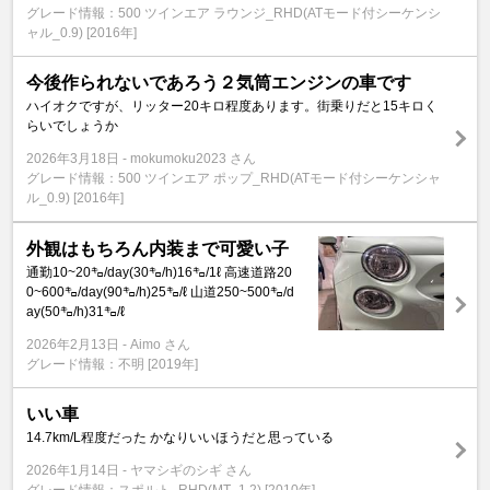
グレード情報：500 ツインエア ラウンジ_RHD(ATモード付シーケンシ
ャル_0.9) [2016年]
今後作られないであろう２気筒エンジンの車です
ハイオクですが、リッター20キロ程度あります。街乗りだと15キロく
らいでしょうか
2026年3月18日
mokumoku2023 さん
グレード情報：500 ツインエア ポップ_RHD(ATモード付シーケンシャ
ル_0.9) [2016年]
外観はもちろん内装まで可愛い子
通勤10~20㌔/day(30㌔/h)16㌔/1ℓ 高速道路20
0~600㌔/day(90㌔/h)25㌔/ℓ 山道250~500㌔/d
ay(50㌔/h)31㌔/ℓ
2026年2月13日
Aimo さん
グレード情報：不明 [2019年]
いい車
14.7km/L程度だった かなりいいほうだと思っている
2026年1月14日
ヤマシギのシギ さん