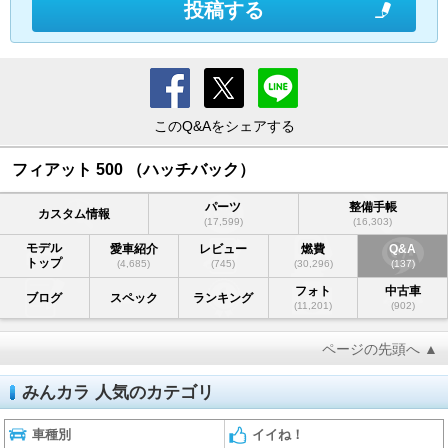
投稿する
このQ&Aをシェアする
フィアット 500 （ハッチバック）
パーツ
整備手帳
カスタム情報
(17,599)
(16,303)
モデル
愛車紹介
レビュー
燃費
Q&A
トップ
(4,685)
(745)
(30,296)
(137)
フォト
中古車
ブログ
スペック
ランキング
(11,201)
(902)
ページの先頭へ ▲
みんカラ 人気のカテゴリ
車種別
イイね！