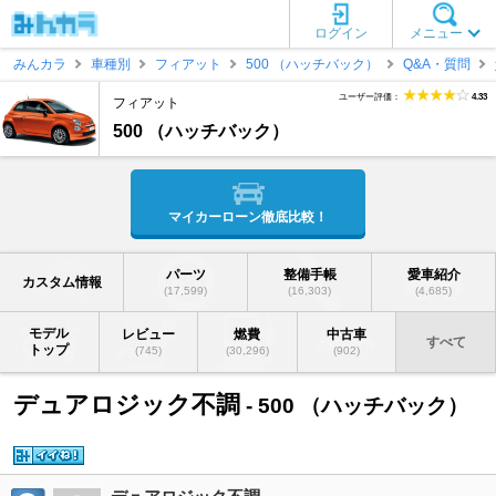
ログイン
メニュー
みんカラ
車種別
フィアット
500 （ハッチバック）
Q&A・質問
ユーザー評価：
4.33
フィアット
500 （ハッチバック）
マイカーローン徹底比較！
パーツ
整備手帳
愛車紹介
カスタム情報
(17,599)
(16,303)
(4,685)
モデル
レビュー
燃費
中古車
すべて
トップ
(745)
(30,296)
(902)
デュアロジック不調
- 500 （ハッチバック）