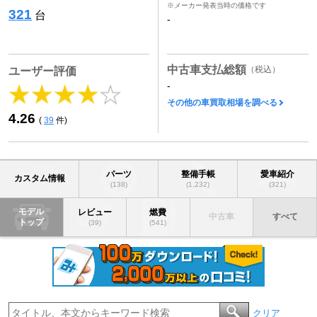
※メーカー発表当時の価格です
321
台
-
中古車支払総額
（税込）
ユーザー評価
-
その他の車買取相場を調べる
4.26
(
39
件)
パーツ
整備手帳
愛車紹介
カスタム情報
(138)
(1,232)
(321)
モデル
レビュー
燃費
中古車
すべて
トップ
(39)
(541)
クリア