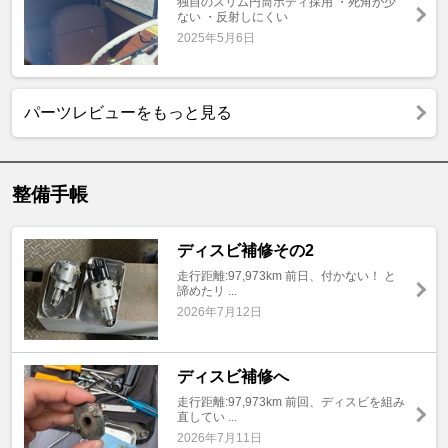
独自のスリム円筒ボディ採用 ・死角が少
ない ・反射しにくい
2025年5月6日
パーツレビューをもっと見る
整備手帳
ディスビ補修その2
走行距離:97,973km 前日、付かない！ と
諦めたリ ...
2026年7月12日
ディスビ補修へ
走行距離:97,973km 前回、ディスビを組み
直してい ...
2026年7月11日