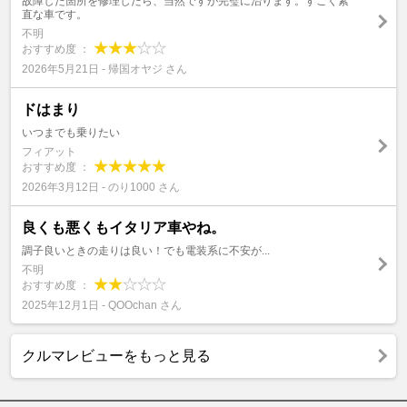
故障した箇所を修理したら、当然ですが完璧に治ります。すごく素
直な車です。
不明
おすすめ度 ：
2026年5月21日 - 帰国オヤジ さん
ドはまり
いつまでも乗りたい
フィアット
おすすめ度 ：
2026年3月12日 - のり1000 さん
良くも悪くもイタリア車やね。
調子良いときの走りは良い！でも電装系に不安が...
不明
おすすめ度 ：
2025年12月1日 - QOOchan さん
クルマレビューをもっと見る