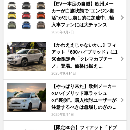
【EV一本足の自滅】欧州メー
カーが白旗状態で“エンジン復
活”がなし崩し的に加速中…輸
入車ファンには大チャンス
2026年3月7日
【かわええじゃないか…】フィ
アット「600ハイブリッド」に1
50台限定色「クレマカプチー
ノ」登場。価格は据え ...
2025年9月14日
【やっぱり来た】欧州メーカー
のハイブリッド車ラッシュ
の“裏側”。購入検討ユーザーが
注意するべきは急場しのぎの ...
2025年8月4日
【限定80台】フィアット「ドブ