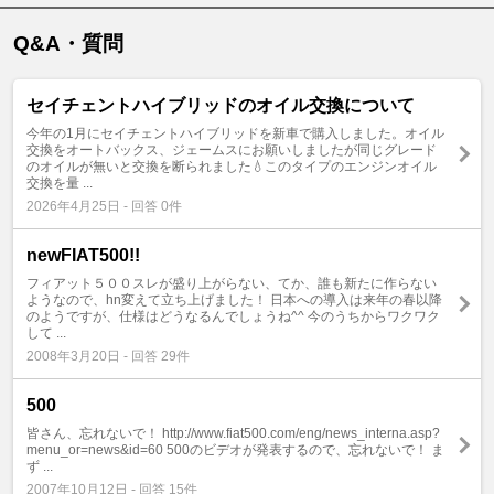
Q&A・質問
セイチェントハイブリッドのオイル交換について
今年の1月にセイチェントハイブリッドを新車で購入しました。オイル
交換をオートバックス、ジェームスにお願いしましたが同じグレード
のオイルが無いと交換を断られました💧このタイプのエンジンオイル
交換を量 ...
2026年4月25日 - 回答 0件
newFIAT500!!
フィアット５００スレが盛り上がらない、てか、誰も新たに作らない
ようなので、hn変えて立ち上げました！ 日本への導入は来年の春以降
のようですが、仕様はどうなるんでしょうね^^ 今のうちからワクワク
して ...
2008年3月20日 - 回答 29件
500
皆さん、忘れないで！ http://www.fiat500.com/eng/news_interna.asp?
menu_or=news&id=60 500のビデオが発表するので、忘れないで！ ま
ず ...
2007年10月12日 - 回答 15件