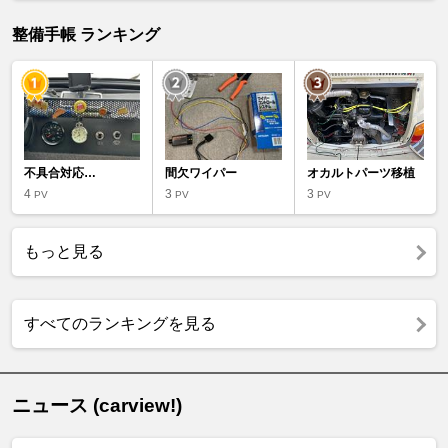
整備手帳 ランキング
不具合対応…
間欠ワイパー
オカルトパーツ移植
4
3
3
PV
PV
PV
もっと見る
すべてのランキングを見る
ニュース (carview!)