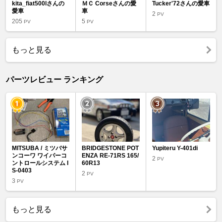
kita_fiat500lさんの
ＭＣ Corseさんの愛
Tucker'72さんの愛車
愛車
車
2
PV
205
5
PV
PV
もっと見る
パーツレビュー ランキング
MITSUBA / ミツバサ
BRIDGESTONE POT
Yupiteru Y-401di
ンコーワ ワイパーコ
ENZA RE-71RS 165/
2
PV
ントロールシステム I
60R13
S-0403
2
PV
3
PV
もっと見る