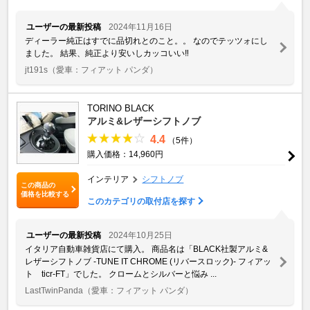
ユーザーの最新投稿
2024年11月16日
ディーラー純正はすでに品切れとのこと。。 なのでテッツォにし
ました。 結果、純正より安いしカッコいい‼️
jt191s
（愛車：フィアット パンダ）
TORINO BLACK
アルミ&レザーシフトノブ
4.4
（5件）
購入価格：14,960円
インテリア
シフトノブ
この商品の
価格を比較する
このカテゴリの取付店を探す
ユーザーの最新投稿
2024年10月25日
イタリア自動車雑貨店にて購入。 商品名は「BLACK社製アルミ&
レザーシフトノブ -TUNE IT CHROME (リバースロック)- フィアッ
ト ticr-FT」でした。 クロームとシルバーと悩み ...
LastTwinPanda
（愛車：フィアット パンダ）