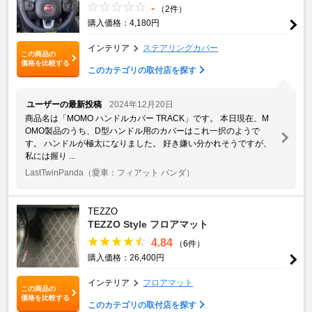
-
（2件）
購入価格：4,180円
インテリア
ステアリングカバー
この商品の
価格を比較する
このカテゴリの取付店を探す
ユーザーの最新投稿
2024年12月20日
商品名は「MOMO ハンドルカバー TRACK」です。 本日現在、M
OMO製品のうち、D型ハンドル用のカバーはこれ一択のようで
す。 ハンドルが極太になりました。 好き嫌い分かれそうですが、
私には握り ...
LastTwinPanda
（愛車：フィアット パンダ）
TEZZO
TEZZO Style フロアマット
4.84
（6件）
購入価格：26,400円
インテリア
フロアマット
この商品の
価格を比較する
このカテゴリの取付店を探す