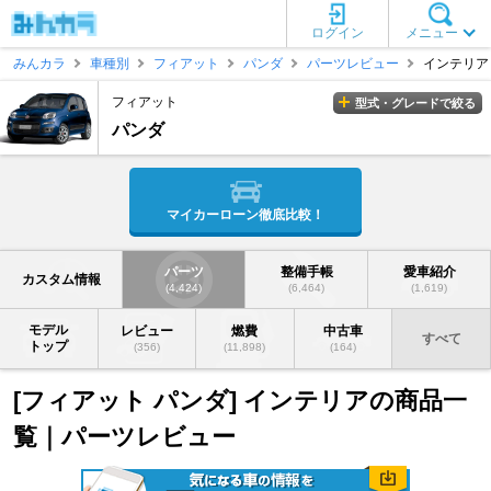
ログイン
メニュー
みんカラ
車種別
フィアット
パンダ
パーツレビュー
インテリア
フィアット
型式・グレードで絞る
パンダ
マイカーローン徹底比較！
パーツ
整備手帳
愛車紹介
カスタム情報
(4,424)
(6,464)
(1,619)
モデル
レビュー
燃費
中古車
すべて
トップ
(356)
(11,898)
(164)
[フィアット パンダ] インテリアの商品一
覧｜パーツレビュー