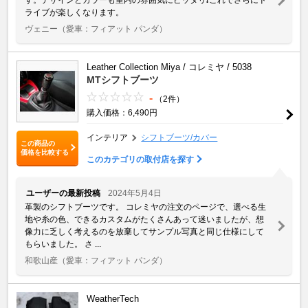
ライブが楽しくなります。
ヴェニー
（愛車：フィアット パンダ）
Leather Collection Miya / コレミヤ / 5038
MTシフトブーツ
-
（2件）
購入価格：6,490円
インテリア
シフトブーツ/カバー
この商品の
価格を比較する
このカテゴリの取付店を探す
ユーザーの最新投稿
2024年5月4日
革製のシフトブーツです。 コレミヤの注文のページで、選べる生
地や糸の色、できるカスタムがたくさんあって迷いましたが、想
像力に乏しく考えるのを放棄してサンプル写真と同じ仕様にして
もらいました。 さ ...
和歌山産
（愛車：フィアット パンダ）
WeatherTech