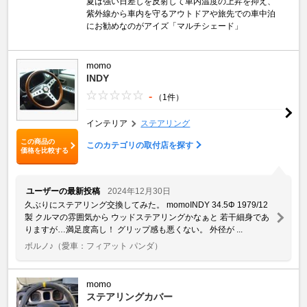
夏は強い日差しを反射して車内温度の上昇を抑え、
紫外線から車内を守るアウトドアや旅先での車中泊
にお勧めなのがアイズ「マルチシェード」
momo
INDY
-
（1件）
インテリア
ステアリング
この商品の
このカテゴリの取付店を探す
価格を比較する
ユーザーの最新投稿
2024年12月30日
久ぶりにステアリング交換してみた。 momoINDY 34.5Φ 1979/12
製 クルマの雰囲気から ウッドステアリングかなぁと 若干細身であ
りますが…満足度高し！ グリップ感も悪くない。 外径が ...
ボルノ♪
（愛車：フィアット パンダ）
momo
ステアリングカバー