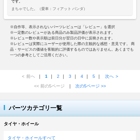
です。
まちゃでした。
（愛車：フィアット パンダ）
※自作等、表示されないパーツレビューは「レビュー」を選択
※一定数のレビューがある商品のみ製品評価が表示されます。
※レビュー数や表示順は前日分が翌日の日中に反映されます。
※レビューは実際にユーザーが使用した際の主観的な感想・意見です。 商
品・サービスの価値を客観的に評価するものではありません。あくまでも
一つの参考としてご活用ください。
<
前へ
｜
1
｜
2
｜
3
｜
4
｜
5
｜
次へ
>
<< 前の5ページ
｜
次の5ページ >>
パーツカテゴリ一覧
タイヤ・ホイール
タイヤ・ホイールすべて