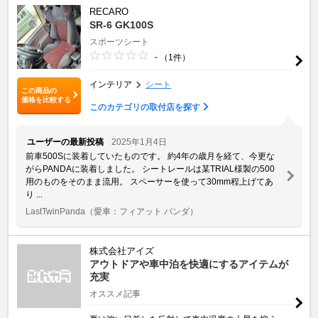
RECARO
SR-6 GK100S
スポーツシート
-
（1件）
インテリア
シート
この商品の
価格を比較する
このカテゴリの取付店を探す
ユーザーの最新投稿
2025年1月4日
前車500Sに装着していたものです。 約4年の歳月を経て、今更な
がらPANDAに装着しました。 シートレールは某TRIAL様製の500
用のものをそのまま流用。 スペーサーを使って30mm程上げてあ
り ...
LastTwinPanda
（愛車：フィアット パンダ）
株式会社アイズ
アウトドアや車中泊を快適にするアイテムが
充実
オススメ記事