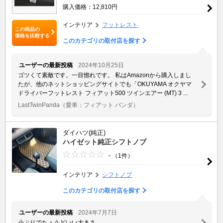
購入価格：12,810円
インテリア
フットレスト
この商品の
価格を比較する
このカテゴリの取付店を探す
ユーザーの最新投稿
2024年10月25日
ゴツくて素敵です。一目惚れです。 私はAmazonから購入しまし
たが、他のネットショッピングサイトでも「OKUYAMA オクヤマ
ドライバーフットレスト フィアット500 ツインエアー (MT) 3 ...
LastTwinPanda
（愛車：フィアット パンダ）
ダイハツ(純正)
ハイゼット純正シフトノブ
-
（1件）
インテリア
シフトノブ
このカテゴリの取付店を探す
ユーザーの最新投稿
2024年7月7日
小ぶりでちょうどいい大きさ。