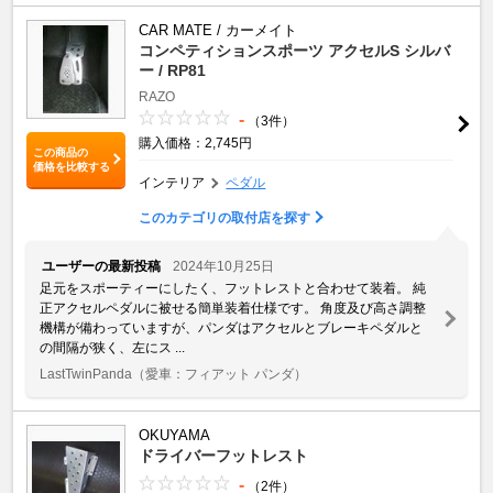
CAR MATE / カーメイト
コンペティションスポーツ アクセルS シルバ
ー / RP81
RAZO
-
（3件）
購入価格：2,745円
この商品の
価格を比較する
インテリア
ペダル
このカテゴリの取付店を探す
ユーザーの最新投稿
2024年10月25日
足元をスポーティーにしたく、フットレストと合わせて装着。 純
正アクセルペダルに被せる簡単装着仕様です。 角度及び高さ調整
機構が備わっていますが、パンダはアクセルとブレーキペダルと
の間隔が狭く、左にス ...
LastTwinPanda
（愛車：フィアット パンダ）
OKUYAMA
ドライバーフットレスト
-
（2件）