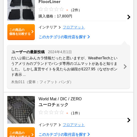
FloorLiner
-
（2件）
購入価格：17,800円
インテリア
フロアマット
この商品の
価格を比較する
このカテゴリの取付店を探す
ユーザーの最新投稿
2024年4月1日
だいぶ前にみんカラ情報だったと思いますが、WeatherTechとい
うアメリカのブランドでパンダ専用のゴムマットがあると知りま
した。 しかし直営サイトを見たらお値段が£227.95（なぜかポン
ド表示 ...
木魚011
（愛車：フィアット パンダ）
World Mat / DIC / ZERO
ユーロチェック
-
（1件）
インテリア
フロアマット
この商品の
このカテゴリの取付店を探す
価格を比較する