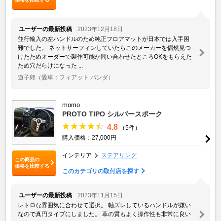
ユーザーの最新投稿
2023年12月18日
並行輸入の左ハンドルのため純正フロアマットが日本では入手困
難でした。 ネットサーフィンしていたらこのメーカーを偶然見つ
けたためオーダーで製作可能か問い合わせたところOKをもらえた
ため穴だらけになった ...
遊子郎
（愛車：フィアット パンダ）
momo
PROTO TIPO シルバースポーク
4.8
（5件）
購入価格：27,000円
インテリア
ステアリング
この商品の
価格を比較する
このカテゴリの取付店を探す
ユーザーの最新投稿
2023年11月15日
レトロな雰囲気に合わせて選択。 軸ズレしているハンドルが嫌い
なので真円タイプにしました。 革の質もよく操作性も非常に良い