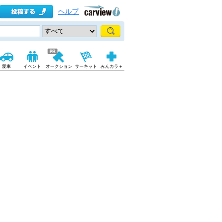
ヘルプ
愛車
イベント
オークション
サーキット
みんカラ＋