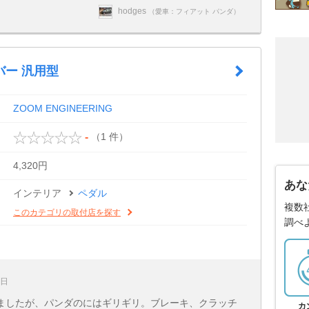
hodges
（愛車：フィアット パンダ）
バー 汎用型
ZOOM ENGINEERING
（1 件）
-
4,320円
あな
インテリア
ペダル
複数
このカテゴリの取付店を探す
調べ
1日
ましたが、パンダのにはギリギリ。ブレーキ、クラッチ