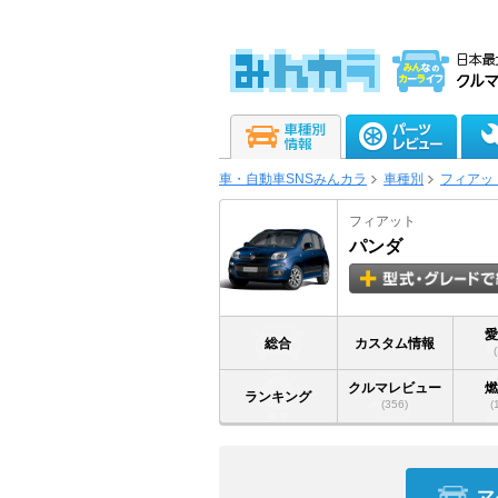
車・自動車SNSみんカラ
車種別
フィアッ
フィアット
パンダ
総合
カスタム情報
クルマレビュー
ランキング
(356)
(
マ