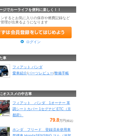
ージでカーライフを便利に楽しく！！
インするとお気に入りの保存や燃費記録など
な管理が出来るようになります
ログイン
た車
フィアット パンダ
愛車紹介
/
パーツレビュー
/
整備手帳
にオススメの中古車
フィアット パンダ 1オーナー 革
調シートカバー 1セグナビ ETC（京
都府）
79.8
万円
(税込)
ホンダ フリード 登録済未使用車
禁煙車 HondaSENSING マル（滋賀