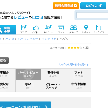
ブログ
イイね！
レビュー
フォト
グループ
スポット
カーライフ
ト
パンダ
パーツレビュー
インテリア
ペダル
4.33
ユーザー評価：
パンダの車買取相場を調べる
愛車紹介
パーツレビュー
整備手帳
フォト
(1,619)
(4,424)
(6,465)
(2,216)
燃費記録
Q&A
中古車情報
グレード・
スペック
11,903)
(55)
(163)
イカーローン徹底比較！