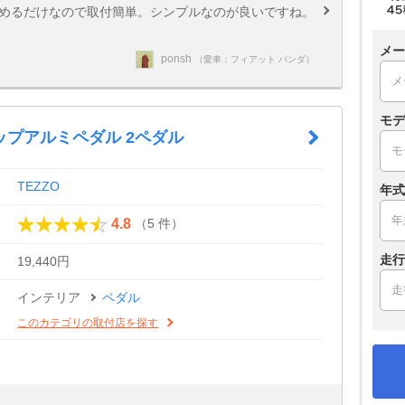
とめるだけなので取付簡単。シンプルなのが良いですね。
メー
ponsh
（愛車：フィアット パンダ）
モデ
ップアルミペダル 2ペダル
TEZZO
年式
（5 件）
4.8
走行
19,440円
インテリア
ペダル
このカテゴリの取付店を探す