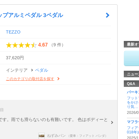
ップアルミペダル 3ペダル
TEZZO
（9 件）
4.67
最新オ
37,620円
インテリア
ペダル
ニュー
このカテゴリの取付店を探す
Q&A
パーキ
フット
をかけ
り気 ...
8日
2026/0
です。雨でも滑らないのも有難いです。 色はボディーと
マフラ
フィア
018年
ねずみパン
（愛車：フィアット パンダ）
2025/1