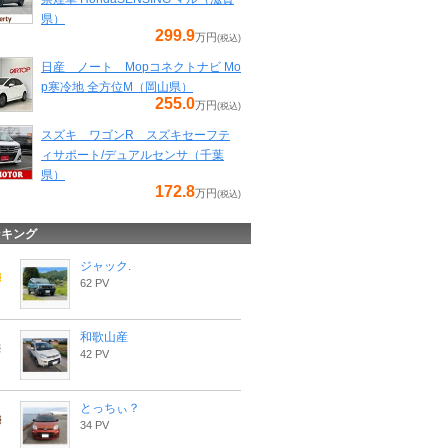
県）
299.9
万円
(税込)
日産 ノート Mopコネクトナビ Mo
p寒冷地 全方位M（岡山県）
255.0
万円
(税込)
スズキ ワゴンR スズキセーフテ
ィサポート/デュアルセンサ（千葉
県）
172.8
万円
(税込)
ンキング
ジャック.
62 PV
和歌山産
42 PV
とっちぃ？
34 PV