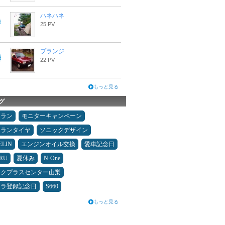
ハネハネ
25 PV
プランジ
22 PV
もっと見る
グ
ュラン
モニターキャンペーン
ュランタイヤ
ソニックデザイン
ELIN
エンジンオイル交換
愛車記念日
RU
夏休み
N-One
ックプラスセンター山梨
カラ登録記念日
S660
もっと見る