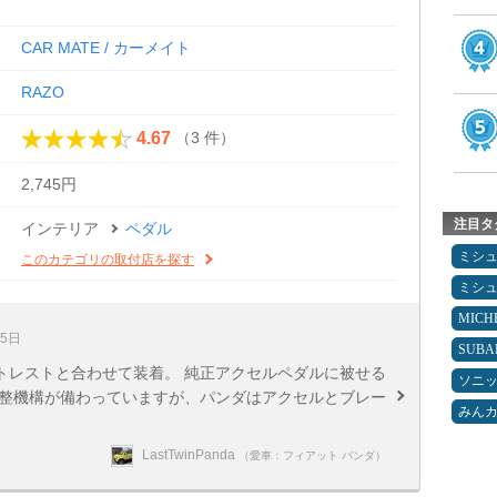
CAR MATE / カーメイト
RAZO
（3 件）
4.67
2,745円
注目タ
インテリア
ペダル
ミシ
このカテゴリの取付店を探す
ミシ
MICH
25日
SUBA
トレストと合わせて装着。 純正アクセルペダルに被せる
ソニ
調整機構が備わっていますが、パンダはアクセルとブレー
みん
LastTwinPanda
（愛車：フィアット パンダ）