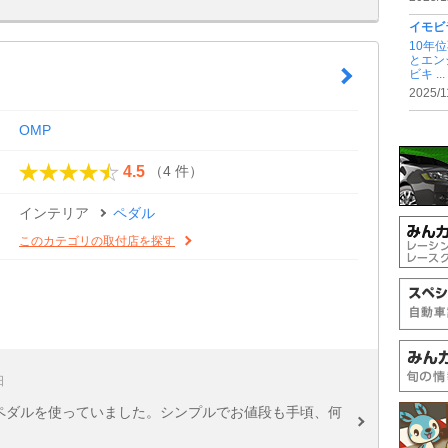
イモビ
10年
とエン
ビキ ...
2025/1
OMP
（4 件）
4.5
インテリア
ペダル
このカテゴリの取付店を探す
日
のペダルを使っていました。シンプルでお値段も手頃、何