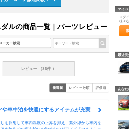
マイペ
ログ
様々
 ペダルの商品一覧｜パーツレビュー
メーカー検索
最近見
レビュー
（36件 ）
新着順
レビュー数順
評価順
あなた
アや車中泊を快適にするアイテムが充実
差しを反射して車内温度の上昇を抑え、紫外線から車内を