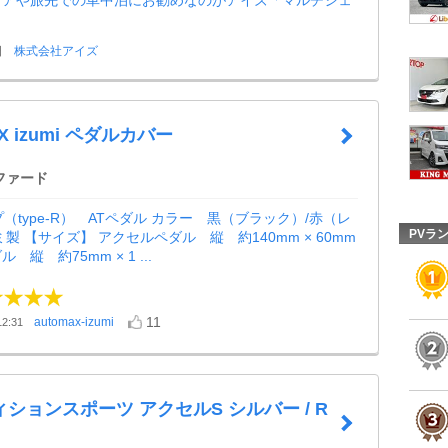
ドアや旅先での車中泊にお勧めなのがアイズ「マルチシェ
日
株式会社アイズ
X izumi ペダルカバー
ファード
イプ（type-R） ATペダル カラー 黒（ブラック）/赤（レ
PVラ
製 【サイズ】 アクセルペダル 縦 約140mm × 60mm
縦 約75mm × 1 ...
11
automax-izumi
2:31
ションスポーツ アクセルS シルバー / R