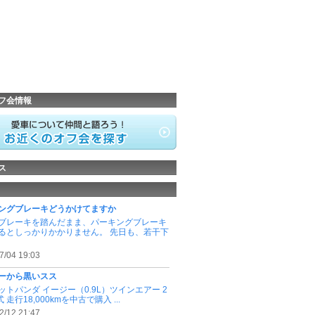
フ会情報
ス
ングブレーキどうかけてますか
ブレーキを踏んだまま、パーキングブレーキ
るとしっかりかかりません。 先日も、若干下
7/04 19:03
ーから黒いスス
ットパンダ イージー（0.9L）ツインエアー 2
式 走行18,000kmを中古で購入 ...
2/12 21:47