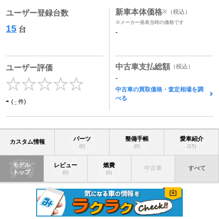
新車本体価格
※
（税込）
ユーザー登録台数
※メーカー発表当時の価格です
15
台
-
中古車支払総額
（税込）
ユーザー評価
-
中古車の買取価格・査定相場を調
べる
-
(
-
件)
パーツ
整備手帳
愛車紹介
カスタム情報
(0)
(0)
(15)
モデル
レビュー
燃費
中古車
すべて
トップ
(0)
(0)