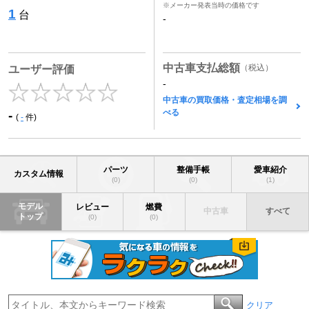
※メーカー発表当時の価格です
1
台
-
中古車支払総額
（税込）
ユーザー評価
-
中古車の買取価格・査定相場を調
べる
-
(
-
件)
パーツ
整備手帳
愛車紹介
カスタム情報
(0)
(0)
(1)
モデル
レビュー
燃費
中古車
すべて
トップ
(0)
(0)
クリア