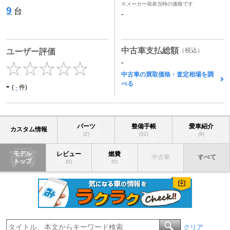
※メーカー発表当時の価格です
9
台
-
中古車支払総額
（税込）
ユーザー評価
-
中古車の買取価格・査定相場を調
べる
-
(
-
件)
パーツ
整備手帳
愛車紹介
カスタム情報
(2)
(32)
(9)
モデル
レビュー
燃費
中古車
すべて
トップ
(0)
(0)
クリア