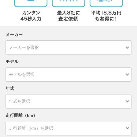
メーカー
モデル
年式
走行距離（km）