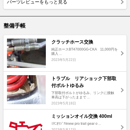
パーツレビューをもっと見る
整備手帳
クラッチホース交換
純正ホースBT47000GG-CKA 11,000円を
購入 ...
2023年5月22日
トラブル リアショック下部取
付ボルトゆるみ
下部取付ボルトがゆるみ、リンクに接触
車高は下がったままで ...
2023年5月18日
ミッションオイル交換 400ml
ﾐﾀﾆｵﾘｼﾞﾅﾙnew pro trail gear o ...
2023年5月17日