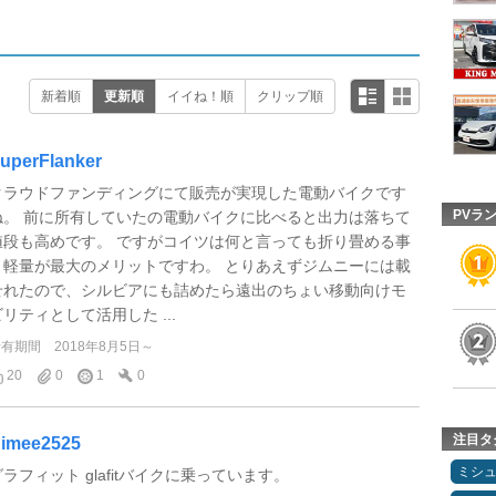
新着順
更新順
イイね！順
クリップ順
uperFlanker
クラウドファンディングにて販売が実現した電動バイクです
PVラ
ね。 前に所有していたの電動バイクに比べると出力は落ちて
値段も高めです。 ですがコイツは何と言っても折り畳める事
と軽量が最大のメリットですわ。 とりあえずジムニーには載
せれたので、シルビアにも詰めたら遠出のちょい移動向けモ
ビリティとして活用した ...
所有期間
2018年8月5日～
20
0
1
0
注目タ
imee2525
ミシ
グラフィット glafitバイクに乗っています。