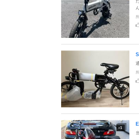
S
E
1
+