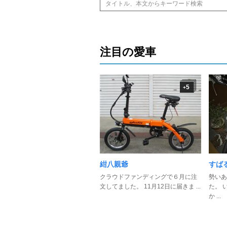
注目の愛車
5
+
紺八親爺
すば
クラウドファンディングで６月に注
勢いあ
文してました。 11月12日に届きま ...
た。 
か ...