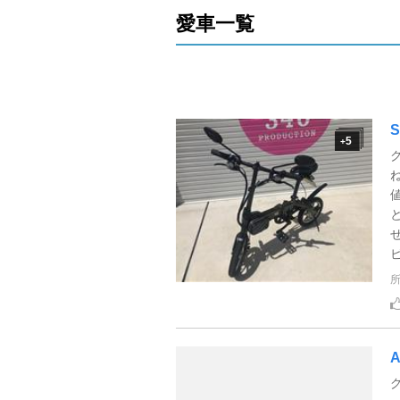
愛車一覧
S
5
+
A