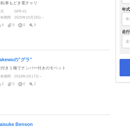
自転車もどき電チャリ
年式
型式
GFR-01
所有期間
2020年10月19日～
4
0
0
0
走行
Takewoの"グラ"
原付き１種でナンバー付きのモペット
所有期間
2018年3月17日～
2
0
0
2
aisuke Benson