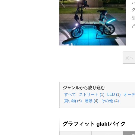
前へ
ジャンルから絞り込む
すべて
ストリート (
1
)
LED (
1
)
オーデ
買い物 (
6
)
通勤 (
4
)
その他 (
4
)
グラフィット glafitバイク