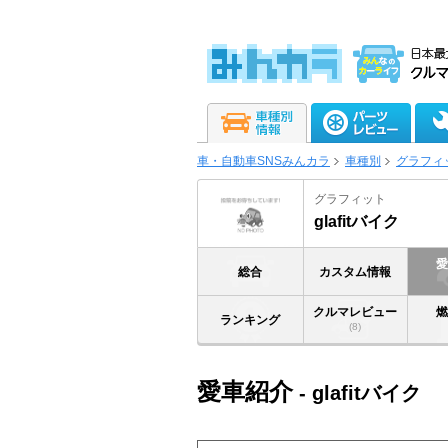
車・自動車SNSみんカラ
車種別
グラフィ
グラフィット
glafitバイク
総合
カスタム情報
クルマレビュー
ランキング
(8)
愛車紹介
- glafitバイク