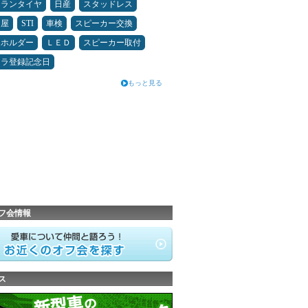
ュランタイヤ
日産
スタッドレス
Ｄ屋
STI
車検
スピーカー交換
ホホルダー
ＬＥＤ
スピーカー取付
カラ登録記念日
もっと見る
フ会情報
ス