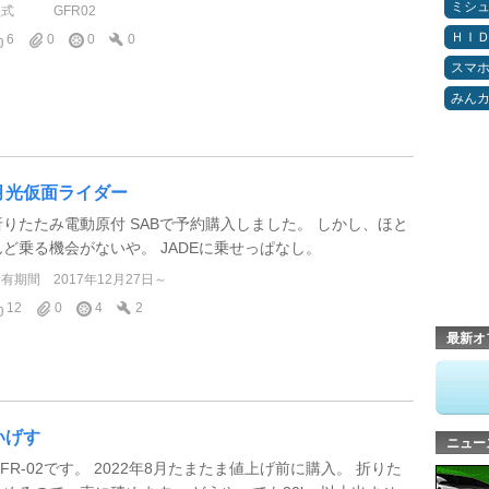
ミシ
型式
GFR02
ＨＩ
6
0
0
0
スマ
みん
月光仮面ライダー
折りたたみ電動原付 SABで予約購入しました。 しかし、ほと
んど乗る機会がないや。 JADEに乗せっぱなし。
所有期間
2017年12月27日～
12
0
4
2
最新オ
いげす
ニュー
GFR-02です。 2022年8月たまたま値上げ前に購入。 折りた