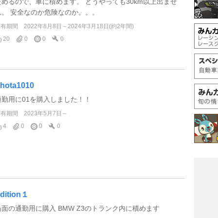
ためるので、車に積めます。 どうやっても30km以上出ませ
ん。 安全なのか危険なのか。。。
所有期間
2022年8月8日～2024年3月18日(約2年間)
20
0
0
0
hota1010
通勤用に01を購入しました！！
所有期間
2023年5月7日～
4
0
0
0
dition１
当面の通勤用に購入 BMW Z3のトランク内に積めます