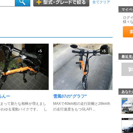
全てクリア
マイペ
ログ
様々
5
5
+
+
最近見
あなた
るんー
雪風07の"グラフ"
まって新たな相棒が増えまし
MAXで40km程の走行距離と28km/h
いわゆる電動バイクです。 し
の走行速度をもつGLAFI ...