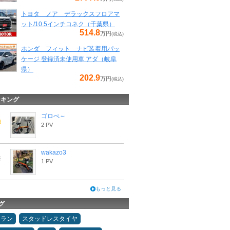
トヨタ ノア デラックスフロアマ
ット/10.5インチコネク（千葉県）
514.8
万円
(税込)
ホンダ フィット ナビ装着用パッ
ケージ 登録済未使用車 アダ（岐阜
県）
202.9
万円
(税込)
ンキング
ゴロぺ～
2 PV
wakazo3
1 PV
もっと見る
グ
ュラン
スタッドレスタイヤ