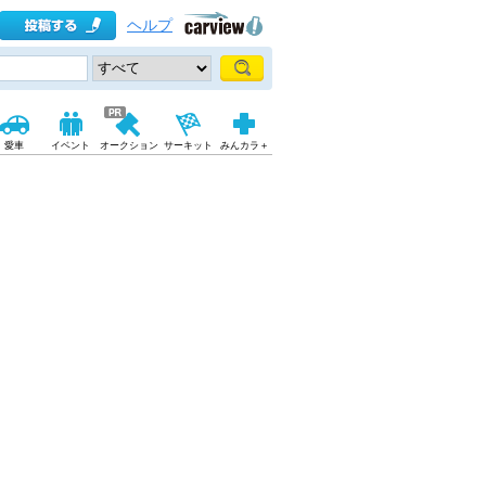
ヘルプ
愛車
イベント
オークション
サーキット
みんカラ＋