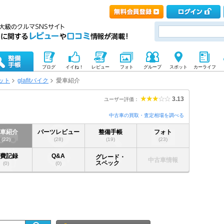
ブログ
イイね！
レビュー
フォト
グループ
スポット
カーライフ
ット
glafitバイク
愛車紹介
3.13
ユーザー評価：
中古車の買取・査定相場を調べる
愛車紹介
パーツレビュー
整備手帳
フォト
(22)
(28)
(19)
(23)
燃費記録
Q&A
グレード・
中古車情報
スペック
(0)
(0)