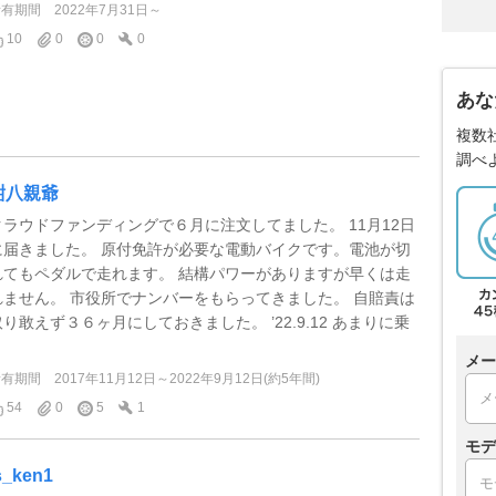
所有期間
2022年7月31日～
10
0
0
0
あな
複数
調べ
紺八親爺
クラウドファンディングで６月に注文してました。 11月12日
に届きました。 原付免許が必要な電動バイクです。電池が切
れてもペダルで走れます。 結構パワーがありますが早くは走
れません。 市役所でナンバーをもらってきました。 自賠責は
取り敢えず３６ヶ月にしておきました。 ’22.9.12 あまりに乗
.
メー
所有期間
2017年11月12日～2022年9月12日(約5年間)
54
0
5
1
モデ
s_ken1