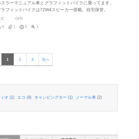
ハスラーマニュアル車とグラフィットバイクに乗ってます。
グラフィットバイクは72W4スピーカー搭載。自宅保管。
型式
GFR
4
1
0
1
1
2
3
次へ
ィオ (
1
)
エコ (
4
)
キャンピングカー (
1
)
ノーマル車 (
2
)