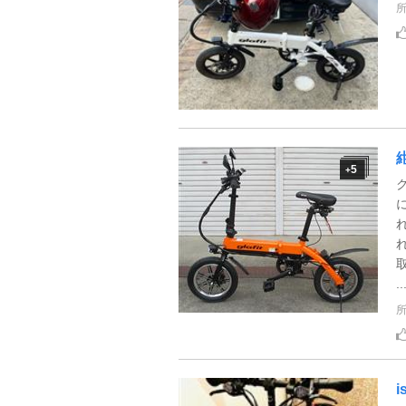
5
+
..
i