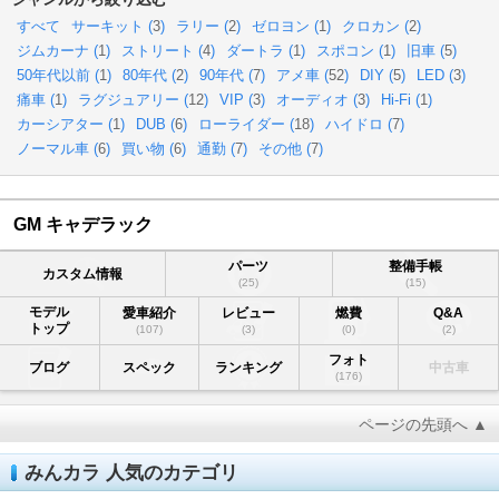
すべて
サーキット (
3
)
ラリー (
2
)
ゼロヨン (
1
)
クロカン (
2
)
ジムカーナ (
1
)
ストリート (
4
)
ダートラ (
1
)
スポコン (
1
)
旧車 (
5
)
50年代以前 (
1
)
80年代 (
2
)
90年代 (
7
)
アメ車 (
52
)
DIY (
5
)
LED (
3
)
痛車 (
1
)
ラグジュアリー (
12
)
VIP (
3
)
オーディオ (
3
)
Hi-Fi (
1
)
カーシアター (
1
)
DUB (
6
)
ローライダー (
18
)
ハイドロ (
7
)
ノーマル車 (
6
)
買い物 (
6
)
通勤 (
7
)
その他 (
7
)
GM キャデラック
パーツ
整備手帳
カスタム情報
(25)
(15)
モデル
愛車紹介
レビュー
燃費
Q&A
トップ
(107)
(3)
(0)
(2)
フォト
ブログ
スペック
ランキング
中古車
(176)
ページの先頭へ ▲
みんカラ 人気のカテゴリ