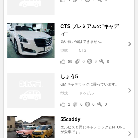
CTS プレミアムの"キャデ
ィ"
高い買い物はできません。
型式
CTS
89
0
9
8
しょう5
GM キャデラックに乗っています。
型式
ドゥビル
2
0
0
0
55caddy
エルビスと同じキャデラックとN−ONE
が愛車です。