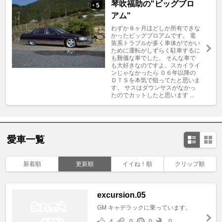
琴吹福助の"ビッグブロ
5
+
アム"
わずか８ヶ月ほどしか所有できな
かったビッグブロアムです。 電
装系トラブルが多く車体がでかい
ために運転がしずらく駐車するに
も難儀な車でした。 そんな車で
も大好きなのですよ。スカイライ
ンじゃなかったら ０６年以降の
ＤＴＳを本気で狙ってたと思いま
す。 サスはダウンサスがなかっ
たのでカットしたと思います ...
愛車一覧
新着順
更新順
イイね！順
クリップ順
excursion.05
GM キャデラックに乗っています。
4
0
0
0