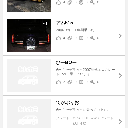
4
0
0
0
アム515
1
+
20歳の時に１年間乗った
4
0
0
0
ひーBOー
GM キャデラック2007年式エスカレー
ドESVに乗っています。
3
0
0
0
てかぷりお
GM キャデラックに乗っています。
グレード
SRX_LHD_4WD_7シート
(AT_4.6)