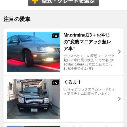
注目の愛車
Mr.criminal13＋おやじ
4
+
の"変態マニアック超レ
ア車"
デリスペからこの変態マニアック
超レア車に乗り換え！ その名はc
adillac catera 日本に１台と言わ
れる珍車ですよ(笑)
くるま！
5
+
05キャデラックエスカレードＥｓ
ｖプラチナムに乗っています。