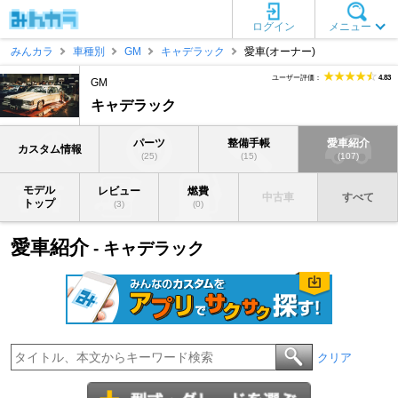
ログイン
メニュー
みんカラ
車種別
GM
キャデラック
愛車(オーナー)
ユーザー評価：
4.83
GM
キャデラック
パーツ
整備手帳
愛車紹介
カスタム情報
(25)
(15)
(107)
モデル
レビュー
燃費
中古車
すべて
トップ
(3)
(0)
愛車紹介
- キャデラック
クリア