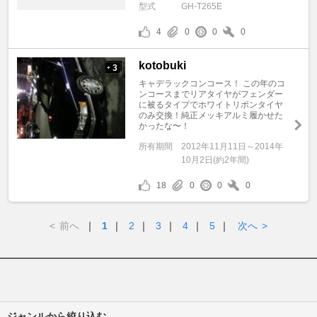
型式
GH-T265E
4
0
0
0
kotobuki
3
+
キャデラックコンコース！ この年のコ
ンコースまでリアタイヤがフェンダー
に被るタイプでホワイトリボンタイヤ
のみ交換！純正メッキアルミ履かせた
かったな〜！
所有期間
2012年11月11日～2014年
10月2日(約2年間)
18
0
0
0
<
前へ
｜
1
｜
2
｜
3
｜
4
｜
5
｜
次へ
>
ジャンルから絞り込む