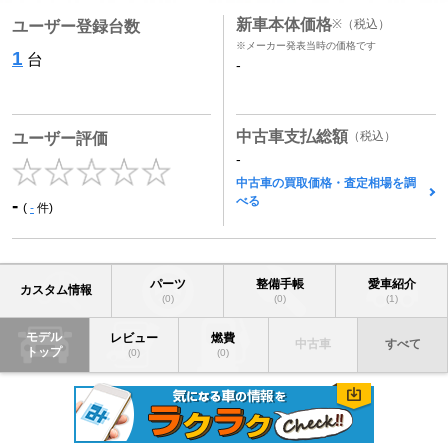
新車本体価格
※
（税込）
ユーザー登録台数
※メーカー発表当時の価格です
1
台
-
中古車支払総額
（税込）
ユーザー評価
-
中古車の買取価格・査定相場を調
べる
-
(
-
件)
パーツ
整備手帳
愛車紹介
カスタム情報
(0)
(0)
(1)
モデル
レビュー
燃費
中古車
すべて
トップ
(0)
(0)