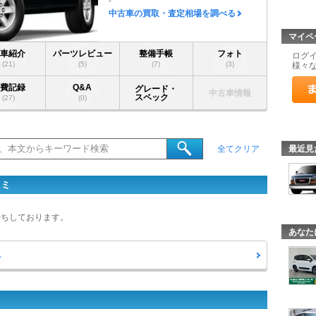
-
中古車の買取・査定相場を調べる
マイペ
愛車紹介
パーツレビュー
整備手帳
フォト
ログ
(21)
(5)
(7)
(3)
様々
燃費記録
Q&A
グレード・
中古車情報
スペック
(27)
(0)
最近見
全てクリア
コミ
待ちしております。
あなた
へ