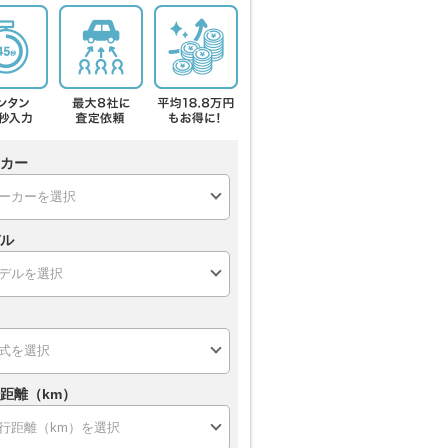
カー
ル
距離（km）