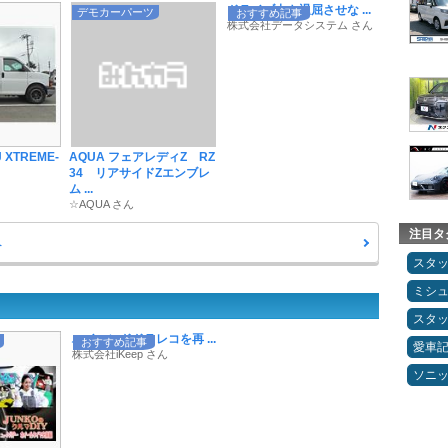
ドライブ中も退屈させな ...
デモカーパーツ
おすすめ記事
株式会社データシステム さん
J XTREME-
AQUA フェアレディZ RZ
34 リアサイドZエンブレ
ム ...
☆AQUA さん
注目タ
へ
スタ
ミシ
スタ
ハイエンドドラレコを再 ...
おすすめ記事
愛車
株式会社iKeep さん
ソニ