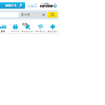
ヘルプ
愛車
イベント
オークション
サーキット
みんカラ＋