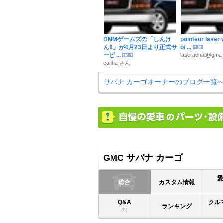
DMMゲームズの「しんけ
pointeur laser 
ん!!」が4月23日より正式サ
oi ...
ービ ...
laserachat@gma 
canha さん
サバナ カーゴオーナーのブログ一覧
GMC サバナ カーゴ
総合
カスタム情報
Q&A
クル
ランキング
(0)