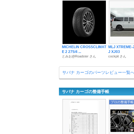
MICHELIN CROSSCLIMAT
MLJ XTREME-
E 2 275/4 ...
J XJ03
とみお@Roadster さん
cockpit さん
サバナ カーゴのパーツレビュー一覧
サバナ カーゴの整備手帳
プロの整備手帳