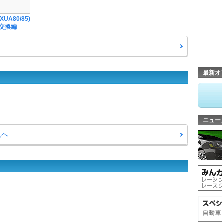
UA80/85)
ル交換編
最新オ
ニュー
覧へ