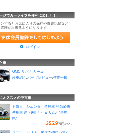
ージでカーライフを便利に楽しく！！
インするとお気に入りの保存や燃費記録など
な管理が出来るようになります
ログイン
た車
GMC サバナ カーゴ
愛車紹介
/
パーツレビュー
/
整備手帳
にオススメの中古車
トヨタ シエンタ 禁煙車 登録済未
使用車 純正9型ナビ ETC2.0（群馬
県）
355.9
万円
(税込)
スズキ ソリオ 後席左側ワンアク