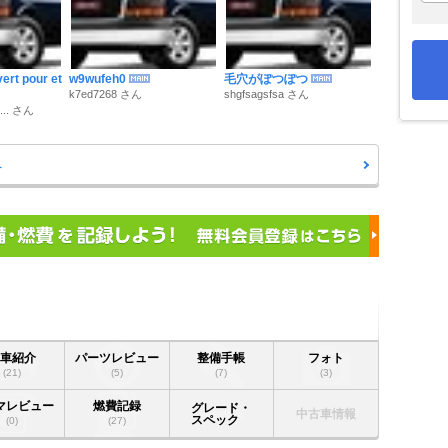
vert pour et
w9wufeh0
毛穴がぽつぽつ
k7ed7268 さん
shgfsagsfsa さん
... さん
へ
愛車紹介
パーツレビュー
整備手帳
フォト
(21)
(5)
(7)
(3)
マレビュー
燃費記録
グレード・
中古車情報
スペック
(0)
(27)