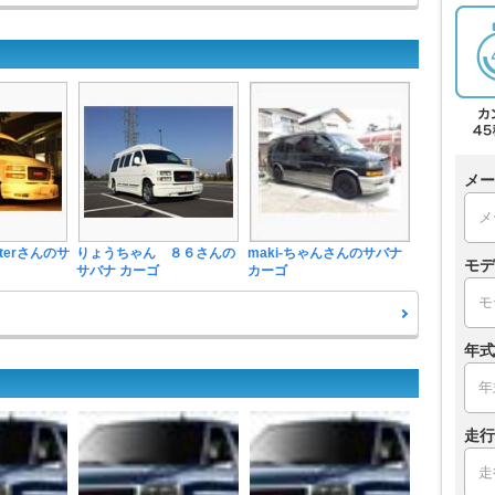
メー
terさんのサ
りょうちゃん ８６さんの
maki-ちゃんさんのサバナ
モデ
サバナ カーゴ
カーゴ
年式
走行