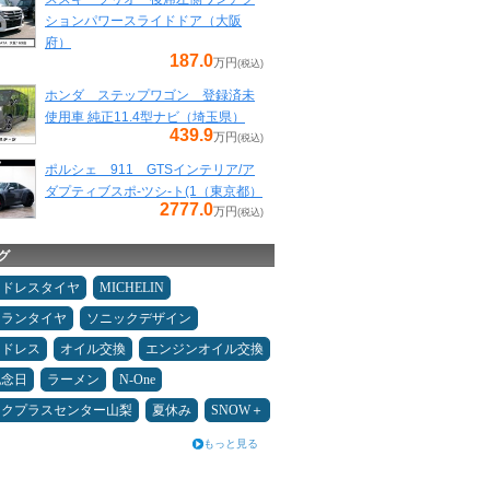
ションパワースライドドア（大阪
府）
187.0
万円
(税込)
ホンダ ステップワゴン 登録済未
使用車 純正11.4型ナビ（埼玉県）
439.9
万円
(税込)
ポルシェ 911 GTSインテリア/ア
ダプティブスポ-ツシ-ト(1（東京都）
2777.0
万円
(税込)
グ
ッドレスタイヤ
MICHELIN
ュランタイヤ
ソニックデザイン
ッドレス
オイル交換
エンジンオイル交換
記念日
ラーメン
N-One
ックプラスセンター山梨
夏休み
SNOW＋
もっと見る