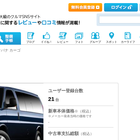
ブログ
イイね！
レビュー
フォト
グループ
スポット
カーライフ
サバナ カーゴ
ユーザー登録台数
21
台
新車本体価格
※（税込）
※メーカー発表当時の価格です
-
中古車支払総額
（税込）