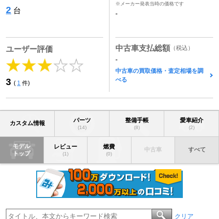
※メーカー発表当時の価格です
2
台
-
中古車支払総額
（税込）
ユーザー評価
-
中古車の買取価格・査定相場を調
べる
3
(
1
件)
パーツ
整備手帳
愛車紹介
カスタム情報
(14)
(8)
(2)
モデル
レビュー
燃費
中古車
すべて
トップ
(1)
(0)
クリア