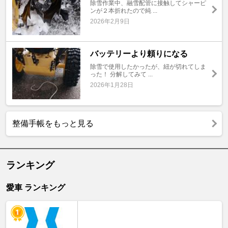
除雪作業中、融雪配管に接触してシャーピ
ンが２本折れたので純 ...
2026年2月9日
バッテリーより頼りになる
除雪で使用したかったが、紐が切れてしま
った！ 分解してみて ...
2026年1月28日
整備手帳をもっと見る
ランキング
愛車 ランキング