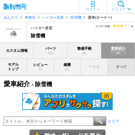
ログイン
メニュー
みんカラ
車種別
ハイガー産業
除雪機
愛車(オーナー)
ユーザー評価：
3
ハイガー産業
除雪機
パーツ
整備手帳
愛車紹介
カスタム情報
(14)
(8)
(2)
モデル
レビュー
燃費
中古車
すべて
トップ
(1)
(0)
愛車紹介
- 除雪機
クリア