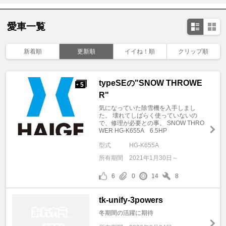
愛車一覧
新着順
更新順
イイね！順
クリップ順
typeSEの"SNOW THROWE
5
+
R"
気になっていた除雪機を入手しまし
た。 壊れてしばらく使っていないの
で、修理が必要との事。 SNOW THRO
WER HG-K655A 6.5HP
型式
HG-K655A
所有期間
2021年1月30日～
6
0
14
8
tk-unify-3powers
冬期間の活躍に期待