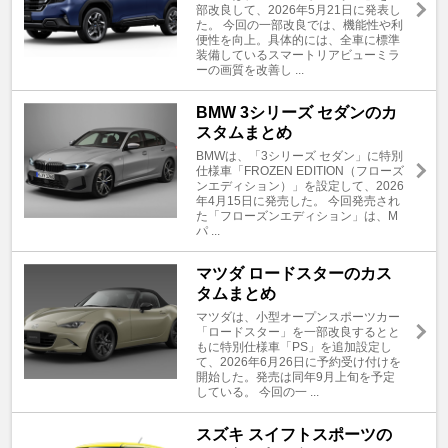
部改良して、2026年5月21日に発表し
た。 今回の一部改良では、機能性や利
便性を向上。具体的には、全車に標準
装備しているスマートリアビューミラ
ーの画質を改善し ...
BMW 3シリーズ セダンのカ
スタムまとめ
BMWは、「3シリーズ セダン」に特別
仕様車「FROZEN EDITION（フローズ
ンエディション）」を設定して、2026
年4月15日に発売した。 今回発売され
た「フローズンエディション」は、M
パ ...
マツダ ロードスターのカス
タムまとめ
マツダは、小型オープンスポーツカー
「ロードスター」を一部改良するとと
もに特別仕様車「PS」を追加設定し
て、2026年6月26日に予約受け付けを
開始した。発売は同年9月上旬を予定
している。 今回の一 ...
スズキ スイフトスポーツの