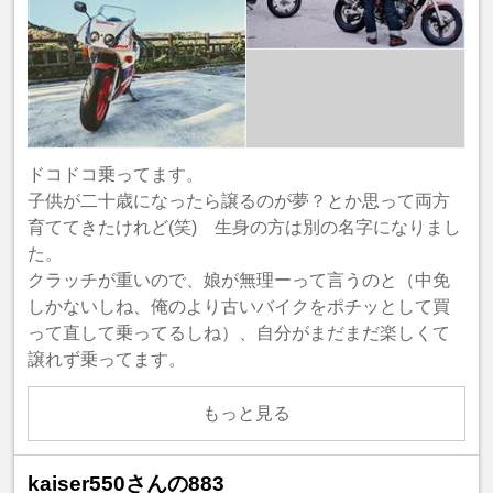
ドコドコ乗ってます。
子供が二十歳になったら譲るのが夢？とか思って両方
育ててきたけれど(笑) 生身の方は別の名字になりまし
た。
クラッチが重いので、娘が無理ーって言うのと（中免
しかないしね、俺のより古いバイクをポチッとして買
って直して乗ってるしね）、自分がまだまだ楽しくて
譲れず乗ってます。
もっと見る
kaiser550さんの883