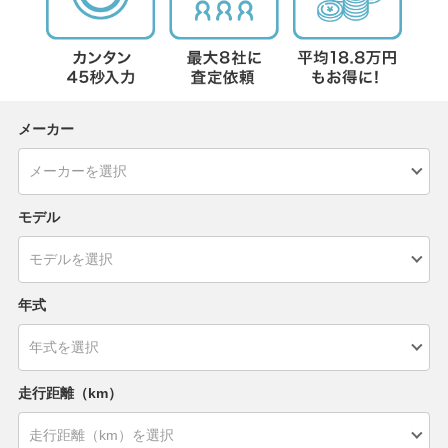
メーカー
モデル
年式
走行距離（km）