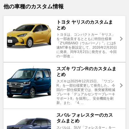
他の車種のカスタム情報
トヨタ ヤリスのカスタムま
とめ
トヨタは、コンパクトカー「ヤリス」
を一部改良するとともに特別仕様車
「Z“URBANO（ウルバーノ）”」には6
速MT車を新設定して、2026年2月20日
に発表、同年3月2日に発売する。 今回
の一部改 ...
スズキ ワゴンRのカスタムま
とめ
スズキは2025年12月15日、「ワゴン
R」を一部仕様変更して発売した。 今
回の一部仕様変更では、衝突被害軽減
ブレーキ「デュアルセンサーブレーキ
サポートII」を採用し、安全機能を刷
新。また、「4. ...
スバル フォレスターのカス
タムまとめ
スバルは、SUV「フォレスター」を一