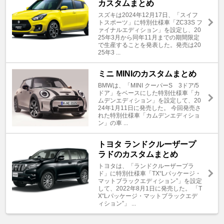
カスタムまとめ
スズキは2024年12月17日、「スイフ
トスポーツ」に特別仕様車「ZC33S フ
ァイナルエディション」を設定し、20
25年3月から同年11月までの期間限定
で生産することを発表した。発売は20
25年3 ...
ミニ MINIのカスタムまとめ
BMWは、「MINI クーパーS 3ドア/5
ドア」をベースにした特別仕様車「カ
ムデンエディション」を設定して、20
24年1月11日に発売した。 今回発売さ
れた特別仕様車「カムデンエディショ
ン」の車 ...
トヨタ ランドクルーザープ
ラドのカスタムまとめ
トヨタは、「ランドクルーザープラ
ド」に特別仕様車「TX“Lパッケージ・
マットブラックエディション”」を設定
して、2022年8月1日に発売した。 「T
X“Lパッケージ・マットブラックエデ
ィション”」 ...