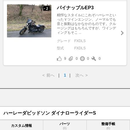
パイナップルEP3
2
+
精悍なスタイルにこれぞハーレーとい
ったＶツインエンジン、ノーマルでも
音と振動はなかなかのものです。クル
ージングはもちろんですが、ワインデ
ィングもそこ ...
グレード
FXDLS
型式
FXDLS
9
0
0
0
<
前へ
｜
1
｜
次へ
>
ハーレーダビッドソン ダイナローライダーS
パーツ
整備手帳
カスタム情報
(0)
(0)