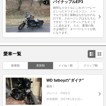
パイナップルEP3
2
+
精悍なスタイルにこれぞハーレー
といったＶツインエンジン、ノー
マルでも音と振動はなかなかのも
のです。クルージングはもちろん
ですが、ワインディングもそこそ
こに走れます。 ただ、夏場の熱
さは強烈で、オーバーヒートが気
になります。
愛車一覧
新着順
更新順
イイね！順
クリップ順
WD fatboyの"ダイナ"
最高！
グレード
FXDLS
所有期間
2017年1月11日～