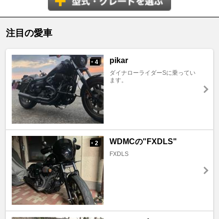
注目の愛車
pikar
4
+
ダイナローライダーSに乗ってい
ます。
WDMCの"FXDLS"
2
+
FXDLS