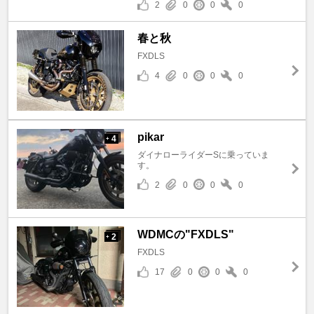
2
0
0
0
春と秋
FXDLS
4
0
0
0
pikar
4
+
ダイナローライダーSに乗っていま
す。
2
0
0
0
WDMCの"FXDLS"
2
+
FXDLS
17
0
0
0