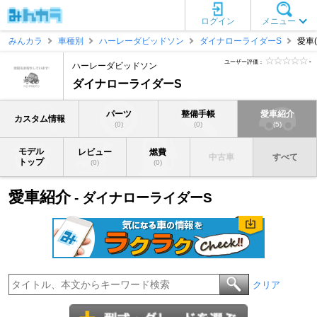
ログイン
メニュー
みんカラ
車種別
ハーレーダビッドソン
ダイナローライダーS
愛車
ユーザー評価：
-
ハーレーダビッドソン
ダイナローライダーS
パーツ
整備手帳
愛車紹介
カスタム情報
(0)
(0)
(5)
モデル
レビュー
燃費
中古車
すべて
トップ
(0)
(0)
愛車紹介
- ダイナローライダーS
クリア