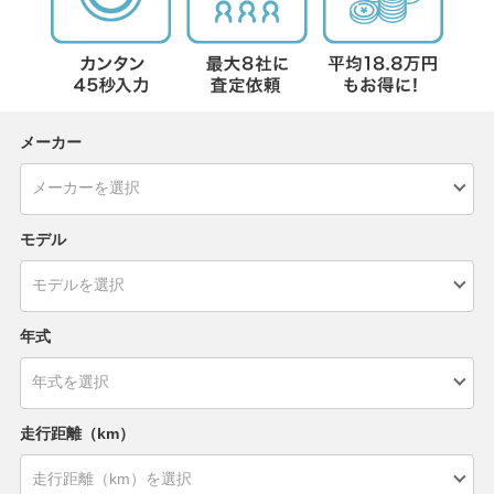
メーカー
モデル
年式
走行距離（km）