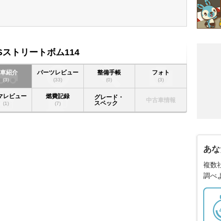
Sストリートボム114
愛車紹介
パーツレビュー
整備手帳
フォト
(3)
(33)
(0)
(3)
マレビュー
燃費記録
グレード・
中古車情報
スペック
(1)
(7)
あな
複数
調べ