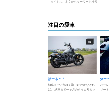
注目の愛車
5
+
ぽーる＾＾
yfm*
納車までに免許を取りに行かなけれ
ハーレ
ば。 納車まで一ヶ月のタイムリミッ
リートボ
...