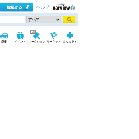
ヘルプ
愛車
イベント
オークション
サーキット
みんカラ＋