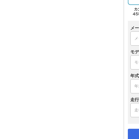
メー
モデ
年式
走行