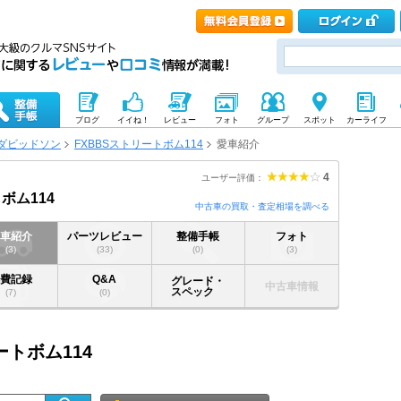
ブログ
イイね！
レビュー
フォト
グループ
スポット
カーライフ
ダビッドソン
FXBBSストリートボム114
愛車紹介
4
ユーザー評価：
ボム114
中古車の買取・査定相場を調べる
愛車紹介
パーツレビュー
整備手帳
フォト
(3)
(33)
(0)
(3)
燃費記録
Q&A
グレード・
中古車情報
スペック
(7)
(0)
ートボム114