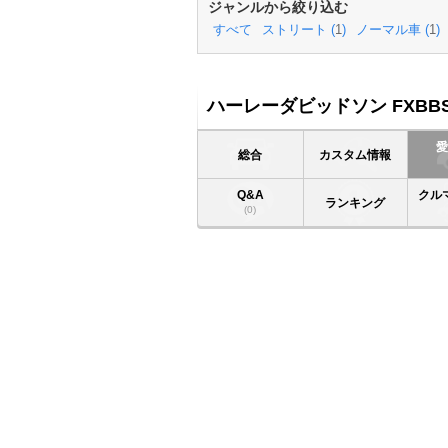
ジャンルから絞り込む
すべて
ストリート (
1
)
ノーマル車 (
1
)
ハーレーダビッドソン FXBB
総合
カスタム情報
Q&A
クル
ランキング
(0)