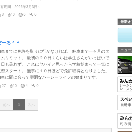
所有期間
2026年3月3日～
3
0
0
0
最新オ
ぽーる＾＾
ニュー
納車までに免許を取りに行かなければ。 納車まで一ヶ月のタ
イムリミット。 最初の２０日くらいは学生さんがいっぱいで
１日も乗れず。 これはヤバイと思ったら学校始まって一気に
教習スタート。 無事に１０日ほどで免許取得となりました。
納車に間に合って順調なハーレーライフの始まりです。
27
0
4
0
前へ
1
次へ