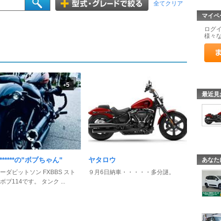
全てクリア
マイペ
ログ
様々
5
+
最近見
*******の"ボブちゃん"
ヤタロウ
あなた
ーダビットソン FXBBS スト
９月6日納車・・・・・多分謎。
ブ114です。 タンク ...