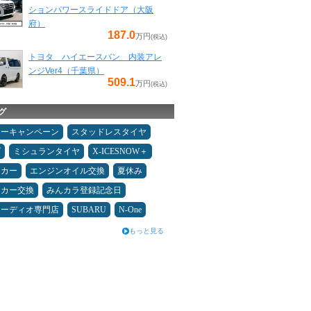
ションパワースライドドア（大阪
府）
187.0
万円
(税込)
トヨタ ハイエースバン 内装アレ
ンジVer4（千葉県）
509.1
万円
(税込)
グ
ターキャンペーン
スタッドレスタイヤ
ダ
ミシュランタイヤ
X-ICESNOW＋
ーカー
エンジンオイル交換
夏休み
ーカー交換
みんカラ登録記念日
オーディオ専門店
SUBARU
N-One
もっと見る