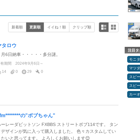
新着順
更新順
イイね！順
クリップ順
ヤタロウ
注目タ
９月6日納車・・・・・多分謎。
モニ
所有期間
2024年9月6日～
マツ
14
0
29
0
スピ
スピ
カー
fm********の"ボブちゃん"
ハーレーダビットソン FXBBS ストリートボブ114です。 タン
クデザインが気に入って購入しました。 色々カスタムしてい
きたいと思ってます。 よろしくお願いします😊