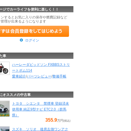
ージでカーライフを便利に楽しく！！
インするとお気に入りの保存や燃費記録など
な管理が出来るようになります
ログイン
た車
ハーレーダビッドソン FXBBSストリ
ートボム114
愛車紹介
/
パーツレビュー
/
整備手帳
にオススメの中古車
トヨタ シエンタ 禁煙車 登録済未
使用車 純正9型ナビ ETC2.0（群馬
県）
355.9
万円
(税込)
スズキ ソリオ 後席左側ワンアク