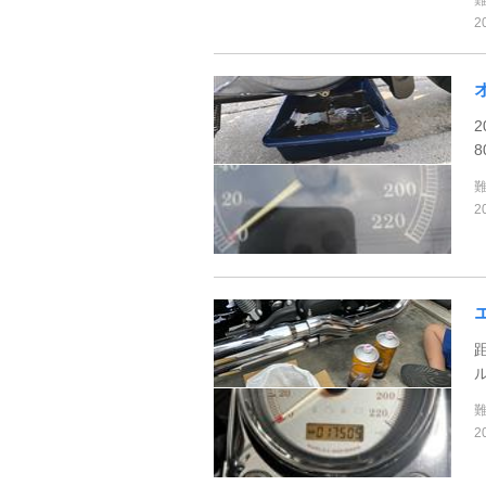
2
2
2
ル
2