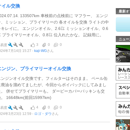
オイル交換
最新オ
024.07.14. 133507km 車検前の点検前に マフラー、 エンジ
ン、ミッション、プライマリーの 各オイルを交換 ライトの中
をキレイに。 エンジンオイル、2.6㍑ ミッションオイル、0.6
㍑ プライマリーオイル、0.8㍑ 位入れたかな。 記録用に。
ニュー
3
0
0
難易度
024年7月14日 15:27
kaji-WG
さん
エンジン、プライマリーオイル交換
エンジンオイル交換です。フィルターはそのまま。 ペール缶
に廃油を溜めてましたが、今回からポイパックにしてみまし
た。 併せてプライマリーも。 ダービーカバーパッキンも交
。 16648km(前回15997km)
4
0
0
難易度
024年3月23日 12:59
ロゴ・ダウ
さん