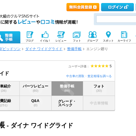
ブログ
イイね！
レビュー
フォト
グループ
スポット
カーライフ
ダビッドソン
ダイナ ワイドグライド
整備手帳
エンジン廻り
5
ユーザー評価：
イド
中古車の買取・査定相場を調べる
愛車紹介
パーツレビュー
整備手帳
フォト
(36)
(60)
(88)
(30)
燃費記録
Q&A
グレード・
中古車情報
スペック
(251)
(0)
帳
- ダイナ ワイドグライド