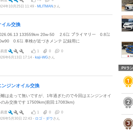
難易度
024年10月25日 11:49
MLITMAN
さん
オイル交換
026.06.13 133559km 20w-50 2.6㍑ プライマリー 0.8㍑
80w90 0.6㍑ 車検が近づきメンテ 記録用に
1
0
0
難易度
026年6月13日 17:14
kaji-WG
さん
PVラ
エンジンオイル交換
距離は走って無いですが、1年過ぎたので今回はエンジンオイ
のみ交換です 17509km(前回:17083km)
1
0
0
難易度
026年5月30日 22:43
ロゴ・ダウ
さん