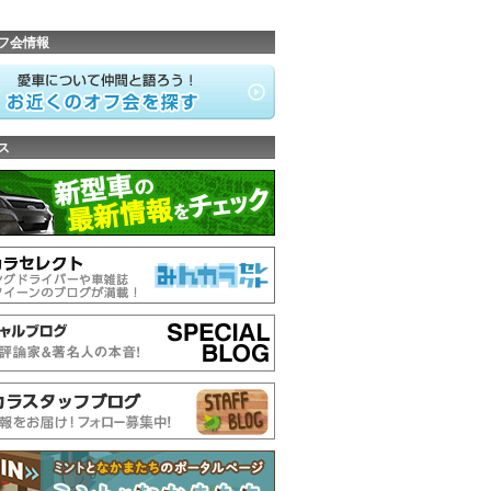
フ会情報
ス