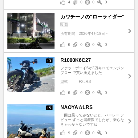
4
0
0
0
カワチーノの"ローライダー"
🇺🇸
所有期間
2026年4月18日～
6
0
0
0
R1000K6C27
3
+
ファットボーイSが3万キロでエンジン
ブロー で買い換えました
型式
FXLRS
6
0
0
0
NAOYA☆LRS
5
+
一回は乗ってみないとと、ハーレー デ
ビュー ずっと国産派でしたが、乗らな
きゃわからないですね
9
0
0
0