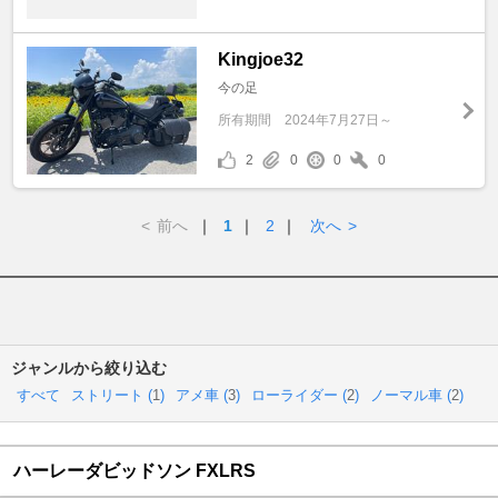
Kingjoe32
今の足
所有期間
2024年7月27日～
2
0
0
0
<
前へ
｜
1
｜
2
｜
次へ
>
ジャンルから絞り込む
すべて
ストリート (
1
)
アメ車 (
3
)
ローライダー (
2
)
ノーマル車 (
2
)
ハーレーダビッドソン FXLRS