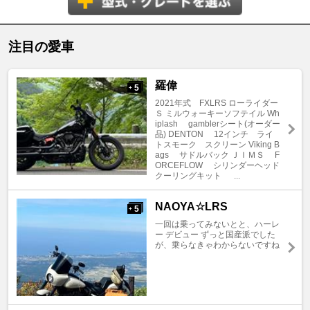
注目の愛車
羅偉
5
+
2021年式 FXLRS ローライダー
Ｓ ミルウォーキーソフテイル Wh
iplash gamblerシート(オーダー
品) DENTON 12インチ ライ
トスモーク スクリーン Viking B
ags サドルバック ＪＩＭＳ F
ORCEFLOW シリンダーヘッド
クーリングキット ...
NAOYA☆LRS
5
+
一回は乗ってみないとと、ハーレ
ー デビュー ずっと国産派でした
が、乗らなきゃわからないですね