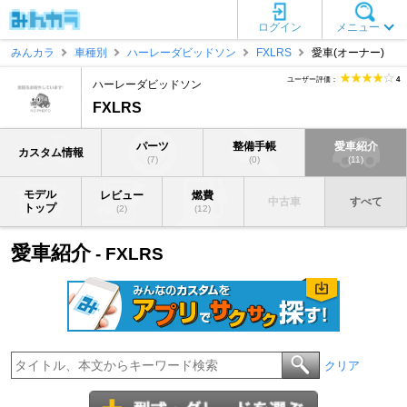
ログイン
メニュー
みんカラ
車種別
ハーレーダビッドソン
FXLRS
愛車(オーナー)
ユーザー評価：
4
ハーレーダビッドソン
FXLRS
パーツ
整備手帳
愛車紹介
カスタム情報
(7)
(0)
(11)
モデル
レビュー
燃費
中古車
すべて
トップ
(2)
(12)
愛車紹介
- FXLRS
クリア