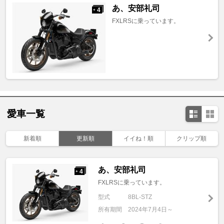
あ、安部礼司
4
+
FXLRSに乗っています。
愛車一覧
新着順
更新順
イイね！順
クリップ順
あ、安部礼司
4
+
FXLRSに乗っています。
型式
8BL-STZ
所有期間
2024年7月4日～