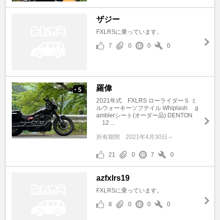
ザジー
FXLRSに乗っています。
7
0
0
0
羅偉
5
+
2021年式 FXLRS ローライダーＳ ミ
ルウォーキーソフテイル Whiplash g
amblerシート(オーダー品) DENTON
12 ...
所有期間
2021年4月30日～
21
0
7
0
azfxlrs19
FXLRSに乗っています。
8
0
0
0