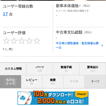
新車本体価格
※
（税込）
ユーザー登録台数
※メーカー発表当時の価格です
17
台
-
中古車支払総額
（税込）
ユーザー評価
-
中古車の買取価格・査定相場を調
べる
-
(
-
件)
パーツ
整備手帳
愛車紹介
カスタム情報
(13)
(5)
(17)
モデル
レビュー
燃費
中古車
すべて
トップ
(0)
(13)