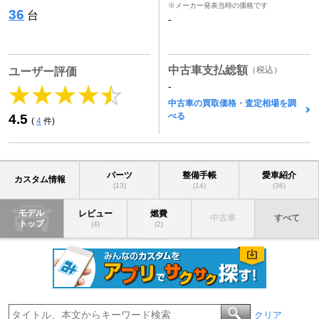
※メーカー発表当時の価格です
36
台
-
中古車支払総額
（税込）
ユーザー評価
-
中古車の買取価格・査定相場を調
べる
4.5
(
4
件)
パーツ
整備手帳
愛車紹介
カスタム情報
(13)
(14)
(36)
モデル
レビュー
燃費
中古車
すべて
トップ
(4)
(2)
クリア