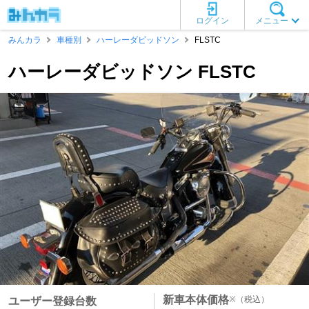
ログイン
メニュー
みんカラ
車種別
ハーレーダビッドソン
FLSTC
ハーレーダビッドソン FLSTC
新車本体価格
※
（税込）
ユーザー登録台数