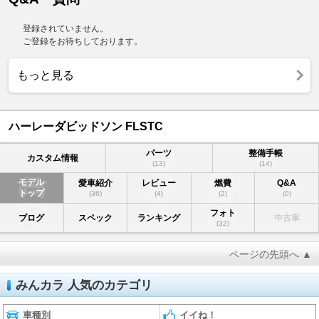
登録されていません。
ご登録をお待ちしております。
もっと見る
ハーレーダビッドソン FLSTC
パーツ
整備手帳
カスタム情報
(13)
(14)
モデル
愛車紹介
レビュー
燃費
Q&A
トップ
(36)
(4)
(2)
(0)
フォト
ブログ
スペック
ランキング
中古車
(32)
ページの先頭へ ▲
みんカラ 人気のカテゴリ
車種別
イイね！