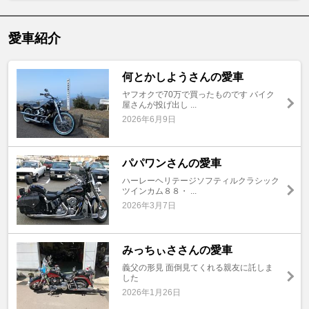
愛車紹介
何とかしようさんの愛車
ヤフオクで70万で買ったものです バイク
屋さんが投げ出し ...
2026年6月9日
パパワンさんの愛車
ハーレーヘリテージソフティルクラシック
ツインカム８８・ ...
2026年3月7日
みっちぃささんの愛車
義父の形見 面倒見てくれる親友に託しま
した
2026年1月26日