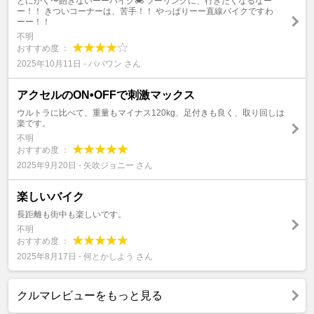
とにかく〜飽きないーーバイク🏍️ ツーリングに、行きたくなるなー
ー！！ きついコーナーは、苦手！！ やっぱりーー直線バイクですわ
ーー！！
不明
おすすめ度 ：
2025年10月11日 - パパワン さん
アクセルのON•OFFで刺激マックス
ウルトラに比べて、重量もマイナス120kg、足付きも良く、取り回しは
楽です。
不明
おすすめ度 ：
2025年9月20日 - 矢吹ジョニー さん
楽しいバイク
長距離も街中も楽しいです。
不明
おすすめ度 ：
2025年8月17日 - 何とかしよう さん
クルマレビューをもっと見る