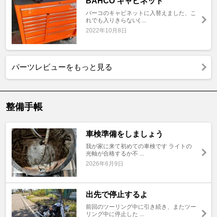
BAHCO キャビネット
バーコのキャビネットに入替えました、こ
れでも入りきらない( ...
2022年10月8日
パーツレビューをもっと見る
整備手帳
車検準備をしましょう
我が家に来て初めての車検です ライトの
光軸が合格するか不 ...
2026年6月9日
出先で停止するよ
前回のツーリング中に引き続き、またツー
リング中に停止した ...