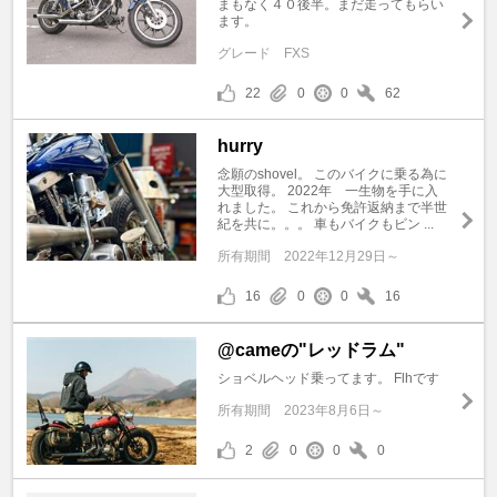
まもなく４０後半。まだ走ってもらい
ます。
グレード
FXS
22
0
0
62
hurry
念願のshovel。 このバイクに乗る為に
大型取得。 2022年 一生物を手に入
れました。 これから免許返納まで半世
紀を共に。。。 車もバイクもビン ...
所有期間
2022年12月29日～
16
0
0
16
@cameの"レッドラム"
ショベルヘッド乗ってます。 Flhです
所有期間
2023年8月6日～
2
0
0
0