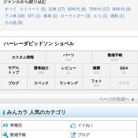
ジャンルから絞り込む
すべて
ストリート (
5
)
旧車 (
27
)
60年代 (
8
)
70年代 (
17
)
80年代 (
9
)
アメ車 (
18
)
DIY (
1
)
痛車 (
1
)
ローライダー (
3
)
エコ (
1
)
通勤 (
1
)
その他 (
8
)
ハーレーダビッドソン ショベル
パーツ
整備手帳
カスタム情報
(14)
(110)
モデル
愛車紹介
レビュー
燃費
Q&A
トップ
(85)
(1)
(33)
(1)
フォト
ブログ
スペック
ランキング
中古車
(42)
ページの先頭へ ▲
みんカラ 人気のカテゴリ
車種別
イイね！
整備手帳
ブログ