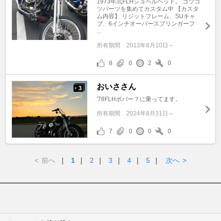
1973年式FLHショベルヘッド。 コツコ
ツパーツを集めてカスタム中 【カスタ
ム内容】 リジットフレーム、SUキャ
ブ、6インチオーバースプリンガーフ
...
所有期間
2013年8月10日～
8
0
2
0
おいささん
3
+
'78FLHボバー？に乗ってます。
所有期間
2024年8月31日～
7
0
0
0
<
前へ
｜
1
｜
2
｜
3
｜
4
｜
5
｜
次へ
>