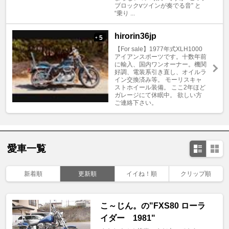
ブロックvツインが奏でる音” と
“乗り ...
hirorin36jp
5
+
【For sale】1977年式XLH1000
アイアンスポーツです。十数年前
に輸入、国内ワンオーナー。機関
好調、電装系引き直し、オイルラ
イン交換済み等。 モーリスキャ
ストホイール装備。 ここ2年ほど
ガレージにて休眠中。 欲しい方
ご連絡下さい。
愛車一覧
新着順
更新順
イイね！順
クリップ順
こ～じん。の"FXS80 ローラ
イダー 1981"