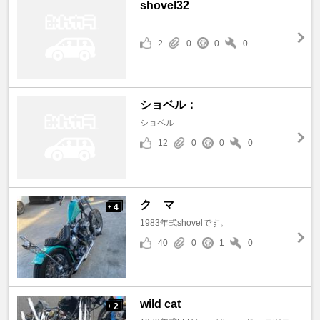
shovel32
.
2
0
0
0
ショベル：
ショベル
12
0
0
0
ク マ
4
+
1983年式shovelです。
40
0
1
0
wild cat
2
+