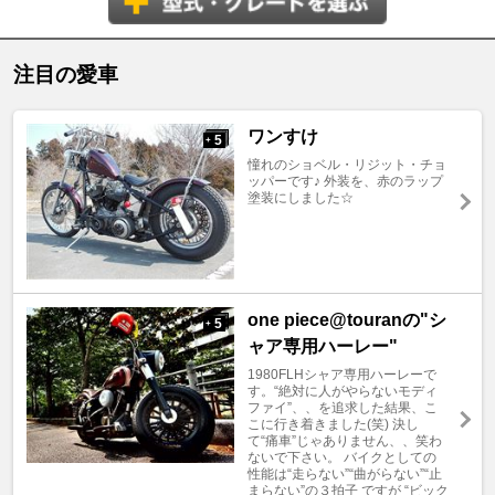
注目の愛車
ワンすけ
5
+
憧れのショベル・リジット・チョ
ッパーです♪ 外装を、赤のラップ
塗装にしました☆
one piece@touranの"シ
5
+
ャア専用ハーレー"
1980FLHシャア専用ハーレーで
す。“絶対に人がやらないモディ
ファイ”、、を追求した結果、こ
こに行き着きました(笑) 決し
て“痛車”じゃありません、、笑わ
ないで下さい。 バイクとしての
性能は“走らない”“曲がらない”“止
まらない”の３拍子 ですが “ビック