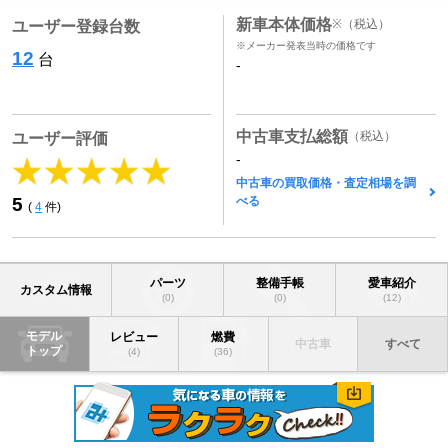
新車本体価格
※
（税込）
ユーザー登録台数
※メーカー発表当時の価格です
12
台
-
中古車支払総額
（税込）
ユーザー評価
-
中古車の買取価格・査定相場を調
べる
5
(
4
件)
パーツ
整備手帳
愛車紹介
カスタム情報
(0)
(0)
(12)
モデル
レビュー
燃費
中古車
すべて
トップ
(4)
(36)