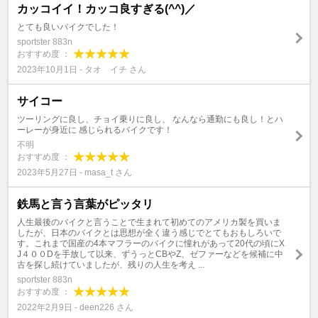
カッコイイ！カッコ良すぎる(^^)／
とても良いバイクでした！
sportster 883n
おすすめ度 ：
2023年10月1日 - タオ イチ さん
サイコー
ツーリングに良し、チョイ乗りに良し、 なんなら通勤にも良し！とハ
ーレーが身近に 感じられるバイクです！
不明
おすすめ度 ：
2023年5月27日 - masa_t さん
鉄馬と言う言葉がピッタリ
人生最後のバイクと言うことで生まれて初めてのアメリカ製を買いま
したが、日本のバイクとは思想が全く違う感じでとてもおもしろいで
す。これまで国産の4本マフラーのバイクに憧れがあって20代の頃にX
J４００Dを手放して以来、ずうっとCBやZ、ゼファーなどを候補に中
古を探し続けていましたが、残りの人生を考え ...
sportster 883n
おすすめ度 ：
2022年2月9日 - deen226 さん