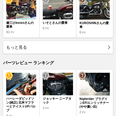
健三@kenzoさんの
いそとさんの愛車
KUROSHINさんの愛
愛車
車
6
PV
92
6
PV
PV
もっと見る
パーツレビュー ランキング
ハーレーダビッドソ
ジョッキー ニーアタ
Nightrider プラグイ
ン(純正) 北米マフラ
ック
ンEFIエンリッチナー
ーとテイストUPバル
(やや濃い目)
2
PV
ブ
2
PV
4
PV