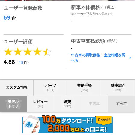
新車本体価格
※
（税込）
ユーザー登録台数
※メーカー発表当時の価格です
59
台
-
中古車支払総額
（税込）
ユーザー評価
-
中古車の買取価格・査定相場を調
べる
4.88
(
16
件)
パーツ
整備手帳
愛車紹介
カスタム情報
(104)
(364)
(59)
モデル
レビュー
燃費
中古車
すべて
トップ
(16)
(232)