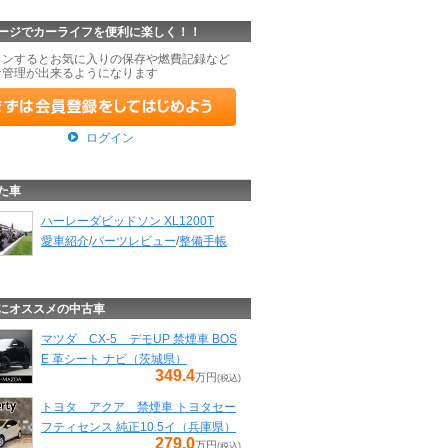
ージでカーライフを便利に楽しく！！
インするとお気に入りの保存や燃費記録など
な管理が出来るようになります
ログイン
た車
ハーレーダビッドソン XL1200T
愛車紹介
/
パーツレビュー
/
整備手帳
にオススメの中古車
マツダ CX-5 デモUP 禁煙車 BOS
E 革シート ナビ（茨城県）
349.4
万円
(税込)
トヨタ アクア 禁煙車 トヨタセー
フティセンス 純正10.5イ（兵庫県）
279.0
万円
(税込)