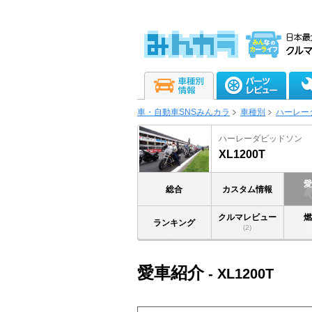
車・自動車SNSみんカラ
車種別
ハーレー
ハーレーダビッドソン
XL1200T
総合
カスタム情報
クルマレビュー
ランキング
(2)
愛車紹介
- XL1200T