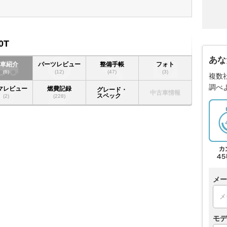
0T
あな
愛車紹介
パーツレビュー
整備手帳
フォト
(6)
(12)
(47)
(3)
複数
調べ
マレビュー
燃費記録
グレード・
中古車情報
スペック
(2)
(228)
メー
モデ