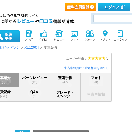
ブログ
イイね！
レビュー
フォト
グループ
スポット
カーライフ
ダビッドソン
XL1200T
愛車紹介
5
ユーザー評価：
中古車の買取・査定相場を調べる
愛車紹介
パーツレビュー
整備手帳
フォト
(6)
(12)
(47)
(3)
燃費記録
Q&A
グレード・
中古車情報
スペック
(228)
(0)