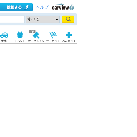
ヘルプ
愛車
イベント
オークション
サーキット
みんカラ＋