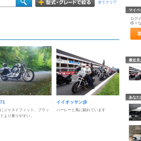
全てクリア
マイペ
ログ
様々
最近見
あなた
f71
イイオッサン歩
にジャストフィット、ブラッ
ハーレーと風に戯れています
ドより乗りやすい。