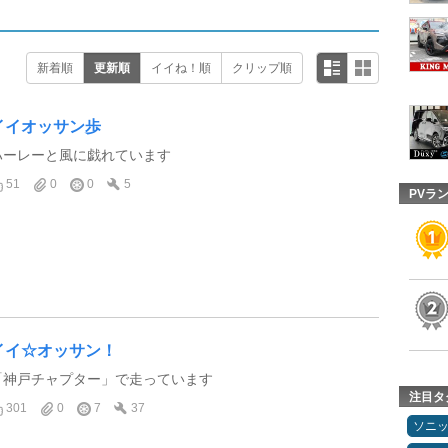
新着順
更新順
イイね！順
クリップ順
イイオッサン歩
ハーレーと風に戯れています
51
0
0
5
PVラ
イイ☆オッサン！
「神戸チャプター」で走っています
注目タ
301
0
7
37
ソニ