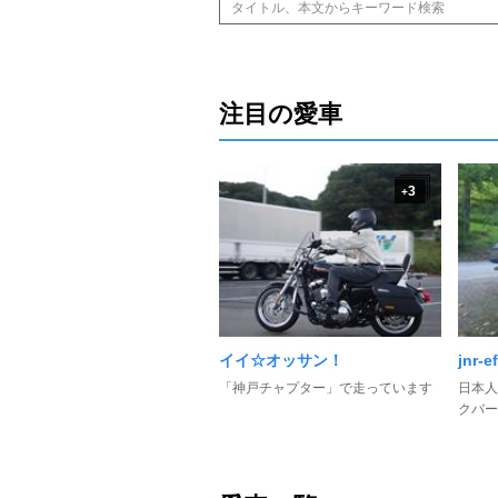
注目の愛車
3
+
イイ☆オッサン！
jnr-e
「神戸チャプター」で走っています
日本人
クバー