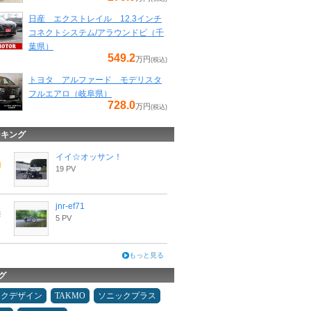
日産 エクストレイル 12.3インチ
コネクトシステム/アラウンドビ（千
葉県）
549.2
万円
(税込)
トヨタ アルファード モデリスタ
フルエアロ（岐阜県）
728.0
万円
(税込)
ンキング
イイ☆オッサン！
19 PV
jnr-ef71
5 PV
もっと見る
グ
ックデザイン
TAKMO
ソニックプラス