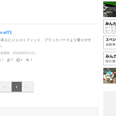
nr-ef71
日本人にジャストフィット、ブラックバードより乗りやす
い。
所有期間
2016年8月21日～
7
0
4
4
前へ
1
次へ