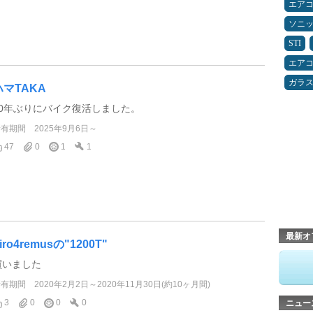
エア
ソニ
STI
エア
ガラ
ハマTAKA
30年ぶりにバイク復活しました。
所有期間
2025年9月6日～
47
0
1
1
最新オ
iro4remusの"1200T"
買いました
所有期間
2020年2月2日～2020年11月30日(約10ヶ月間)
3
0
0
0
ニュー