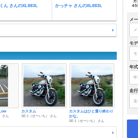
くん さんのXL883L
かっチャ さんのXL883L
メー
モデ
年式
走行
 Low
カスタム
カスタムはひと通り終わり
） さん
SE-1（せーいち） さん
かな。
SE-1（せーいち） さん