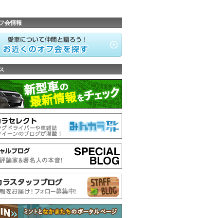
フ会情報
ス