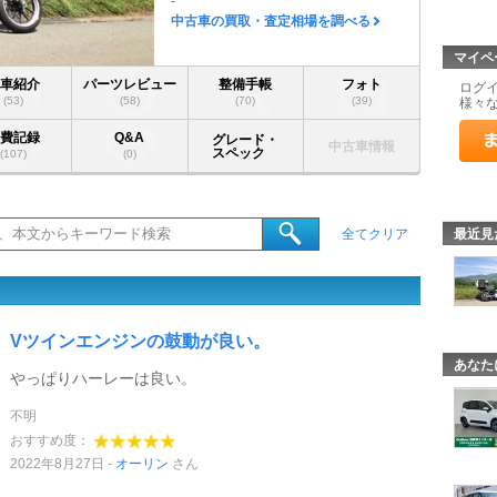
-
中古車の買取・査定相場を調べる
マイペ
愛車紹介
パーツレビュー
整備手帳
フォト
ログ
(53)
(58)
(70)
(39)
様々
燃費記録
Q&A
グレード・
中古車情報
スペック
(107)
(0)
最近見
全てクリア
Vツインエンジンの鼓動が良い。
あなた
やっぱりハーレーは良い。
不明
おすすめ度：
2022年8月27日
オーリン
さん