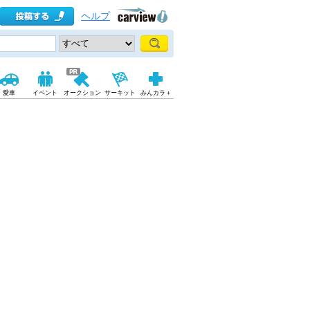
ヘルプ
愛車
イベント
オークション
サーキット
みんカラ＋