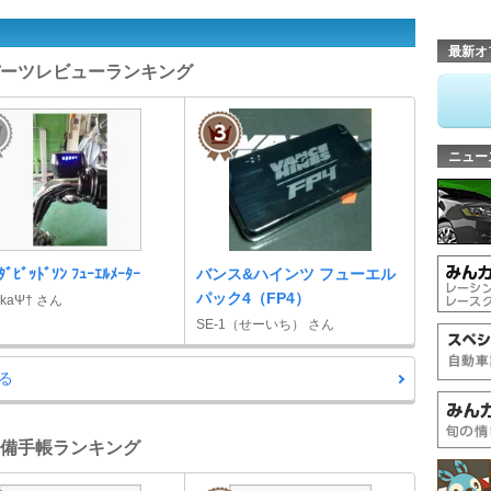
最新オ
- パーツレビューランキング
ニュー
ﾀﾞﾋﾞｯﾄﾞｿﾝ ﾌｭｰｴﾙﾒｰﾀｰ
バンス&ハインツ フューエル
パック4（FP4）
akaΨ† さん
SE-1（せーいち） さん
る
 整備手帳ランキング