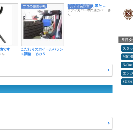
POTY殿堂入りも果た ...
プロの整備手帳
おすすめ記事
ボディカバー専門店カバ ... さ
ん
注目タ
スタ
換です
こだわりのホイールバラン
さん
ス調整 その５
MICH
N-One
エン
SUBA