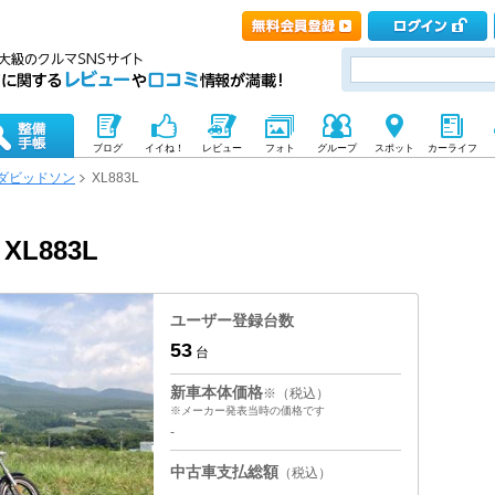
ブログ
イイね！
レビュー
フォト
グループ
スポット
カーライフ
ダビッドソン
XL883L
L883L
ユーザー登録台数
53
台
新車本体価格
※（税込）
※メーカー発表当時の価格です
-
中古車支払総額
（税込）