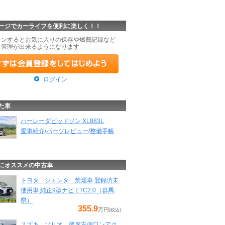
ージでカーライフを便利に楽しく！！
インするとお気に入りの保存や燃費記録など
な管理が出来るようになります
ログイン
た車
ハーレーダビッドソン XL883L
愛車紹介
/
パーツレビュー
/
整備手帳
にオススメの中古車
トヨタ シエンタ 禁煙車 登録済未
使用車 純正9型ナビ ETC2.0（群馬
県）
355.9
万円
(税込)
スズキ ソリオ 後席左側ワンアク