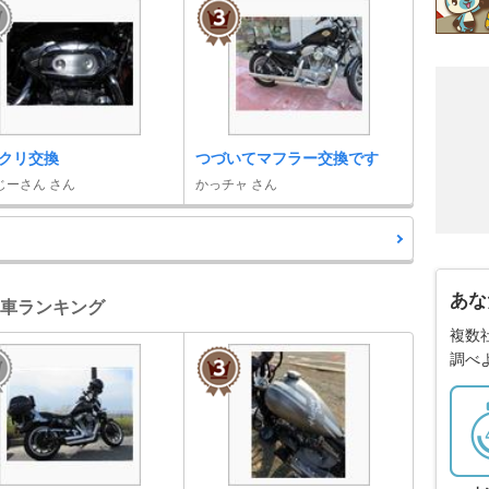
クリ交換
つづいてマフラー交換です
じーさん さん
かっチャ さん
あな
 愛車ランキング
複数
調べ