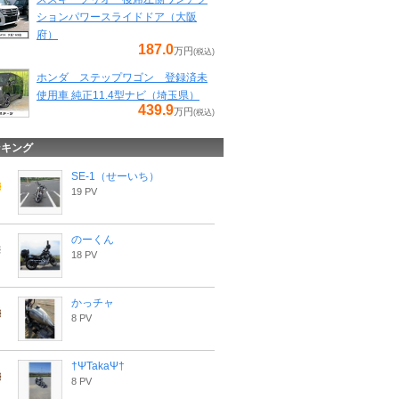
ションパワースライドドア（大阪
府）
187.0
万円
(税込)
ホンダ ステップワゴン 登録済未
使用車 純正11.4型ナビ（埼玉県）
439.9
万円
(税込)
ンキング
SE-1（せーいち）
19 PV
のーくん
18 PV
かっチャ
8 PV
†ΨTakaΨ†
8 PV