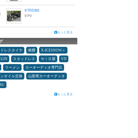
KTRDB6
8 PV
もっと見る
グ
ッドレスタイヤ
燃費
X-ICESNOW＋
ELIN
スタッドレス
ＨＩＤ屋
STI
ラーメン
カーオーディオ専門店
ジンオイル交換
山梨県カーオーディオ
RU
もっと見る