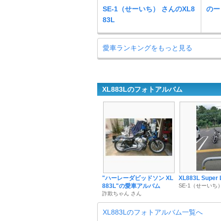
SE-1（せーいち） さんのXL8
のー
83L
愛車ランキングをもっと見る
XL883Lのフォトアルバム
"ハーレーダビッドソン XL
XL883L Super
883L"の愛車アルバム
SE-1（せーいち
詐欺ちゃん さん
XL883Lのフォトアルバム一覧へ