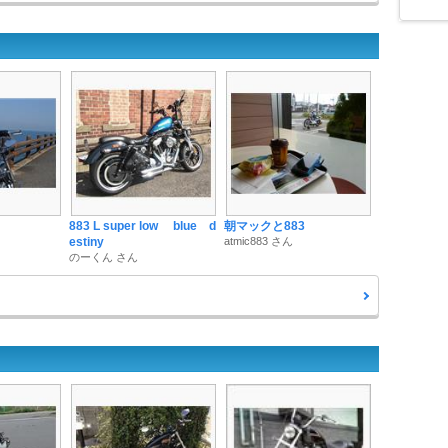
883 L super low blue d
朝マックと883
estiny
atmic883 さん
のーくん さん