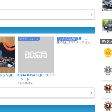
POTY9年連続受賞！ ...
デモカーパーツ
おすすめ記事
PVラ
株式会社プロスタッフ さん
ドソン(純
AQUA RAV4 60系 ワイパ
ーシート
☆AQUA さん