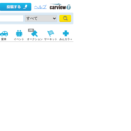
ヘルプ
愛車
イベント
オークション
サーキット
みんカラ＋