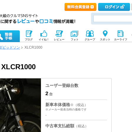
ブログ
イイね！
レビュー
フォト
グループ
スポット
カーライフ
ダビッドソン
XLCR1000
LCR1000
ユーザー登録台数
2
台
新車本体価格
※（税込）
※メーカー発表当時の価格です
-
中古車支払総額
（税込）