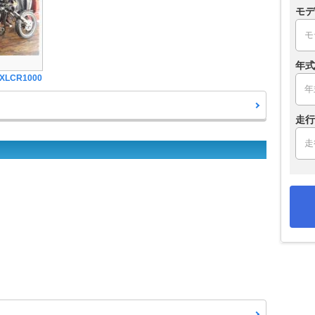
モデ
年式
XLCR1000
走行