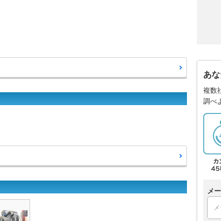
あな
複数
調べ
メー