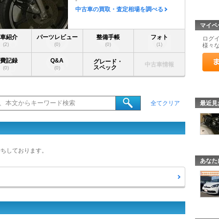
-
中古車の買取・査定相場を調べる
マイペ
愛車紹介
パーツレビュー
整備手帳
フォト
ログ
(2)
(0)
(0)
(1)
様々
燃費記録
Q&A
グレード・
中古車情報
スペック
(0)
(0)
最近見
全てクリア
待ちしております。
あなた