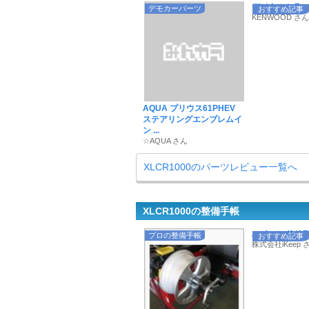
デジタルミラー専
デモカーパーツ
おすすめ記事
KENWOOD さん
AQUA プリウス61PHEV
ステアリングエンブレムイ
ン ...
☆AQUA さん
XLCR1000のパーツレビュー一覧へ
XLCR1000の整備手帳
ハイエンドドラレ
プロの整備手帳
おすすめ記事
株式会社iKeep 