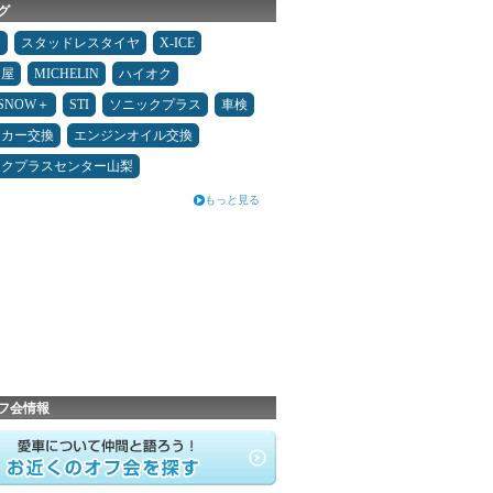
グ
タ
スタッドレスタイヤ
X-ICE
Ｄ屋
MICHELIN
ハイオク
ESNOW＋
STI
ソニックプラス
車検
ーカー交換
エンジンオイル交換
ックプラスセンター山梨
もっと見る
フ会情報