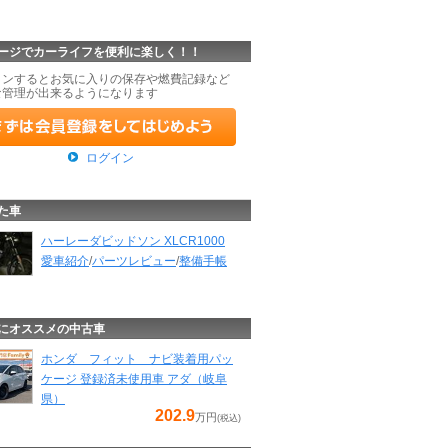
ージでカーライフを便利に楽しく！！
インするとお気に入りの保存や燃費記録など
な管理が出来るようになります
ログイン
た車
ハーレーダビッドソン XLCR1000
愛車紹介
/
パーツレビュー
/
整備手帳
にオススメの中古車
ホンダ フィット ナビ装着用パッ
ケージ 登録済未使用車 アダ（岐阜
県）
202.9
万円
(税込)