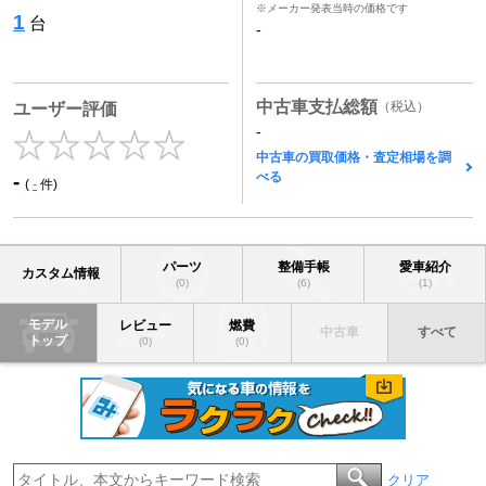
※メーカー発表当時の価格です
1
台
-
中古車支払総額
（税込）
ユーザー評価
-
中古車の買取価格・査定相場を調
べる
-
(
-
件)
パーツ
整備手帳
愛車紹介
カスタム情報
(0)
(6)
(1)
モデル
レビュー
燃費
中古車
すべて
トップ
(0)
(0)
クリア