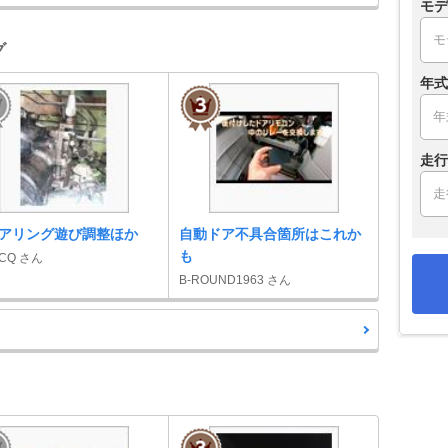
モデ
グ
年式
走行
アリング遊び調整ほか
自動ドア不具合箇所はこれか
も
LCQ さん
B-ROUND1963 さん