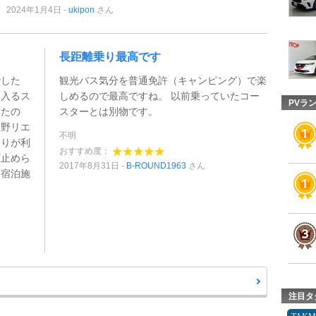
2024年1月4日
ukipon
さん
長距離乗り最高です
でした
観光バス気分を普通免許（キャンピング）で楽
に入るス
しめるので最高ですね。 以前乗っていたコー
PVラ
いたの
スターとは別物です。
日野リエ
不明
回りが利
おすすめ度：
ず止めら
2017年8月31日
B-ROUND1963
さん
、宿泊施
注目タ