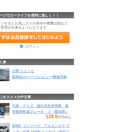
ージでカーライフを便利に楽しく！！
インするとお気に入りの保存や燃費記録など
な管理が出来るようになります
ログイン
た車
日野 リエッセ
愛車紹介
/
パーツレビュー
/
整備手帳
にオススメの中古車
日産 デイズ 届出済未使用車 衝
突被害軽減ブレーキ コ（愛知県）
129.9
万円
(税込)
BMW 1シリーズ アルカンタラ ヴ
ェガンザ黒 18AW タイヤプ（神奈川