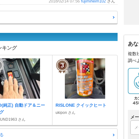
2018/02/14 07:56
fujimiheim102
さん
あな
ンキング
複数
調べ
NO(純正) 自動ドア＆ニー
RISLONE クイックヒート
グ
ukipon さん
メー
OUND1963 さん
る