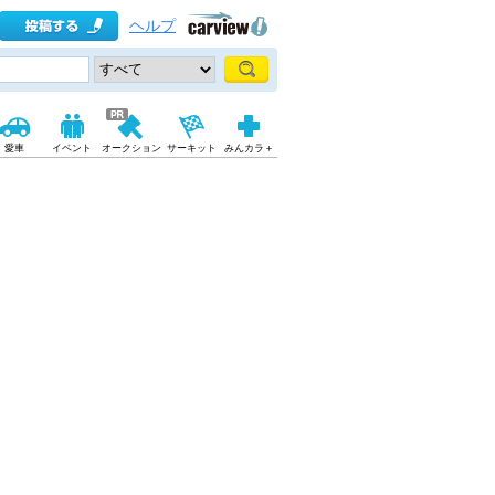
ヘルプ
愛車
イベント
オークション
サーキット
みんカラ＋