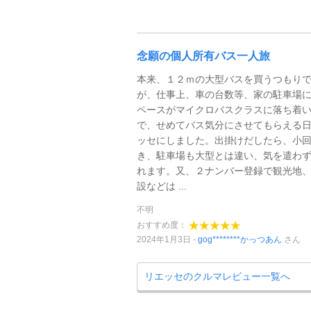
念願の個人所有バス一人旅
本来、１２ｍの大型バスを買うつもり
が、仕事上、車の台数等、家の駐車場
ペースがマイクロバスクラスに落ち着
で、せめてバス気分にさせてもらえる
ッセにしました。出掛けだしたら、小
き、駐車場も大型とは違い、気を遣わ
れます。又、２ナンバー登録で観光地
設などは ...
不明
おすすめ度：
2024年1月3日
gog********かっつあん
さん
リエッセのクルマレビュー一覧へ