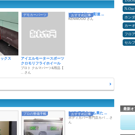
TAK
N-One
KENWOODの“彩速 ...
デモカーパーツ
おすすめ記事
ホン
KENWOOD さん
カー
フロ
セルフ
ソックス
アイエルモータースポーツ
クロモリフライホイール
プロト クルマパーツ&用品【
... さん
最新オ
POTY殿堂入りも果た ...
プロの整備手帳
おすすめ記事
ボディカバー専門店カバ ... さ
ん