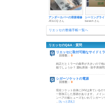
アンダーカバーの溶接補修
シーリングライ
JE1LCQ さん
baratch さん
リエッセの整備手帳一覧へ
リエッセのQ&A・質問
リエッセに取付可能なサイドミ
回答数：
0
純正だとミラーの曲率が大きいので他
能でしょうか？ 運転席側・助手席側
シガーソケットの電源
回答数：
0
現在ソケット自体に24Vは来ている
一部加工した形跡があります。 メイン
ンペアの板ヒューズをいれてシガーソ
...
[もっと読む]