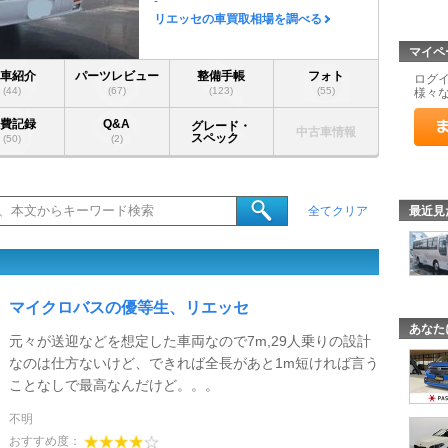
-
リエッセの車買取相場を調べる
マイペ
愛車紹介
パーツレビュー
整備手帳
フォト
ログ
(44)
(67)
(123)
(55)
様々
燃費記録
Q&A
グレード・
中古車情報
スペック
(50)
(2)
最近見
全てクリア
マイクロバスの優等生、リエッセ
あなた
元々が送迎などを想定した車両なので7m,29人乗りの設計
なのは仕方ないけど、できれば全長があと1m短ければ言う
ことなしで最高なんだけど。。。
不明
おすすめ度：