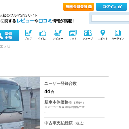
ブログ
イイね！
レビュー
フォト
グループ
スポット
カーライフ
エッセ
ユーザー登録台数
44
台
新車本体価格
※（税込）
※メーカー発表当時の価格です
-
中古車支払総額
（税込）