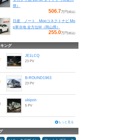
県）
506.7
万円
(税込)
日産 ノート Mopコネクトナビ Mo
p寒冷地 全方位M（岡山県）
255.0
万円
(税込)
ンキング
JE1LCQ
23 PV
B-ROUND1963
23 PV
ukipon
5 PV
もっと見る
グ