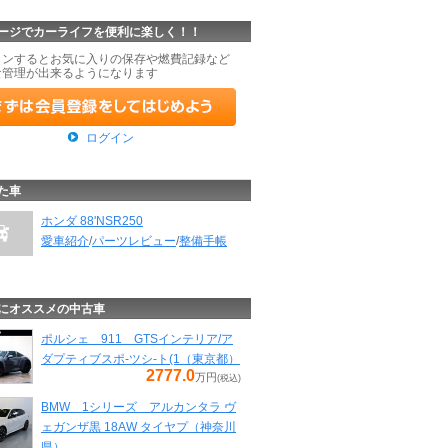
ージでカーライフを便利に楽しく！！
インするとお気に入りの保存や燃費記録など
な管理が出来るようになります
ログイン
た車
ホンダ 88'NSR250
愛車紹介
/
パーツレビュー
/
整備手帳
にオススメの中古車
ポルシェ 911 GTSインテリア/ア
ダプティブスポ-ツシ-ト(1（東京都）
2777.0
万円
(税込)
BMW 1シリーズ アルカンタラ ヴ
ェガンザ黒 18AW タイヤプ（神奈川
県）