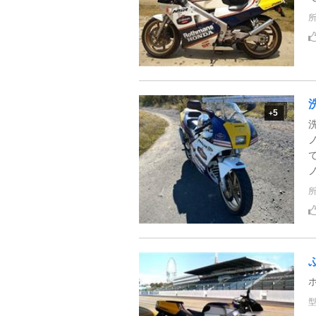
5
+
ホ