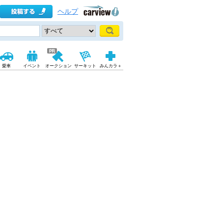
ヘルプ
愛車
イベント
オークション
サーキット
みんカラ＋