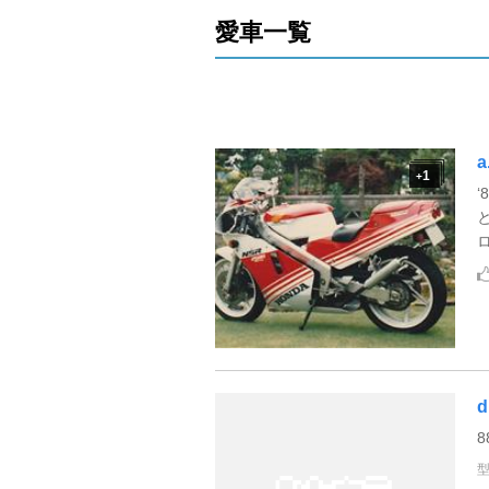
愛車一覧
a
1
+
‘
d
8