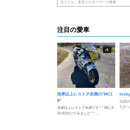
注目の愛車
5
+
洗車以上レストア未満の"MC1
toc
8"
伝説の
たかっ
洗車以上レストア未満です^ ^ 88に8
9の顔付けてみました^ ^ ...