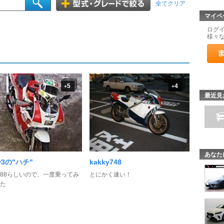
全てクリア
マイペ
ログ
様々
5
4
+
+
最近見
あなた
ky3の"ハチ"
kakky748
88らしいので、一度乗ってみ
とにかく速い！
た