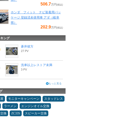
506.7
万円
(税込)
ホンダ フィット ナビ装着用パッ
ケージ 登録済未使用車 アダ（岐阜
県）
202.9
万円
(税込)
ンキング
蒼井彼方
27 PV
洗車以上レストア未満
3 PV
もっと見る
グ
Ｄ屋
モニターキャンペーン
スタッドレス
ラーメン
エンジンオイル交換
ヤ交換
ZC33S
スピーカー交換