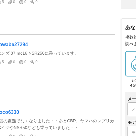
5
0
0
0
あな
複数
調べ
awabe27294
ンダ 87 mc16 NSR250に乗っています。
5
0
0
0
メー
oco6330
2度の盗難でなくなりました・・あとCBR、ヤマハのレプリカ
モデ
バイクやNSR50なども乗っていました・・