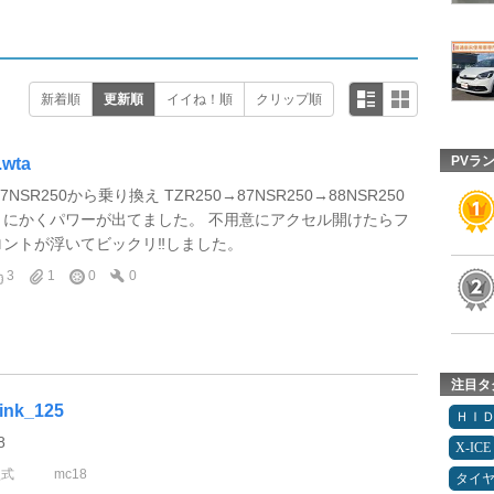
新着順
更新順
イイね！順
クリップ順
PVラ
.wta
87NSR250から乗り換え TZR250→87NSR250→88NSR250
とにかくパワーが出てました。 不用意にアクセル開けたらフ
ロントが浮いてビックリ‼️しました。
3
1
0
0
注目タ
ink_125
ＨＩ
8
X-ICE
型式
mc18
タイ