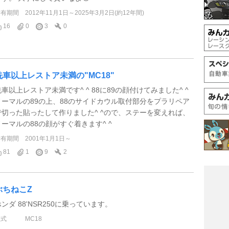
所有期間
2012年11月1日～2025年3月2日(約12年間)
16
0
3
0
洗車以上レストア未満の"MC18"
洗車以上レストア未満です^ ^ 88に89の顔付けてみました^ ^
ノーマルの89の上、88のサイドカウル取付部分をプラリペア
で切った貼ったして作りました^ ^ので、ステーを変えれば、
ノーマルの88の顔がすぐ着きます^ ^
所有期間
2001年1月1日～
81
1
9
2
ぶちねこZ
ンダ 88'NSR250に乗っています。
型式
MC18