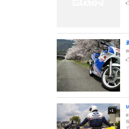
8
1
+