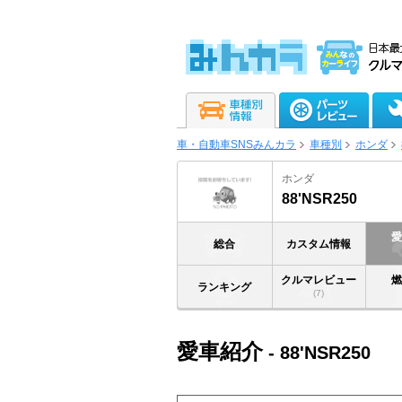
車・自動車SNSみんカラ
車種別
ホンダ
ホンダ
88'NSR250
総合
カスタム情報
クルマレビュー
ランキング
(7)
愛車紹介
- 88'NSR250