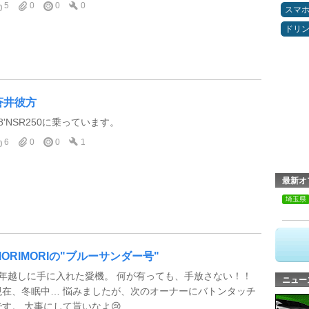
5
0
0
0
スマ
ドリ
蒼井彼方
8'NSR250に乗っています。
6
0
0
1
最新オ
埼玉県
MORIMORIの"ブルーサンダー号"
8年越しに手に入れた愛機。 何が有っても、手放さない！！
ニュー
現在、冬眠中… 悩みましたが、次のオーナーにバトンタッチ
です。 大事にして貰いなよ😢