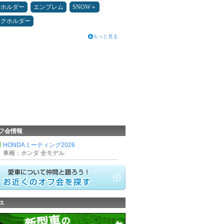
ホホルダー
エンブレム
SNOW＋
ンクホルダー
もっと見る
フ会情報
HONDAミーティング2026
車種：ホンダ 全モデル
ス