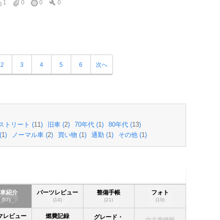
1
0
0
0
2
3
4
5
6
次へ
ストリート (
11
)
旧車 (
2
)
70年代 (
1
)
80年代 (
13
)
(
1
)
ノーマル車 (
2
)
買い物 (
1
)
通勤 (
1
)
その他 (
1
)
愛車紹介
パーツレビュー
整備手帳
フォト
(57)
(14)
(21)
(19)
マレビュー
燃費記録
グレード・
中古車情報