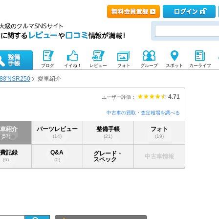
ブログ
イイね！
レビュー
フォト
グループ
スポット
カーライフ
88'NSR250
愛車紹介
4.71
ユーザー評価：
中古車の買取・査定相場を調べる
愛車紹介
パーツレビュー
整備手帳
フォト
(57)
(14)
(21)
(19)
燃費記録
Q&A
グレード・
中古車情報
スペック
(6)
(0)