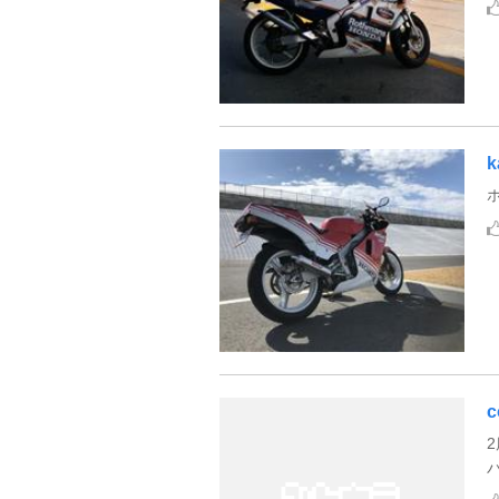
k
ホ
c