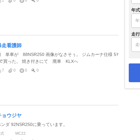
1
0
0
0
年式
走行
暴走看護師
初 単車が 88NSR250 画像がなさそぅ。 ジムカーナ仕様 5ﾏ
ﾝで買った。 焼き付きにて 廃車 KLXへ
7
0
0
0
チョウジヤ
ホンダ 92NSR250に乗っています。
型式
MC22