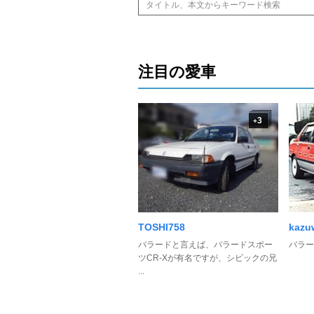
注目の愛車
3
+
TOSHI758
kazu
バラードと言えば、バラードスポー
バラー
ツCR-Xが有名ですが、シビックの兄
...