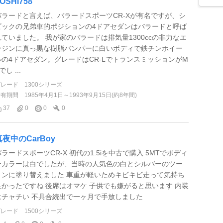
OSHI758
バラードと言えば、バラードスポーツCR-Xが有名ですが、シ
ビックの兄弟車的ポジションの4ドアセダンはバラードと呼ば
れていました。 我が家のバラードは排気量1300ccの非力なエ
ンジンに真っ黒な樹脂バンパーに白いボディで鉄チンホイー
ルの4ドアセダン。グレードはCR-LでトランスミッションがM
でし ...
グレード
1300シリーズ
所有期間
1985年4月1日～1993年9月15日(約8年間)
37
0
0
0
真夜中のCarBoy
バラードスポーツCR-X 初代の1.5iを中古で購入 5MTでボディ
ーカラーは白でしたが、当時の人気色の白とシルバーのツー
トンに塗り替えました 車重が軽いためキビキビ走って気持ち
良かったですね 後席はオマケ 子供でも嫌がると思います 内装
はチャチい 不具合続出で一ヶ月で手放しました
グレード
1500シリーズ