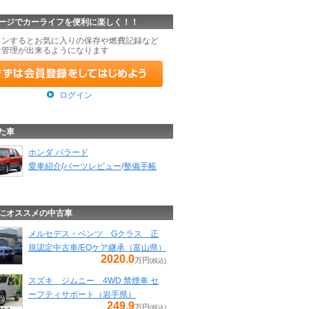
ージでカーライフを便利に楽しく！！
インするとお気に入りの保存や燃費記録など
な管理が出来るようになります
ログイン
た車
ホンダ バラード
愛車紹介
/
パーツレビュー
/
整備手帳
にオススメの中古車
メルセデス・ベンツ Gクラス 正
規認定中古車/EQケア継承（富山県）
2020.0
万円
(税込)
スズキ ジムニー 4WD 禁煙車 セ
ーフティサポート（岩手県）
249.9
万円
(税込)