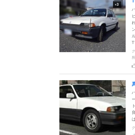
T
3
+
T