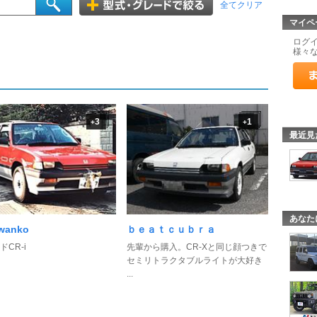
全てクリア
マイペ
ログ
様々
3
1
+
+
最近見
あなた
wanko
ｂｅａｔｃｕｂｒａ
ドCR-i
先輩から購入。CR-Xと同じ顔つきで
セミリトラクタブルライトが大好き
...