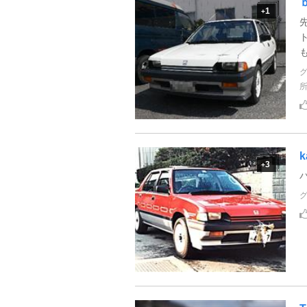
1
+
k
3
+
バ