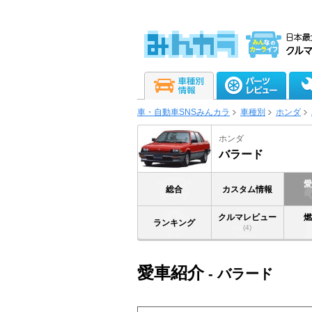
車・自動車SNSみんカラ
車種別
ホンダ
ホンダ
バラード
総合
カスタム情報
クルマレビュー
ランキング
(4)
愛車紹介
- バラード