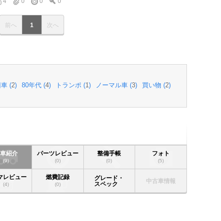
4
0
0
0
前へ
1
次へ
車 (
2
)
80年代 (
4
)
トランポ (
1
)
ノーマル車 (
3
)
買い物 (
2
)
愛車紹介
パーツレビュー
整備手帳
フォト
(9)
(0)
(0)
(5)
マレビュー
燃費記録
グレード・
中古車情報
スペック
(4)
(0)