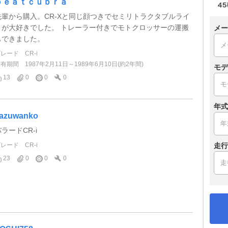
ｂｅａｔｃｕｂｒａ
先輩から購入。CR-Xと同じ顔つきでセミリトラクタブルライ
トが大好きでした。 トレーラー付きでモトクロッサーの運搬
メー
もできました。
グレード
CR-i
所有期間
1987年2月11日～1989年6月10日(約2年間)
モデ
13
0
0
0
年式
azuwanko
ラードCR-i
グレード
CR-i
走行
23
0
0
0