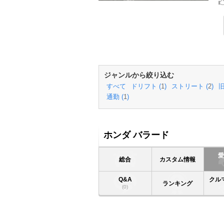
ジャンルから絞り込む
すべて
ドリフト (
1
)
ストリート (
2
)
旧
通勤 (
1
)
ホンダ バラード
総合
カスタム情報
Q&A
クル
ランキング
(0)