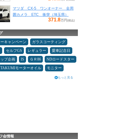
マツダ CX-5 ワンオーナー 全周
囲カメラ ETC 衝突（埼玉県）
371.8
万円
(税込)
グ
ターキャンペーン
ガラスコーティング
ン
セルフGS
レギュラー
愛車記念日
アップ企画
IS
ＧＲ86
NDロードスター
TAKUMIモーターオイル
モニター
もっと見る
フ会情報