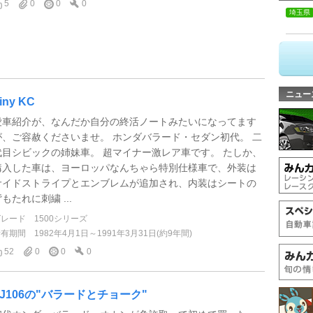
5
0
0
0
埼玉県
ニュー
iny KC
愛車紹介が、なんだか自分の終活ノートみたいになってます
が、ご容赦くださいませ。 ホンダバラード・セダン初代。 二
代目シビックの姉妹車。 超マイナー激レア車です。 たしか、
購入した車は、ヨーロッパなんちゃら特別仕様車で、外装は
サイドストライプとエンブレムが追加され、内装はシートの
もたれに刺繍 ...
グレード
1500シリーズ
所有期間
1982年4月1日～1991年3月31日(約9年間)
52
0
0
0
FJ106の"バラードとチョーク"