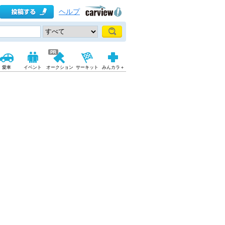
ヘルプ
愛車
イベント
オークション
サーキット
みんカラ＋