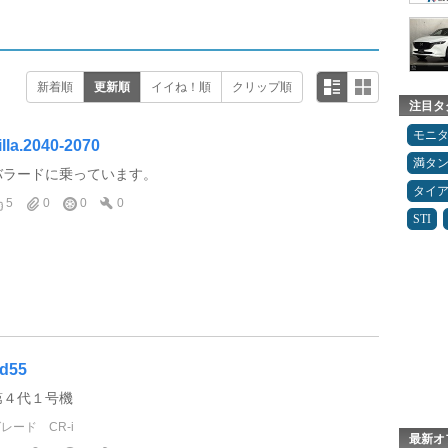
新着順
更新順
イイね！順
クリップ順
注目タ
モニ
illa.2040-2070
満タ
バラードに乗っています。
タイ
5
0
0
0
STI
d55
第４代１号機
グレード
CR-i
最新オ