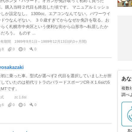
初代ホンダ・バラード。オカンが免許取って初めて買った
車。購入当時２代目も終息した頃です。 マニュアルミッショ
ンしか設定なし。 1300cc。エアコンなんてない。パワーウイ
ンドウなんぞない。 ３０歳すぎてからなぜか免許を取る。お
そらく札幌市中央区という便利な街から山形市へ転居したか
だろう。 ものす ...
所有期間
1989年9月1日～1989年12月13日(約3ヶ月間)
8
0
0
0
yosakazaki
最初に乗った車。型式が選べず2 代目を選択していましたが所
あな
有していたのは初代リトラのバラードスポーツCR-X 1.6siの5
複数
速MTです。
調べ
型式
zc 1.6si
6
0
0
0