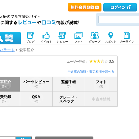
ブログ
イイね！
レビュー
フォト
グループ
スポット
カーライフ
バラード
愛車紹介
3.5
ユーザー評価：
中古車の買取・査定相場を調べる
愛車紹介
パーツレビュー
整備手帳
フォト
(9)
(0)
(0)
(5)
燃費記録
Q&A
グレード・
中古車情報
スペック
(0)
(0)