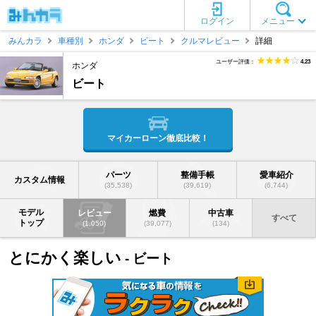
ログイン
メニュー
みんカラ
車種別
ホンダ
ビート
クルマレビュー
詳細
ユーザー評価：
4.23
ホンダ
ビート
マイカーローン徹底比較！
パーツ
整備手帳
愛車紹介
カスタム情報
(35,538)
(39,619)
(6,744)
モデル
レビュー
燃費
中古車
すべて
トップ
(1,050)
(39,077)
(134)
とにかく楽しい
- ビート