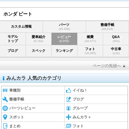
ホンダ ビート
パーツ
整備手帳
カスタム情報
(35,538)
(39,619)
モデル
愛車紹介
レビュー
燃費
Q&A
トップ
(6,744)
(1,050)
(39,077)
(364)
フォト
中古車
ブログ
スペック
ランキング
(18,065)
(134)
ページの先頭へ ▲
みんカラ 人気のカテゴリ
車種別
イイね！
整備手帳
ブログ
パーツレビュー
グループ
スポット
みんカラ＋
まとめ
フォト