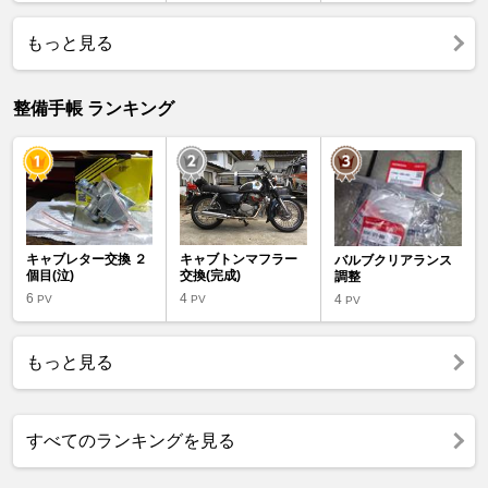
もっと見る
整備手帳 ランキング
キャブレター交換 ２
キャブトンマフラー
バルブクリアランス
個目(泣)
交換(完成)
調整
6
4
4
PV
PV
PV
もっと見る
すべてのランキングを見る