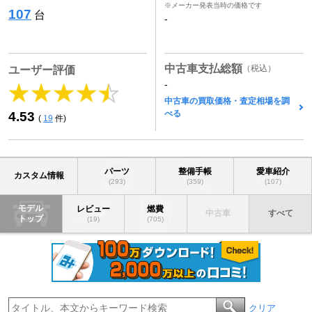
※メーカー発表当時の価格です
107
台
-
中古車支払総額
（税込）
ユーザー評価
-
中古車の買取価格・査定相場を調
べる
4.53
(
19
件)
パーツ
整備手帳
愛車紹介
カスタム情報
(293)
(359)
(107)
モデル
レビュー
燃費
中古車
すべて
トップ
(19)
(705)
クリア