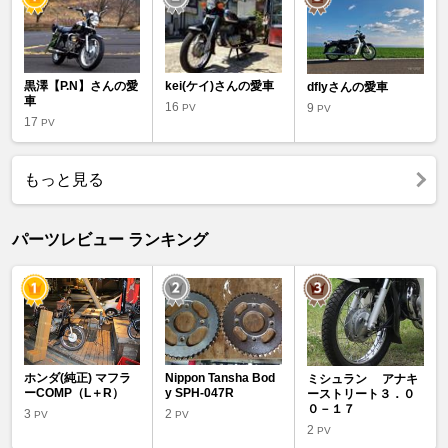
黒澤【P.N】さんの愛
kei(ケイ)さんの愛車
dflyさんの愛車
車
16
9
PV
PV
17
PV
もっと見る
パーツレビュー ランキング
ホンダ(純正) マフラ
Nippon Tansha Bod
ミシュラン アナキ
ーCOMP（L＋R）
y SPH-047R
ーストリート３．０
０－１７
3
2
PV
PV
2
PV