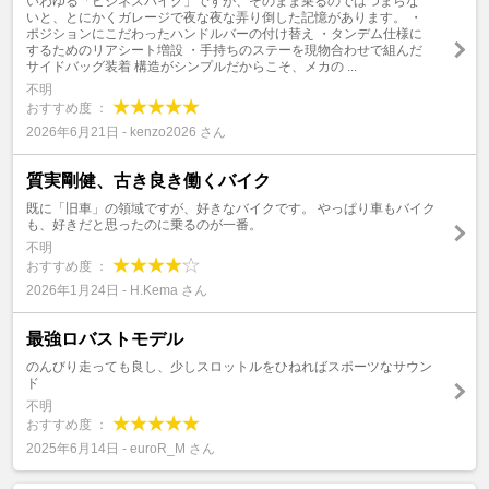
いわゆる「ビジネスバイク」ですが、そのまま乗るのではつまらな
いと、とにかくガレージで夜な夜な弄り倒した記憶があります。 ・
ポジションにこだわったハンドルバーの付け替え ・タンデム仕様に
するためのリアシート増設 ・手持ちのステーを現物合わせで組んだ
サイドバッグ装着 ​構造がシンプルだからこそ、メカの ...
不明
おすすめ度 ：
2026年6月21日 - kenzo2026 さん
質実剛健、古き良き働くバイク
既に「旧車」の領域ですが、好きなバイクです。 やっぱり車もバイク
も、好きだと思ったのに乗るのが一番。
不明
おすすめ度 ：
2026年1月24日 - H.Kema さん
最強ロバストモデル
のんびり走っても良し、少しスロットルをひねればスポーツなサウン
ド
不明
おすすめ度 ：
2025年6月14日 - euroR_M さん