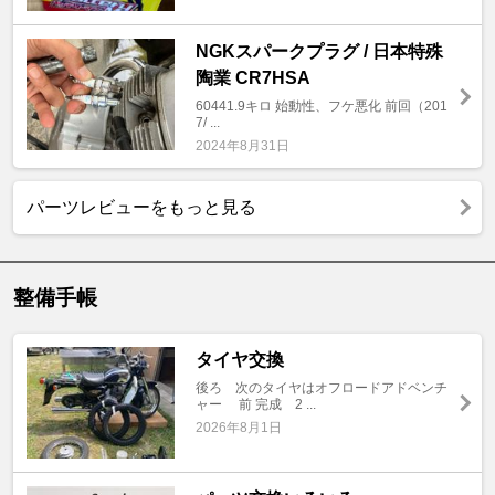
NGKスパークプラグ / 日本特殊
陶業 CR7HSA
60441.9キロ 始動性、フケ悪化 前回（201
7/ ...
2024年8月31日
パーツレビューをもっと見る
整備手帳
タイヤ交換
後ろ 次のタイヤはオフロードアドベンチ
ャー 前 完成 2 ...
2026年8月1日