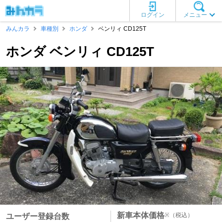
ログイン
メニュー
みんカラ
車種別
ホンダ
ベンリィ CD125T
ホンダ ベンリィ CD125T
新車本体価格
※
（税込）
ユーザー登録台数