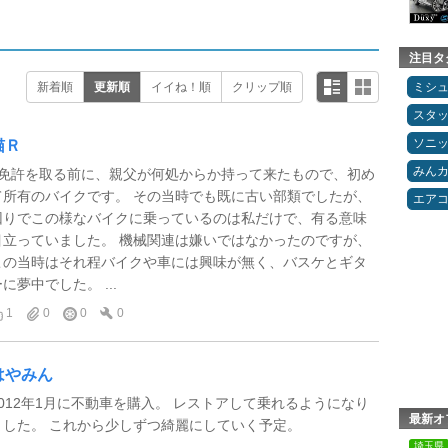
注目タ
新着順
更新順
イイね！順
クリップ順
ミシ
スタ
ソニ
猫Ｒ
みん
●免許を取る前に、親父が何処からか持って来たもので、初め
て所有のバイクです。 その当時でも既に古い部類でしたが、
エア
回りでこの様なバイクに乗っているのは私だけで、有る意味
目立っていました。 機械関連は嫌いではなかったのですが、
この当時はそれ程バイクや車には興味が無く、バスケとギタ
に夢中でした。 ...
1
0
0
0
はやみん
2012年1月に不動車を購入。 レストアして乗れるようになり
最新オ
ました。 これから少しずつ綺麗にしていく予定。
埼玉県