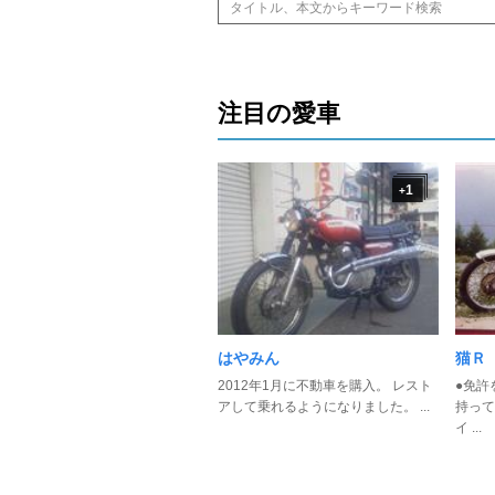
注目の愛車
1
+
はやみん
猫Ｒ
2012年1月に不動車を購入。 レスト
●免許
アして乗れるようになりました。 ...
持って
イ ...