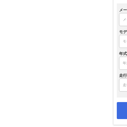
メー
モデ
年式
走行