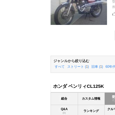
ジャンルから絞り込む
すべて
ストリート (
1
)
旧車 (
1
)
60年代
ホンダ ベンリィCL125K
総合
カスタム情報
Q&A
クル
ランキング
(0)