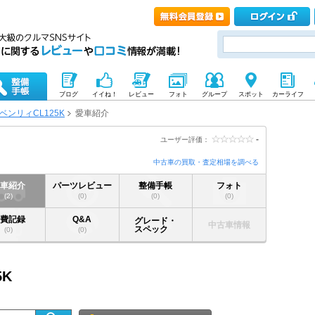
ブログ
イイね！
レビュー
フォト
グループ
スポット
カーライフ
ベンリィCL125K
愛車紹介
-
ユーザー評価：
中古車の買取・査定相場を調べる
愛車紹介
パーツレビュー
整備手帳
フォト
(2)
(0)
(0)
(0)
燃費記録
Q&A
グレード・
中古車情報
スペック
(0)
(0)
5K