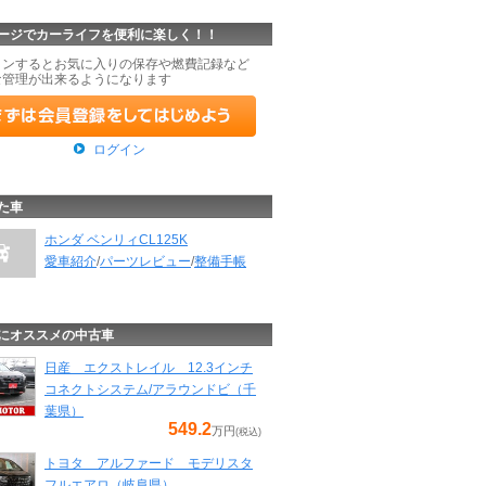
ージでカーライフを便利に楽しく！！
インするとお気に入りの保存や燃費記録など
な管理が出来るようになります
ログイン
た車
ホンダ ベンリィCL125K
愛車紹介
/
パーツレビュー
/
整備手帳
にオススメの中古車
日産 エクストレイル 12.3インチ
コネクトシステム/アラウンドビ（千
葉県）
549.2
万円
(税込)
トヨタ アルファード モデリスタ
フルエアロ（岐阜県）