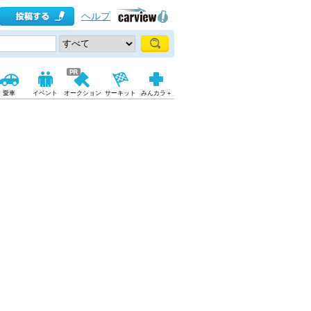
ヘルプ
愛車
イベント
オークション
サーキット
みんカラ＋