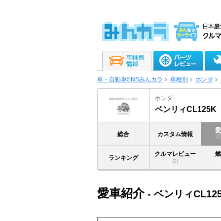
車・自動車SNSみんカラ
車種別
ホンダ
ホンダ
ベンリィCL125K
総合
カスタム情報
クルマレビュー
ランキング
(0)
愛車紹介
- ベンリィCL12