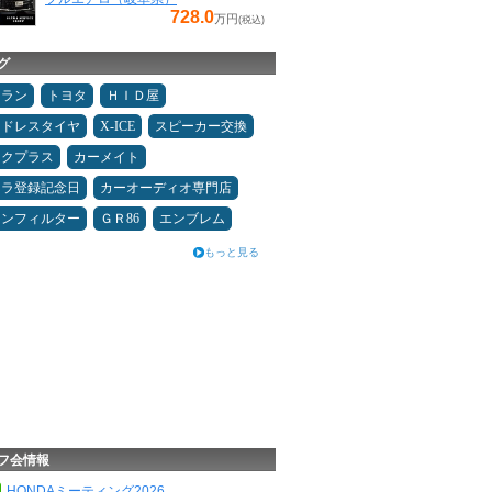
728.0
万円
(税込)
グ
ュラン
トヨタ
ＨＩＤ屋
ッドレスタイヤ
X-ICE
スピーカー交換
ックプラス
カーメイト
カラ登録記念日
カーオーディオ専門店
コンフィルター
ＧＲ86
エンブレム
もっと見る
フ会情報
HONDAミーティング2026