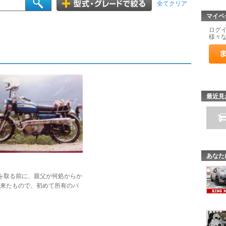
全てクリア
マイペ
ログ
様々
最近見
あなた
を取る前に、親父が何処からか
来たもので、初めて所有のバ