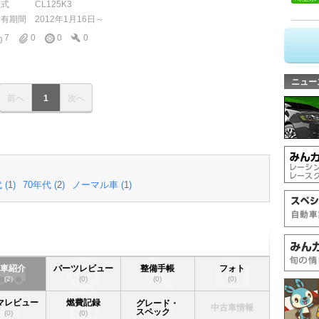
型式
CL125K3
所有期間
2012年1月16日～
7
0
0
0
ニュー
前へ
1
次へ
 (
1
)
70年代 (
2
)
ノーマル車 (
1
)
愛車紹介
パーツレビュー
整備手帳
フォト
(2)
(0)
(0)
(0)
マレビュー
燃費記録
グレード・
中古車情報
スペック
(0)
(0)