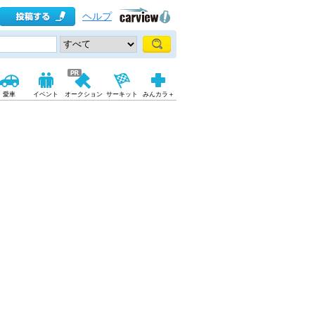
ヘルプ
愛車
イベント
オークション
サーキット
みんカラ＋