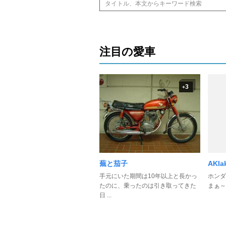
注目の愛車
3
+
蕪と茄子
AKIa
手元にいた期間は10年以上と長かっ
ホンダ
たのに、乗ったのは引き取ってきた
まぁ～
日 ...