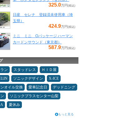
325.0
万円
(税込)
日産 セレナ 登録済未使用車（埼
玉県）
424.9
万円
(税込)
ミニ ミニ Oパッケージ ハーマン
カードンサウンド（東京都）
587.9
万円
(税込)
グ
ュラン
スタッドレス
ＨＩＤ屋
ELIN
ソニックデザイン
X-ICE
ジンオイル交換
愛車記念日
デッドニング
メン
ソニックプラスセンター山梨
DA
夏休み
もっと見る