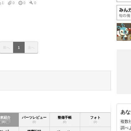
1
0
0
0
前へ
1
次へ
あな
愛車紹介
パーツレビュー
整備手帳
フォト
複数
(4)
(0)
(0)
(2)
調べ