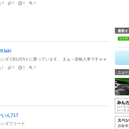
3
0
0
0
最新オ
埼玉県
KIaki
ホンダ CB125Sｂに乗っています。 まぁ～逆輸入車ですｗｗ
1
0
0
0
ニュー
かいん717
ホンダフリード