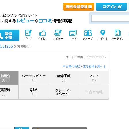
ブログ
イイね！
レビュー
フォト
グループ
スポット
カーライフ
CB125S
愛車紹介
-
ユーザー評価：
中古車の買取・査定相場を調べる
愛車紹介
パーツレビュー
整備手帳
フォト
(4)
(0)
(0)
(2)
燃費記録
Q&A
グレード・
中古車情報
スペック
(0)
(0)