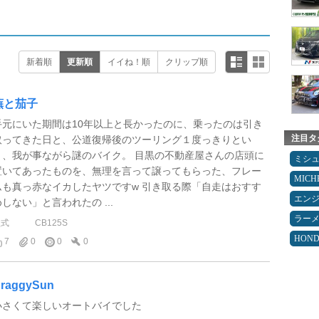
新着順
更新順
イイね！順
クリップ順
蕪と茄子
手元にいた期間は10年以上と長かったのに、乗ったのは引き
注目タ
取ってきた日と、公道復帰後のツーリング１度っきりとい
う、我が事ながら謎のバイク。 目黒の不動産屋さんの店頭に
ミシ
置いてあったものを、無理を言って譲ってもらった、フレー
MICH
ムも真っ赤なイカしたヤツですw 引き取る際「自走はおすす
エン
めしない」と言われたの ...
ラー
型式
CB125S
HON
7
0
0
0
raggySun
小さくて楽しいオートバイでした