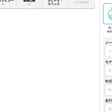
マレビュー
燃費記録
グレード・
中古車情報
スペック
(0)
(0)
メー
モデ
年式
走行