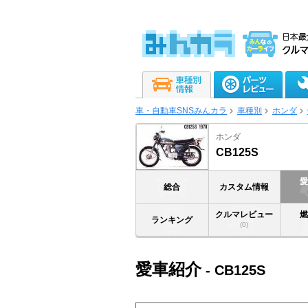
車・自動車SNSみんカラ
車種別
ホンダ
ホンダ
CB125S
総合
カスタム情報
クルマレビュー
ランキング
(0)
愛車紹介
- CB125S