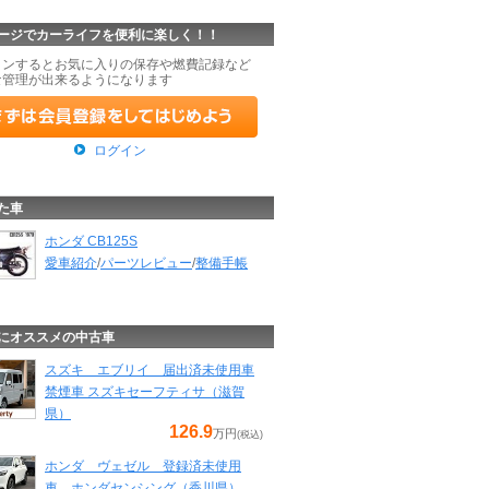
ージでカーライフを便利に楽しく！！
インするとお気に入りの保存や燃費記録など
な管理が出来るようになります
ログイン
た車
ホンダ CB125S
愛車紹介
/
パーツレビュー
/
整備手帳
にオススメの中古車
スズキ エブリイ 届出済未使用車
禁煙車 スズキセーフティサ（滋賀
県）
126.9
万円
(税込)
ホンダ ヴェゼル 登録済未使用
車 ホンダセンシング（香川県）