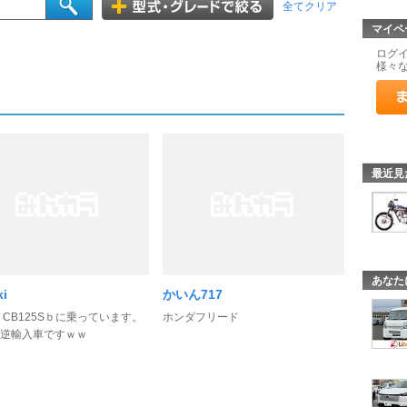
全てクリア
マイペ
ログ
様々
最近見
あなた
ki
かいん717
 CB125Sｂに乗っています。
ホンダフリード
逆輸入車ですｗｗ