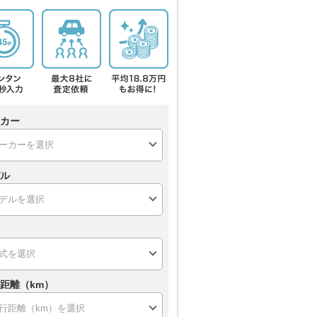
カー
ル
距離（km）