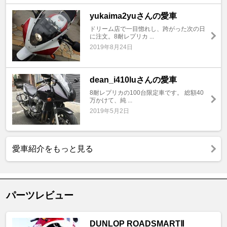
yukaima2yuさんの愛車
ドリーム店で一目惚れし、跨がった次の日
に注文。8耐レプリカ ...
2019年8月24日
dean_i410luさんの愛車
8耐レプリカの100台限定車です。 総額40
万かけて、純 ...
2019年5月2日
愛車紹介をもっと見る
パーツレビュー
DUNLOP ROADSMARTⅡ