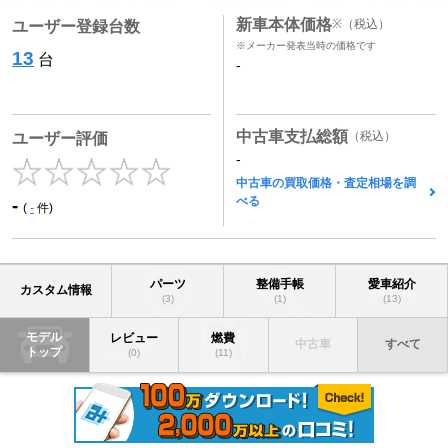
新車本体価格
※
（税込）
ユーザー登録台数
※メーカー発表当時の価格です
13
台
-
中古車支払総額
（税込）
ユーザー評価
-
中古車の買取価格・査定相場を調
べる
-
(
-
件)
パーツ
整備手帳
愛車紹介
カスタム情報
(3)
(1)
(13)
モデル
レビュー
燃費
中古車
すべて
トップ
(0)
(11)