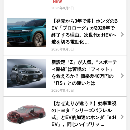
NEW
2026年8月6日
【発売から3年で幕】ホンダのB
EV「プロローグ」が2026年で
終了する理由。次世代e:HEVへ
舵を切る電動化 ...
2026年8月5日
新設定「Z」が人気。“スポーテ
ィ路線”は苦境の「フィット」
を救えるか？ 価格差40万円の
「RS」との違いとは
2026年8月5日
【なぜ走りが違う？】効率重視
のトヨタ「シリーズパラレル
式」とEV的加速のホンダ「e:H
EV」。同じハイブリッ ...