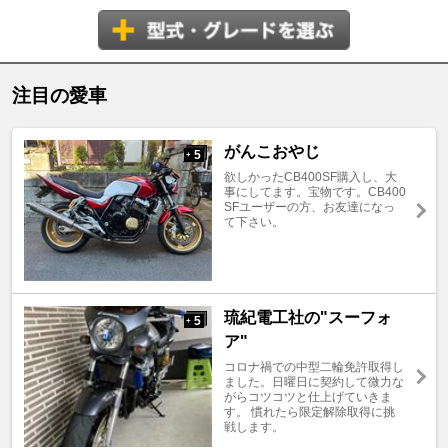
注目の愛車
がんこおやじ
5
+
欲しかったCB400SF購入し、大
事にしてます。宝物です。CB400
SFユーザーの方、お友達になっ
て下さい。
琉紀電工社の"スーフォ
5
+
ア"
コロナ禍での中型二輪免許取得し
ました。日曜日に契約して微力な
がらコツコツと仕上げていきま
す。 慣れたら限定解除取得に挑
戦します。