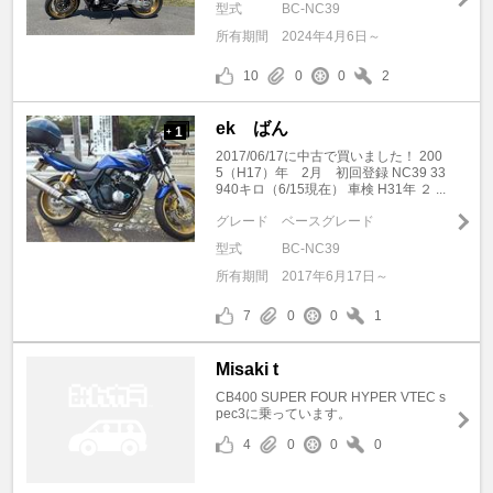
型式
BC-NC39
所有期間
2024年4月6日～
10
0
0
2
ek ばん
1
+
2017/06/17に中古で買いました！ 200
5（H17）年 2月 初回登録 NC39 33
940キロ（6/15現在） 車検 H31年 ２ ...
グレード
ベースグレード
型式
BC-NC39
所有期間
2017年6月17日～
7
0
0
1
Misaki t
CB400 SUPER FOUR HYPER VTEC s
pec3に乗っています。
4
0
0
0