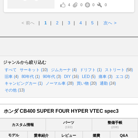
4
0
0
0
<
前へ
｜
1
｜
2
｜
3
｜
4
｜
5
｜
次へ
>
ジャンルから絞り込む
すべて
サーキット (
10
)
ジムカーナ (
4
)
ドリフト (
1
)
ストリート (
58
)
旧車 (
4
)
80年代 (
1
)
90年代 (
3
)
DIY (
16
)
LED (
5
)
痛車 (
3
)
エコ (
2
)
キャンピングカー (
1
)
ノーマル車 (
28
)
買い物 (
20
)
通勤 (
24
)
その他 (
13
)
ホンダ CB400 SUPER FOUR HYPER VTEC spec3
パーツ
整備手帳
カスタム情報
(193)
(208)
モデル
愛車紹介
レビュー
燃費
Q&A