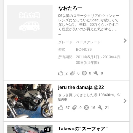
なおたろー
06以降のスモーククリアのウィンカー
レンズになっていたSpec3が欲しくて
探した1台。 当時、60万くらいですご
く程度が良いのが買えた気がする。。
...
グレード
ベースグレード
型式
BC-NC39
所有期間
2011年5月1日～2013年4月
30日(約2年間)
2
0
0
0
jeru the damaja @22
さっき買ってきました😊 19840km。9/
8納車
37
0
16
21
Takevoの"スーフォア"
5
+