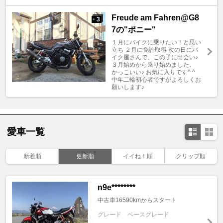
Freude am Fahren@G8
3
+
7の"ポニー"
１月にバイクに乗りたい！と思い
立ち ２月に免許取得 次の日にバ
イク屋さんで、この子に出会い♪
３月始めから乗り始めました。
かっこいい♪ お気に入りです^ ^
中年二輪初心者ですがよろしくお
願いします♪
愛車一覧
新着順
更新順
イイね！順
クリップ順
n9e********
中古車16590kmからスタート
グレード
ベースグレード