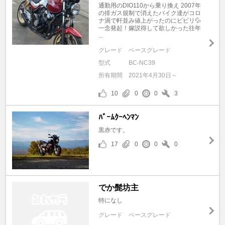
通勤用のDIO110から乗り換え 2007年
の排ガス規制で消えたバイク達がコロ
ナ渦で軒並み値上がったのにビビリ💦
一念発起！嫁説得して欲しかった往年
...
グレード
ベースグレード
型式
BC-NC39
所有期間
2021年4月30日～
10
0
0
3
ﾊﾞｰﾑｸｰﾍﾝﾏﾝ
黒赤です。
17
0
0
0
でか髭坊主
特になし
グレード
ベースグレード