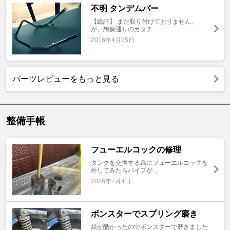
不明 タンデムバー
【総評】 まだ取り付けておりません。
が、想像通りのカタチ ...
2016年4月25日
パーツレビューをもっと見る
整備手帳
フューエルコックの修理
タンクを交換する為にフューエルコックを
外してみたらパイプが ...
2026年7月4日
ボンスターでスプリング磨き
錆が酷かったのでボンスターで磨きました