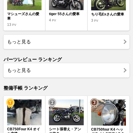
マシューズさんの愛
tiger 55さんの愛車
ちり毛Exさんの愛車
車
4
3
PV
PV
13
PV
もっと見る
パーツレビュー ランキング
もっと見る
整備手帳 ランキング
CB750Four K4 オイ
シート張替え・アン
CB750four K4 ヘッ