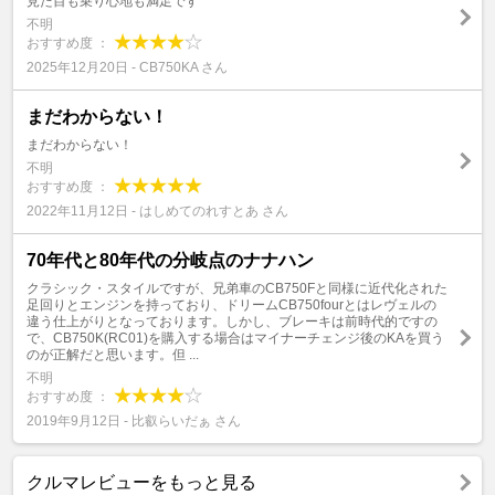
見た目も乗り心地も満足です
不明
おすすめ度 ：
2025年12月20日 - CB750KA さん
まだわからない！
まだわからない！
不明
おすすめ度 ：
2022年11月12日 - はしめてのれすとあ さん
70年代と80年代の分岐点のナナハン
クラシック・スタイルですが、兄弟車のCB750Fと同様に近代化された
足回りとエンジンを持っており、ドリームCB750fourとはレヴェルの
違う仕上がりとなっております。しかし、ブレーキは前時代的ですの
で、CB750K(RC01)を購入する場合はマイナーチェンジ後のKAを買う
のが正解だと思います。但 ...
不明
おすすめ度 ：
2019年9月12日 - 比叡らいだぁ さん
クルマレビューをもっと見る