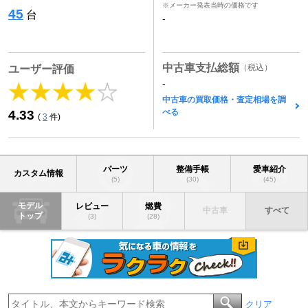
※メーカー発表当時の価格です
45
台
-
中古車支払総額
（税込）
ユーザー評価
-
中古車の買取価格・査定相場を調
べる
4.33
(
3
件)
パーツ
整備手帳
愛車紹介
カスタム情報
(5)
(30)
(45)
モデル
レビュー
燃費
中古車
すべて
トップ
(3)
(28)
クリア