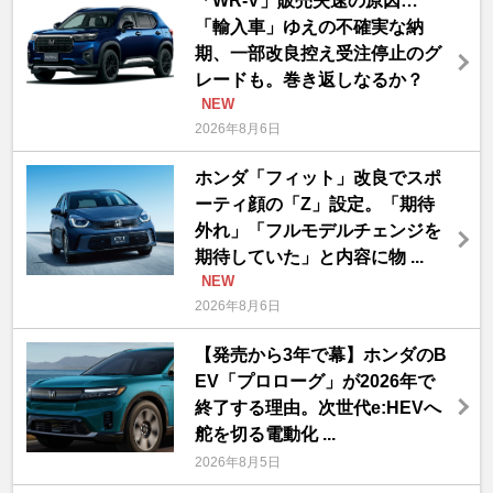
「WR-V」販売失速の原因…
「輸入車」ゆえの不確実な納
期、一部改良控え受注停止のグ
レードも。巻き返しなるか？
NEW
2026年8月6日
ホンダ「フィット」改良でスポ
ーティ顔の「Z」設定。「期待
外れ」「フルモデルチェンジを
期待していた」と内容に物 ...
NEW
2026年8月6日
【発売から3年で幕】ホンダのB
EV「プロローグ」が2026年で
終了する理由。次世代e:HEVへ
舵を切る電動化 ...
2026年8月5日