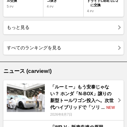
ル交換
コ抜き
ドライトCIBIE LC-2
に交換
5
4
PV
PV
4
PV
もっと見る
すべてのランキングを見る
ニュース (carview!)
「ルーミー」もう安泰じゃな
い？ ホンダ「N-BOX」譲りの
新型トールワゴン投入へ。次世
代ハイブリッドで「ソリ ...
NEW
2026年8月7日